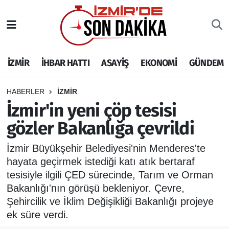
İZMİR
İzmir Nöbetçi Eczaneler
İZMİR
İHBAR HATTI
ASAYİŞ
EKONOMİ
GÜNDEM
İHBAR HATTI
İzmir Hava Durumu
DEPREM
İzmir Namaz Vakitleri
HABERLER
İZMİR
İzmir'in yeni çöp tesisi
GENEL
İzmir Trafik Yoğunluk Haritası
gözler Bakanlığa çevrildi
EKONOMİ
Puan Durumu ve Fikstür
İzmir Büyükşehir Belediyesi'nin Menderes'te
hayata geçirmek istediği katı atık bertaraf
SİYASET
Tüm Manşetler
tesisiyle ilgili ÇED sürecinde, Tarım ve Orman
Bakanlığı'nın görüşü bekleniyor. Çevre,
SPOR
Son Dakika Haberleri
Şehircilik ve İklim Değişikliği Bakanlığı projeye
ek süre verdi.
ASAYİŞ
Haber Arşivi