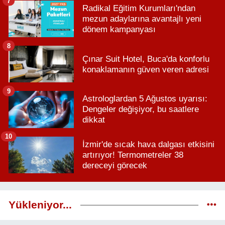
7
Radikal Eğitim Kurumları'ndan
mezun adaylarına avantajlı yeni
dönem kampanyası
8
Çınar Suit Hotel, Buca'da konforlu
konaklamanın güven veren adresi
9
Astrologlardan 5 Ağustos uyarısı:
Dengeler değişiyor, bu saatlere
dikkat
10
İzmir'de sıcak hava dalgası etkisini
artırıyor! Termometreler 38
dereceyi görecek
Yükleniyor...