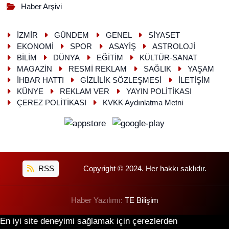
Haber Arşivi
İZMİR
GÜNDEM
GENEL
SİYASET
EKONOMİ
SPOR
ASAYİŞ
ASTROLOJİ
BİLİM
DÜNYA
EĞİTİM
KÜLTÜR-SANAT
MAGAZİN
RESMİ REKLAM
SAĞLIK
YAŞAM
İHBAR HATTI
GİZLİLİK SÖZLEŞMESİ
İLETİŞİM
KÜNYE
REKLAM VER
YAYIN POLİTİKASI
ÇEREZ POLİTİKASI
KVKK Aydınlatma Metni
RSS
Copyright © 2024. Her hakkı saklıdır.
Haber Yazılımı:
TE Bilişim
En iyi site deneyimi sağlamak için çerezlerden