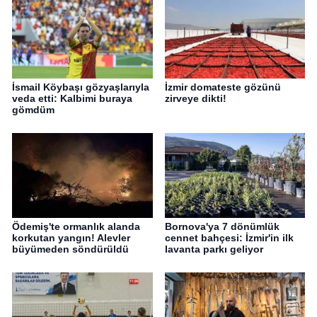
İsmail Köybaşı gözyaşlarıyla
İzmir domateste gözünü
veda etti: Kalbimi buraya
zirveye dikti!
gömdüm
Ödemiş'te ormanlık alanda
Bornova'ya 7 dönümlük
korkutan yangın! Alevler
cennet bahçesi: İzmir'in ilk
büyümeden söndürüldü
lavanta parkı geliyor