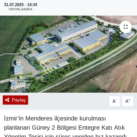
31.07.2025 - 14:34
YAYINLANMA
RESMİ REKLAM
Paylaş
-
+
A
A
İzmir’in Menderes ilçesinde kurulması
planlanan Güney 2 Bölgesi Entegre Katı Atık
Yönetim Tesisi için süreç yeniden hız kazandı.