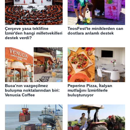
Çerçeve yasa teklifine
TeosFest'te miniklerden can
İzmir'den hangi milletvekilleri
dostlara anlamlı destek
destek verdi?
Buca’nın vazgeçilmez
Peperino Pizza, İtalyan
buluşma noktalarından biri:
mutfağını İzmirlilerle
Venucia Coffee
buluşturuyor