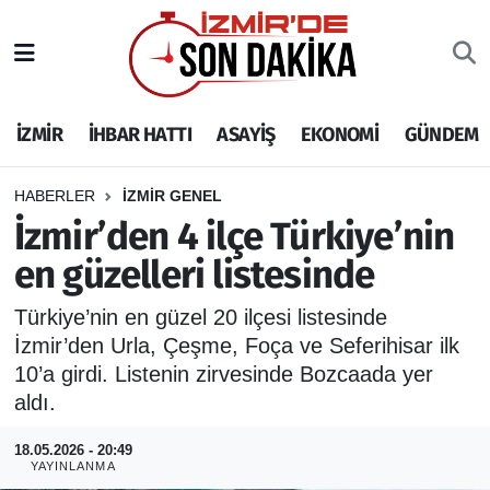
İZMİR
İzmir Nöbetçi Eczaneler
İZMİR
İHBAR HATTI
ASAYİŞ
EKONOMİ
GÜNDEM
İHBAR HATTI
İzmir Hava Durumu
DEPREM
İzmir Namaz Vakitleri
HABERLER
İZMİR GENEL
İzmir’den 4 ilçe Türkiye’nin
GENEL
İzmir Trafik Yoğunluk Haritası
en güzelleri listesinde
EKONOMİ
Puan Durumu ve Fikstür
Türkiye’nin en güzel 20 ilçesi listesinde
İzmir’den Urla, Çeşme, Foça ve Seferihisar ilk
SİYASET
Tüm Manşetler
10’a girdi. Listenin zirvesinde Bozcaada yer
aldı.
SPOR
Son Dakika Haberleri
18.05.2026 - 20:49
YAYINLANMA
ASAYİŞ
Haber Arşivi