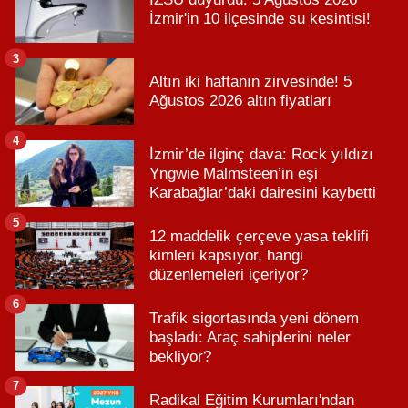
İzmir'in 10 ilçesinde su kesintisi!
3
Altın iki haftanın zirvesinde! 5
Ağustos 2026 altın fiyatları
4
İzmir’de ilginç dava: Rock yıldızı
Yngwie Malmsteen’in eşi
Karabağlar’daki dairesini kaybetti
5
12 maddelik çerçeve yasa teklifi
kimleri kapsıyor, hangi
düzenlemeleri içeriyor?
6
Trafik sigortasında yeni dönem
başladı: Araç sahiplerini neler
bekliyor?
7
Radikal Eğitim Kurumları'ndan