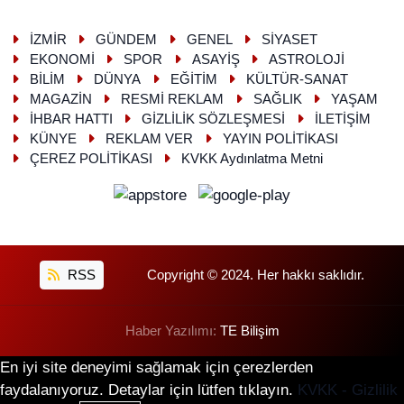
İZMİR
GÜNDEM
GENEL
SİYASET
EKONOMİ
SPOR
ASAYİŞ
ASTROLOJİ
BİLİM
DÜNYA
EĞİTİM
KÜLTÜR-SANAT
MAGAZİN
RESMİ REKLAM
SAĞLIK
YAŞAM
İHBAR HATTI
GİZLİLİK SÖZLEŞMESİ
İLETİŞİM
KÜNYE
REKLAM VER
YAYIN POLİTİKASI
ÇEREZ POLİTİKASI
KVKK Aydınlatma Metni
RSS
Copyright © 2024. Her hakkı saklıdır.
Haber Yazılımı:
TE Bilişim
En iyi site deneyimi sağlamak için çerezlerden
faydalanıyoruz. Detaylar için lütfen tıklayın.
KVKK - Gizlilik