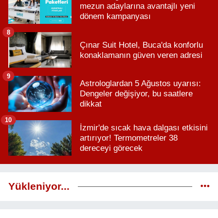
mezun adaylarına avantajlı yeni
dönem kampanyası
8
Çınar Suit Hotel, Buca'da konforlu
konaklamanın güven veren adresi
9
Astrologlardan 5 Ağustos uyarısı:
Dengeler değişiyor, bu saatlere
dikkat
10
İzmir'de sıcak hava dalgası etkisini
artırıyor! Termometreler 38
dereceyi görecek
Yükleniyor...