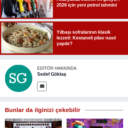
2026 için yeni petrol tahmini
Yılbaşı sofralarının klasik
lezzeti: Kestaneli pilav nasıl
yapılır?
EDITÖR HAKKINDA
Sedef Göktaş
Bunlar da ilginizi çekebilir