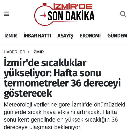
İZMİR
İzmir Nöbetçi Eczaneler
İZMİR
İHBAR HATTI
ASAYİŞ
EKONOMİ
GÜNDEM
İHBAR HATTI
İzmir Hava Durumu
DEPREM
İzmir Namaz Vakitleri
HABERLER
İZMİR
İzmir'de sıcaklıklar
GENEL
İzmir Trafik Yoğunluk Haritası
yükseliyor: Hafta sonu
termometreler 36 dereceyi
EKONOMİ
Puan Durumu ve Fikstür
gösterecek
SİYASET
Tüm Manşetler
Meteoroloji verilerine göre İzmir'de önümüzdeki
SPOR
Son Dakika Haberleri
günlerde sıcak hava etkisini artıracak. Hafta
sonu kent genelinde en yüksek sıcaklığın 36
ASAYİŞ
Haber Arşivi
dereceye ulaşması bekleniyor.