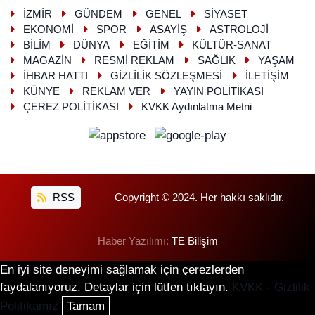
İZMİR
GÜNDEM
GENEL
SİYASET
EKONOMİ
SPOR
ASAYİŞ
ASTROLOJİ
BİLİM
DÜNYA
EĞİTİM
KÜLTÜR-SANAT
MAGAZİN
RESMİ REKLAM
SAĞLIK
YAŞAM
İHBAR HATTI
GİZLİLİK SÖZLEŞMESİ
İLETİŞİM
KÜNYE
REKLAM VER
YAYIN POLİTİKASI
ÇEREZ POLİTİKASI
KVKK Aydınlatma Metni
RSS
Copyright © 2024. Her hakkı saklıdır.
Haber Yazılımı:
TE Bilişim
En iyi site deneyimi sağlamak için çerezlerden
faydalanıyoruz. Detaylar için lütfen tıklayın.
KVKK - Gizlilik
Politikamız
Tamam