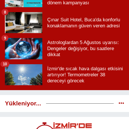
dönem kampanyası
8
Çınar Suit Hotel, Buca'da konforlu
konaklamanın güven veren adresi
9
Astrologlardan 5 Ağustos uyarısı:
Dengeler değişiyor, bu saatlere
dikkat
10
İzmir'de sıcak hava dalgası etkisini
artırıyor! Termometreler 38
dereceyi görecek
Yükleniyor...