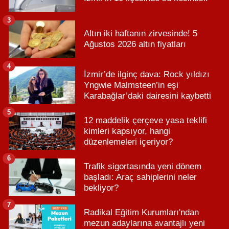
3
Altın iki haftanın zirvesinde! 5
Ağustos 2026 altın fiyatları
4
İzmir’de ilginç dava: Rock yıldızı
Yngwie Malmsteen’in eşi
Karabağlar’daki dairesini kaybetti
5
12 maddelik çerçeve yasa teklifi
kimleri kapsıyor, hangi
düzenlemeleri içeriyor?
6
Trafik sigortasında yeni dönem
başladı: Araç sahiplerini neler
bekliyor?
7
Radikal Eğitim Kurumları'ndan
mezun adaylarına avantajlı yeni