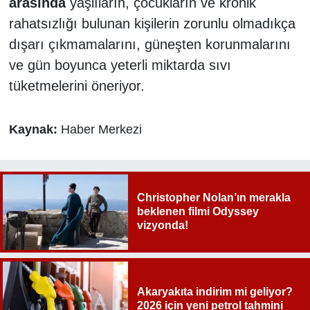
arasında
yaşlıların, çocukların ve kronik
rahatsızlığı bulunan kişilerin zorunlu olmadıkça
dışarı çıkmamalarını, güneşten korunmalarını
ve gün boyunca yeterli miktarda sıvı
tüketmelerini öneriyor.
Kaynak:
Haber Merkezi
Christopher Nolan’ın merakla
beklenen filmi Odyssey
vizyonda!
Akaryakıta indirim mi geliyor?
2026 için yeni petrol tahmini