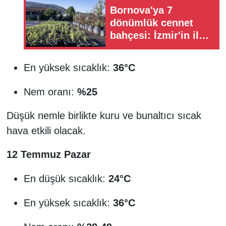
Bornova'ya 7
dönümlük cennet
bahçesi: İzmir'in ilk
lavanta parkı geliyor
En yüksek sıcaklık:
36°C
Nem oranı:
%25
Düşük nemle birlikte kuru ve bunaltıcı sıcak
hava etkili olacak.
12 Temmuz Pazar
En düşük sıcaklık:
24°C
En yüksek sıcaklık:
36°C