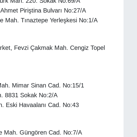
türk Mah. 220. Sokak No:69/A
 Ahmet Piriştina Bulvarı No:27/A
pe Mah. Tınaztepe Yerleşkesi No:1/A
rket, Fevzi Çakmak Mah. Cengiz Topel
ah. Mimar Sinan Cad. No:15/1
. 8831 Sokak No:2/A
h. Eski Havaalanı Cad. No:43
pe Mah. Güngören Cad. No:7/A