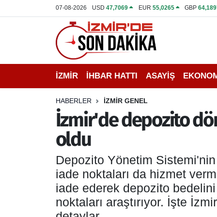
07-08-2026
USD
47,7069
EUR
55,0265
GBP
64,189
İZMİR
İzmir Nöbetçi Eczaneler
İHBAR HATTI
İzmir Hava Durumu
İZMİR
İHBAR HATTI
ASAYİŞ
EKONOM
DEPREM
İzmir Namaz Vakitleri
HABERLER
İZMİR GENEL
GENEL
İzmir Trafik Yoğunluk Haritası
İzmir'de depozito dö
oldu
EKONOMİ
Puan Durumu ve Fikstür
Depozito Yönetim Sistemi'nin
SİYASET
Tüm Manşetler
iade noktaları da hizmet ver
SPOR
Son Dakika Haberleri
iade ederek depozito bedelini
noktaları araştırıyor. İşte İzm
ASAYİŞ
Haber Arşivi
detaylar.