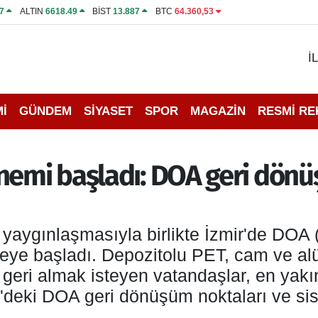
7
ALTIN
6618.49
BİST
13.887
BTC
64.360,53
İ
İ
GÜNDEM
SİYASET
SPOR
MAGAZİN
RESMİ R
nemi başladı: DOA geri dönüş
 yaygınlaşmasıyla birlikte İzmir'de DOA
meye başladı. Depozitolu PET, cam ve al
 geri almak isteyen vatandaşlar, en yak
ir'deki DOA geri dönüşüm noktaları ve sist