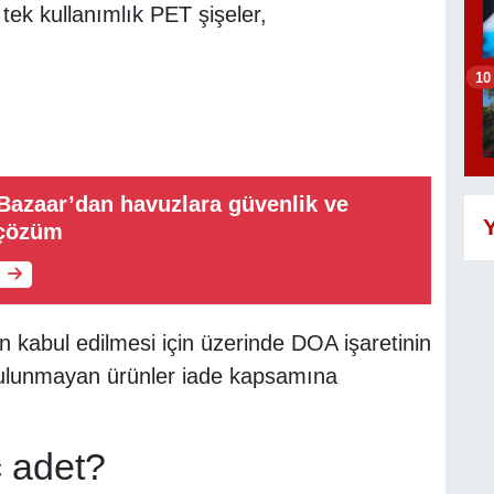
i tek kullanımlık PET şişeler,
10
Bazaar’dan havuzlara güvenlik ve
Y
 çözüm
 kabul edilmesi için üzerinde DOA işaretinin
ulunmayan ürünler iade kapsamına
ç adet?