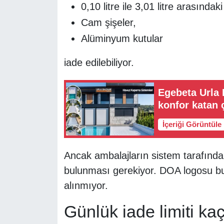
0,10 litre ile 3,01 litre arasındak
Cam şişeler,
Alüminyum kutular
iade edilebiliyor.
Egebeta Urla 
konfor katan
İçeriği Görüntüle
Ancak ambalajların sistem tarafından
bulunması gerekiyor. DOA logosu b
alınmıyor.
Günlük iade limiti ka