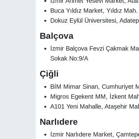
İzmir Ahmet Yesevi Market, Ata
Buca Yıldız Market, Yıldız Mah.
Dokuz Eylül Üniversitesi, Adate
Balçova
İzmir Balçova Fevzi Çakmak Ma
Sokak No:9/A
Çiğli
BİM Mimar Sinan, Cumhuriyet M
Migros Egekent MM, İzkent Mah
A101 Yeni Mahalle, Ataşehir Ma
Narlıdere
İzmir Narlıdere Market, Çamte