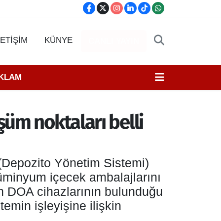
LETİŞİM
KÜNYE
CANLI YAYIN
EKLAM
üm noktaları belli
 (Depozito Yönetim Sistemi)
üminyum içecek ambalajlarını
ın DOA cihazlarının bulunduğu
emin işleyişine ilişkin