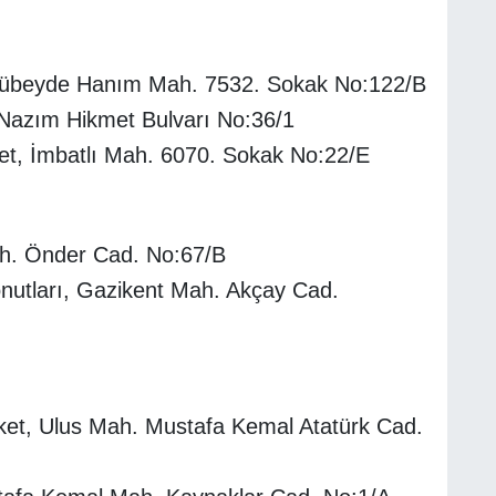
Zübeyde Hanım Mah. 7532. Sokak No:122/B
azım Hikmet Bulvarı No:36/1
et, İmbatlı Mah. 6070. Sokak No:22/E
ah. Önder Cad. No:67/B
utları, Gazikent Mah. Akçay Cad.
t, Ulus Mah. Mustafa Kemal Atatürk Cad.