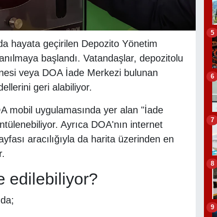
5
a hayata geçirilen Depozito Yönetim
lanılmaya başlandı. Vatandaşlar, depozitolu
inesi veya DOA İade Merkezi bulunan
6
lerini geri alabiliyor.
OA mobil uygulamasında yer alan "İade
7
tülenebiliyor. Ayrıca DOA'nın internet
yfası aracılığıyla da harita üzerinden en
r.
8
 edilebiliyor?
da;
9