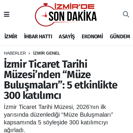
İZMİR
İzmir Nöbetçi Eczaneler
İZMİR
İHBAR HATTI
ASAYİŞ
EKONOMİ
GÜNDEM
İHBAR HATTI
İzmir Hava Durumu
DEPREM
İzmir Namaz Vakitleri
HABERLER
İZMİR GENEL
İzmir Ticaret Tarihi
GENEL
İzmir Trafik Yoğunluk Haritası
Müzesi’nden “Müze
Buluşmaları”: 5 etkinlikte
EKONOMİ
Puan Durumu ve Fikstür
300 katılımcı
SİYASET
Tüm Manşetler
İzmir Ticaret Tarihi Müzesi, 2026’nın ilk
SPOR
Son Dakika Haberleri
yarısında düzenlediği “Müze Buluşmaları”
kapsamında 5 söyleşide 300 katılımcıyı
ASAYİŞ
Haber Arşivi
ağırladı.