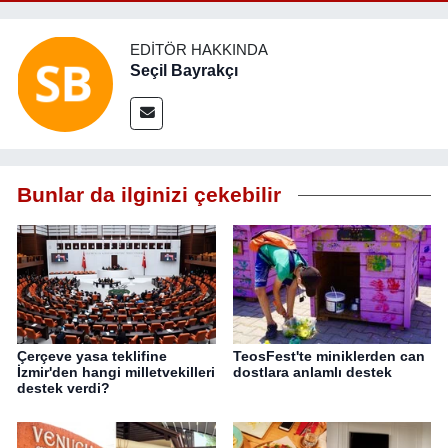
EDITÖR HAKKINDA
Seçil Bayrakçı
Bunlar da ilginizi çekebilir
Çerçeve yasa teklifine
TeosFest'te miniklerden can
İzmir'den hangi milletvekilleri
dostlara anlamlı destek
destek verdi?