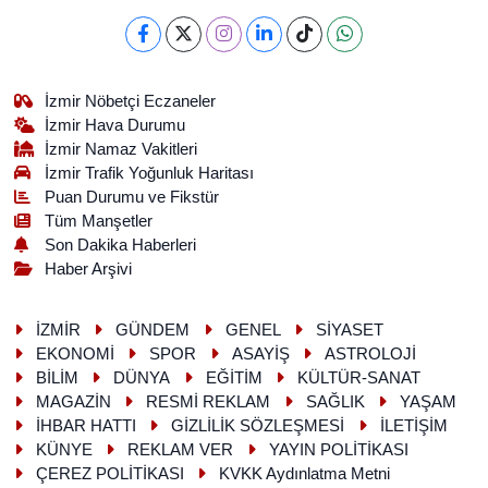
İzmir Nöbetçi Eczaneler
İzmir Hava Durumu
İzmir Namaz Vakitleri
İzmir Trafik Yoğunluk Haritası
Puan Durumu ve Fikstür
Tüm Manşetler
Son Dakika Haberleri
Haber Arşivi
İZMİR
GÜNDEM
GENEL
SİYASET
EKONOMİ
SPOR
ASAYİŞ
ASTROLOJİ
BİLİM
DÜNYA
EĞİTİM
KÜLTÜR-SANAT
MAGAZİN
RESMİ REKLAM
SAĞLIK
YAŞAM
İHBAR HATTI
GİZLİLİK SÖZLEŞMESİ
İLETİŞİM
KÜNYE
REKLAM VER
YAYIN POLİTİKASI
ÇEREZ POLİTİKASI
KVKK Aydınlatma Metni