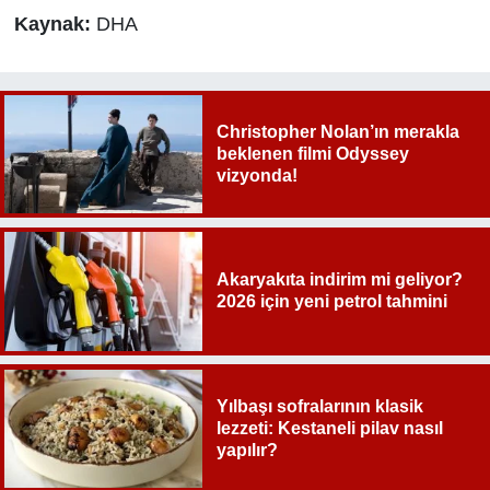
Kaynak:
DHA
Christopher Nolan’ın merakla
beklenen filmi Odyssey
vizyonda!
Akaryakıta indirim mi geliyor?
2026 için yeni petrol tahmini
Yılbaşı sofralarının klasik
lezzeti: Kestaneli pilav nasıl
yapılır?