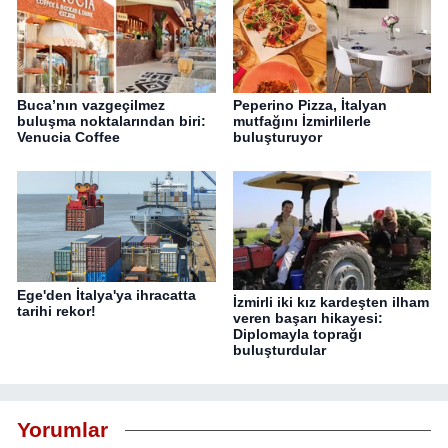
Buca’nın vazgeçilmez
Peperino Pizza, İtalyan
buluşma noktalarından biri:
mutfağını İzmirlilerle
Venucia Coffee
buluşturuyor
Ege'den İtalya'ya ihracatta
İzmirli iki kız kardeşten ilham
tarihi rekor!
veren başarı hikayesi:
Diplomayla toprağı
buluşturdular
Yorumlar