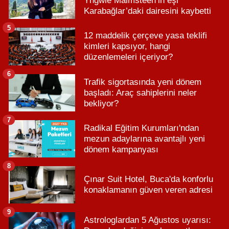
Yngwie Malmsteen’in eşi
Karabağlar’daki dairesini kaybetti
5
12 maddelik çerçeve yasa teklifi
kimleri kapsıyor, hangi
düzenlemeleri içeriyor?
6
Trafik sigortasında yeni dönem
başladı: Araç sahiplerini neler
bekliyor?
7
Radikal Eğitim Kurumları'ndan
mezun adaylarına avantajlı yeni
dönem kampanyası
8
Çınar Suit Hotel, Buca'da konforlu
konaklamanın güven veren adresi
9
Astrologlardan 5 Ağustos uyarısı: