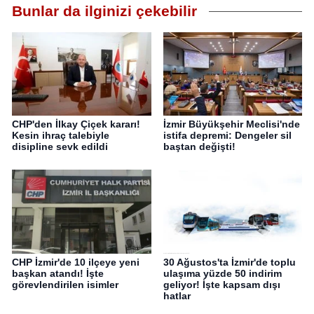
Bunlar da ilginizi çekebilir
CHP'den İlkay Çiçek kararı!
İzmir Büyükşehir Meclisi'nde
Kesin ihraç talebiyle
istifa depremi: Dengeler sil
disipline sevk edildi
baştan değişti!
CHP İzmir'de 10 ilçeye yeni
30 Ağustos'ta İzmir'de toplu
başkan atandı! İşte
ulaşıma yüzde 50 indirim
görevlendirilen isimler
geliyor! İşte kapsam dışı
hatlar