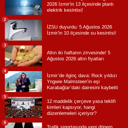
2026 İzmir'in 13 ilçesinde planlı
elektrik kesintisi!
2
İZSU duyurdu: 5 Ağustos 2026
İzmir'in 10 ilçesinde su kesintisi!
3
Altın iki haftanın zirvesinde! 5
Ağustos 2026 altın fiyatları
4
İzmir’de ilginç dava: Rock yıldızı
Yngwie Malmsteen’in eşi
Karabağlar’daki dairesini kaybetti
5
12 maddelik çerçeve yasa teklifi
kimleri kapsıyor, hangi
düzenlemeleri içeriyor?
6
Trafik sigortasında yeni dönem