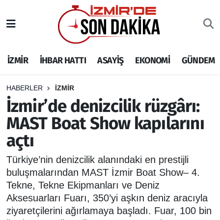
İZMİR
İzmir Nöbetçi Eczaneler
İZMİR
İHBAR HATTI
ASAYİŞ
EKONOMİ
GÜNDEM
İHBAR HATTI
İzmir Hava Durumu
DEPREM
İzmir Namaz Vakitleri
HABERLER
İZMİR
İzmir’de denizcilik rüzgârı:
GENEL
İzmir Trafik Yoğunluk Haritası
MAST Boat Show kapılarını
açtı
EKONOMİ
Puan Durumu ve Fikstür
Türkiye’nin denizcilik alanındaki en prestijli
SİYASET
Tüm Manşetler
buluşmalarından MAST İzmir Boat Show– 4.
Tekne, Tekne Ekipmanları ve Deniz
SPOR
Son Dakika Haberleri
Aksesuarları Fuarı, 350’yi aşkın deniz aracıyla
ziyaretçilerini ağırlamaya başladı. Fuar, 100 bin
ASAYİŞ
Haber Arşivi