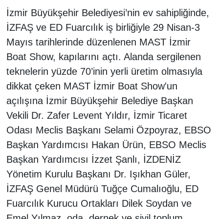
İzmir Büyükşehir Belediyesi’nin ev sahipliğinde,
İZFAŞ ve ED Fuarcılık iş birliğiyle 29 Nisan-3
Mayıs tarihlerinde düzenlenen MAST İzmir
Boat Show, kapılarını açtı. Alanda sergilenen
teknelerin yüzde 70’inin yerli üretim olmasıyla
dikkat çeken MAST İzmir Boat Show'un
açılışına İzmir Büyükşehir Belediye Başkan
Vekili Dr. Zafer Levent Yıldır, İzmir Ticaret
Odası Meclis Başkanı Selami Özpoyraz, EBSO
Başkan Yardımcısı Hakan Ürün, EBSO Meclis
Başkan Yardımcısı İzzet Şanlı, İZDENİZ
Yönetim Kurulu Başkanı Dr. Işıkhan Güler,
İZFAŞ Genel Müdürü Tuğçe Cumalıoğlu, ED
Fuarcılık Kurucu Ortakları Dilek Soydan ve
Emel Yılmaz, oda, dernek ve sivil toplum