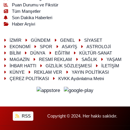
Puan Durumu ve Fikstür
Tüm Manşetler
Son Dakika Haberleri
Haber Arşivi
İZMİR
GÜNDEM
GENEL
SİYASET
EKONOMİ
SPOR
ASAYİŞ
ASTROLOJİ
BİLİM
DÜNYA
EĞİTİM
KÜLTÜR-SANAT
MAGAZİN
RESMİ REKLAM
SAĞLIK
YAŞAM
İHBAR HATTI
GİZLİLİK SÖZLEŞMESİ
İLETİŞİM
KÜNYE
REKLAM VER
YAYIN POLİTİKASI
ÇEREZ POLİTİKASI
KVKK Aydınlatma Metni
RSS
Copyright © 2024. Her hakkı saklıdır.