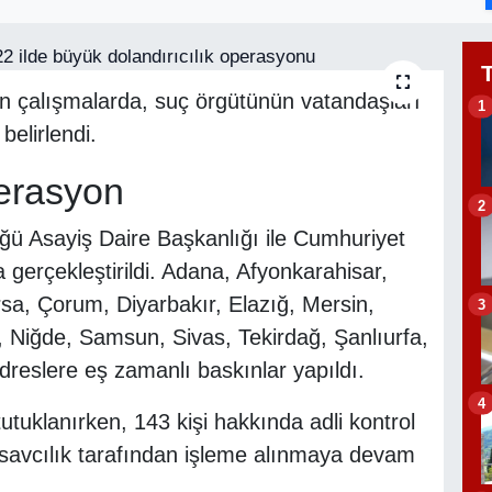
len çalışmalarda, suç örgütünün vatandaşları
1
belirlendi.
perasyon
2
ü Asayiş Daire Başkanlığı ile Cumhuriyet
gerçekleştirildi. Adana, Afyonkarahisar,
sa, Çorum, Diyarbakır, Elazığ, Mersin,
3
r, Niğde, Samsun, Sivas, Tekirdağ, Şanlıurfa,
dreslere eş zamanlı baskınlar yapıldı.
4
utuklanırken, 143 kişi hakkında adli kontrol
ı savcılık tarafından işleme alınmaya devam