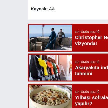
Kaynak:
AA
EDITÖRÜN SEÇTIĞI
Christopher N
vizyonda!
EDITÖRÜN SEÇTIĞI
Akaryakıta ind
tahmini
EDITÖRÜN SEÇTIĞI
Yılbaşı sofrala
yapılır?