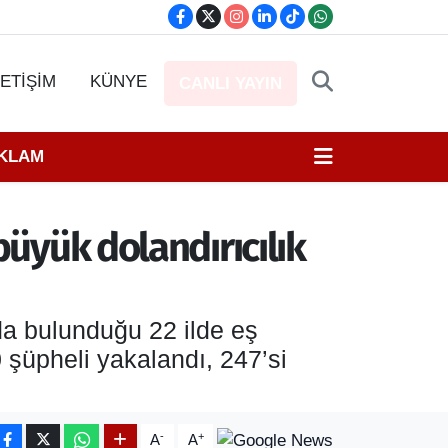
LETİŞİM
KÜNYE
CANLI YAYIN
EKLAM
büyük dolandırıcılık
a bulunduğu 22 ilde eş
 şüpheli yakalandı, 247’si
-
+
A
A