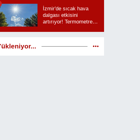
saatlere dikkat
İzmir'de sıcak hava
dalgası etkisini
artırıyor! Termometreler
38 dereceyi görecek
ükleniyor...