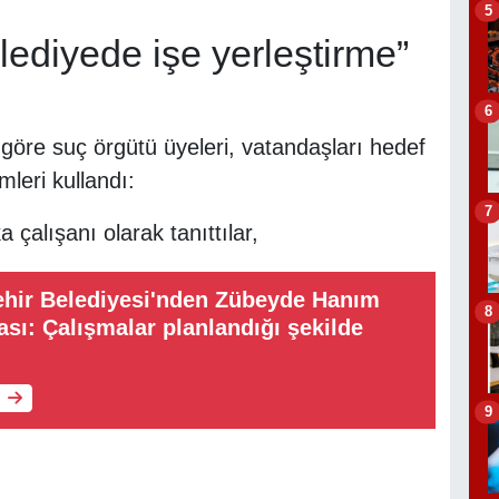
5
lediyede işe yerleştirme”
6
göre suç örgütü üyeleri, vatandaşları hedef
mleri kullandı:
7
 çalışanı olarak tanıttılar,
ehir Belediyesi'nden Zübeyde Hanım
8
ası: Çalışmalar planlandığı şekilde
9