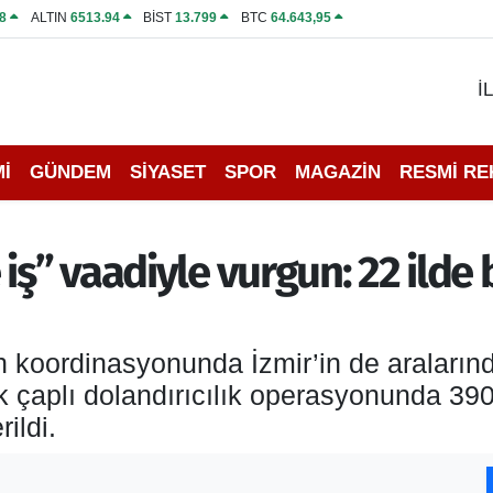
8
ALTIN
6513.94
BİST
13.799
BTC
64.643,95
İ
İ
GÜNDEM
SİYASET
SPOR
MAGAZİN
RESMİ R
iş” vaadiyle vurgun: 22 ilde 
koordinasyonunda İzmir’in de aralarınd
k çaplı dolandırıcılık operasyonunda 390
ildi.