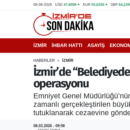
06-08-2026
USD
47,6006
EUR
55,0250
GBP
64,239
İZMİR
İzmir Nöbetçi Eczaneler
İHBAR HATTI
İzmir Hava Durumu
İZMİR
İHBAR HATTI
ASAYİŞ
EKONOM
DEPREM
İzmir Namaz Vakitleri
HABERLER
İZMİR
GENEL
İzmir Trafik Yoğunluk Haritası
İzmir’de “Belediyede 
operasyonu
EKONOMİ
Puan Durumu ve Fikstür
Emniyet Genel Müdürlüğü’nün 
SİYASET
Tüm Manşetler
zamanlı gerçekleştirilen büyü
SPOR
Son Dakika Haberleri
tutuklanarak cezaevine gönder
ASAYİŞ
Haber Arşivi
08.03.2026 - 09:58
YAYINLANMA