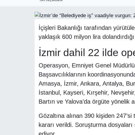
RESMİ REKLAM
İçişleri Bakanlığı tarafından yürütü
yaklaşık 600 milyon lira dolandırdığı 
İzmir dahil 22 ilde o
Operasyon, Emniyet Genel Müdürlüğ
Başsavcılıklarının koordinasyonunda 
Amasya, İzmir, Ankara, Antalya, Bur
İstanbul, Kayseri, Kırşehir, Nevşehi
Bartın ve Yalova’da örgüte yönelik a
Gözaltına alınan 390 kişiden 247’si t
kararı verildi. Soruşturma dosyalar
ediyor.