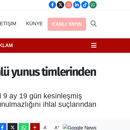
LETİŞİM
KÜNYE
CANLI YAYIN
EKLAM
ümlü yunus timlerinden
ıl 9 ay 19 gün kesinleşmiş
nulmazlığını ihlal suçlarından
-
+
A
A