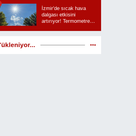
saatlere dikkat
İzmir'de sıcak hava
dalgası etkisini
artırıyor! Termometreler
38 dereceyi görecek
ükleniyor...