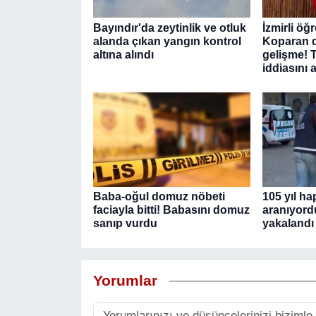
Bayındır'da zeytinlik ve otluk
İzmirli ö
alanda çıkan yangın kontrol
Koparan d
altına alındı
gelişme! T
iddiasını a
Baba-oğul domuz nöbeti
105 yıl ha
faciayla bitti! Babasını domuz
aranıyord
sanıp vurdu
yakalandı
Yorumlar