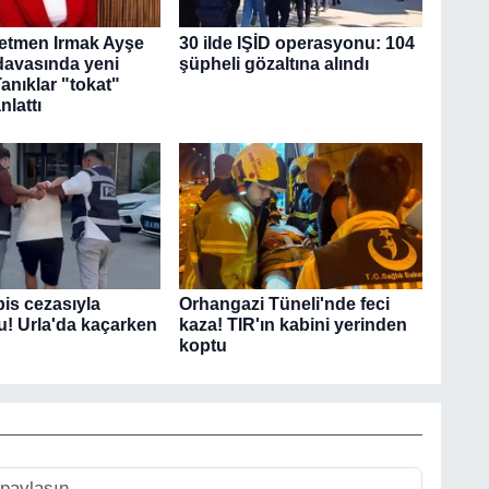
ğretmen Irmak Ayşe
30 ilde IŞİD operasyonu: 104
avasında yeni
şüpheli gözaltına alındı
anıklar "tokat"
nlattı
pis cezasıyla
Orhangazi Tüneli'nde feci
u! Urla'da kaçarken
kaza! TIR'ın kabini yerinden
koptu