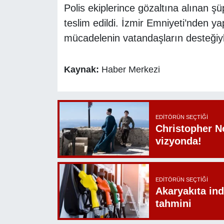
Polis ekiplerince gözaltına alınan şü
teslim edildi. İzmir Emniyeti’nden y
mücadelenin vatandaşların desteğiyle
Kaynak:
Haber Merkezi
EDITÖRÜN SEÇTIĞI
Christopher N
vizyonda!
EDITÖRÜN SEÇTIĞI
Akaryakıta ind
tahmini