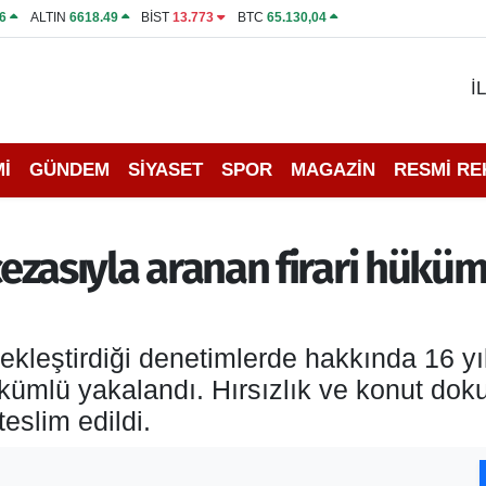
6
ALTIN
6618.49
BİST
13.773
BTC
65.130,04
İ
İ
GÜNDEM
SİYASET
SPOR
MAGAZİN
RESMİ R
 cezasıyla aranan firari hük
çekleştirdiği denetimlerde hakkında 16 y
ükümlü yakalandı. Hırsızlık ve konut doku
eslim edildi.