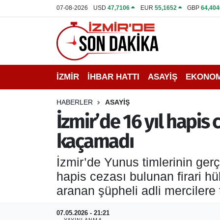
07-08-2026
USD
47,7106
EUR
55,1652
GBP
64,404
İZMİR
İzmir Nöbetçi Eczaneler
İHBAR HATTI
İzmir Hava Durumu
İZMİR
İHBAR HATTI
ASAYİŞ
EKONOM
DEPREM
İzmir Namaz Vakitleri
HABERLER
ASAYİŞ
GENEL
İzmir Trafik Yoğunluk Haritası
İzmir’de 16 yıl hapis
kaçamadı
EKONOMİ
Puan Durumu ve Fikstür
İzmir’de Yunus timlerinin ger
SİYASET
Tüm Manşetler
hapis cezası bulunan firari h
SPOR
Son Dakika Haberleri
aranan şüpheli adli mercilere t
ASAYİŞ
Haber Arşivi
07.05.2026 - 21:21
YAYINLANMA