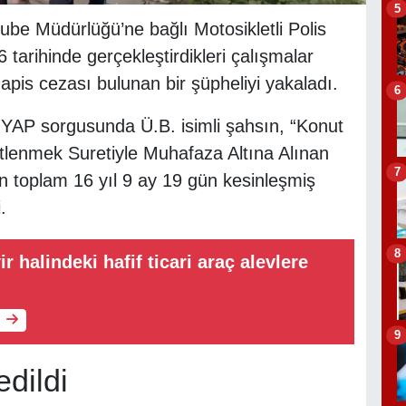
5
ube Müdürlüğü’ne bağlı Motosikletli Polis
6 tarihinde gerçekleştirdikleri çalışmalar
is cezası bulunan bir şüpheliyi yakaladı.
6
UYAP sorgusunda Ü.B. isimli şahsın, “Konut
litlenmek Suretiyle Muhafaza Altına Alınan
7
n toplam 16 yıl 9 ay 19 gün kesinleşmiş
.
8
ir halindeki hafif ticari araç alevlere
9
edildi