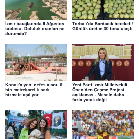
İzmir barajlarında 9 Ağustos
Torbalı’da Bardacık bereketi!
tablosu: Doluluk oranları ne
Günlük üretim 30 tona ulaştı
durumda?
Konak'a yeni nefes alanı: 6
Yeni Parti İzmir Milletvekili
bin metrekarelik park
Ösen’den Çeşme Projesi
hizmete açılıyor
açıklaması: Mesele daha
fazla yatak değil