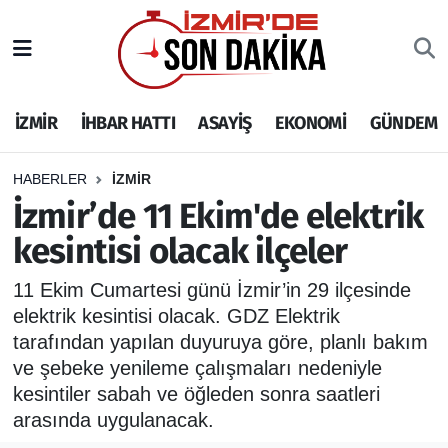
İZMİR
İzmir Nöbetçi Eczaneler
İZMİR
İHBAR HATTI
ASAYİŞ
EKONOMİ
GÜNDEM
İHBAR HATTI
İzmir Hava Durumu
DEPREM
İzmir Namaz Vakitleri
HABERLER
İZMİR
İzmir’de 11 Ekim'de elektrik
GENEL
İzmir Trafik Yoğunluk Haritası
kesintisi olacak ilçeler
EKONOMİ
Puan Durumu ve Fikstür
11 Ekim Cumartesi günü İzmir’in 29 ilçesinde
elektrik kesintisi olacak. GDZ Elektrik
SİYASET
Tüm Manşetler
tarafından yapılan duyuruya göre, planlı bakım
ve şebeke yenileme çalışmaları nedeniyle
SPOR
Son Dakika Haberleri
kesintiler sabah ve öğleden sonra saatleri
arasında uygulanacak.
ASAYİŞ
Haber Arşivi