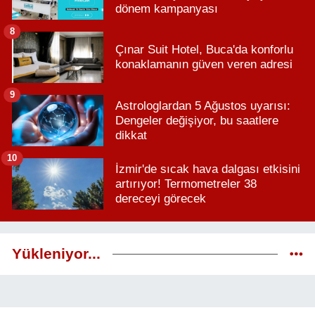
dönem kampanyası
8
Çınar Suit Hotel, Buca'da konforlu
konaklamanın güven veren adresi
9
Astrologlardan 5 Ağustos uyarısı:
Dengeler değişiyor, bu saatlere
dikkat
10
İzmir'de sıcak hava dalgası etkisini
artırıyor! Termometreler 38
dereceyi görecek
Yükleniyor...