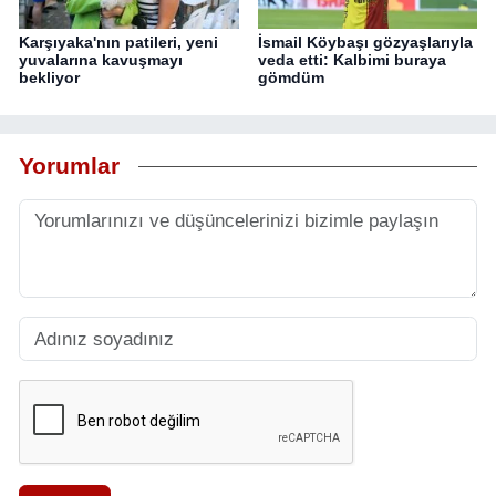
Karşıyaka'nın patileri, yeni
İsmail Köybaşı gözyaşlarıyla
yuvalarına kavuşmayı
veda etti: Kalbimi buraya
bekliyor
gömdüm
Yorumlar