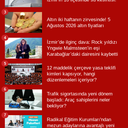
3
Altın iki haftanın zirvesinde! 5
Ağustos 2026 altın fiyatları
4
İzmir’de ilginç dava: Rock yıldızı
Yngwie Malmsteen’in eşi
Karabağlar’daki dairesini kaybetti
5
12 maddelik çerçeve yasa teklifi
kimleri kapsıyor, hangi
düzenlemeleri içeriyor?
6
Trafik sigortasında yeni dönem
başladı: Araç sahiplerini neler
bekliyor?
7
Radikal Eğitim Kurumları'ndan
mezun adaylarına avantajlı yeni