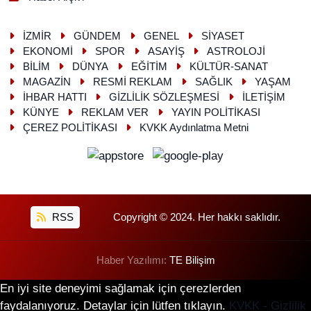
İZMİR
GÜNDEM
GENEL
SİYASET
EKONOMİ
SPOR
ASAYİŞ
ASTROLOJİ
BİLİM
DÜNYA
EĞİTİM
KÜLTÜR-SANAT
MAGAZİN
RESMİ REKLAM
SAĞLIK
YAŞAM
İHBAR HATTI
GİZLİLİK SÖZLEŞMESİ
İLETİŞİM
KÜNYE
REKLAM VER
YAYIN POLİTİKASI
ÇEREZ POLİTİKASI
KVKK Aydınlatma Metni
RSS
Copyright © 2024. Her hakkı saklıdır.
Haber Yazılımı:
TE Bilişim
En iyi site deneyimi sağlamak için çerezlerden
faydalanıyoruz. Detaylar için lütfen tıklayın.
KVKK - Gizlilik