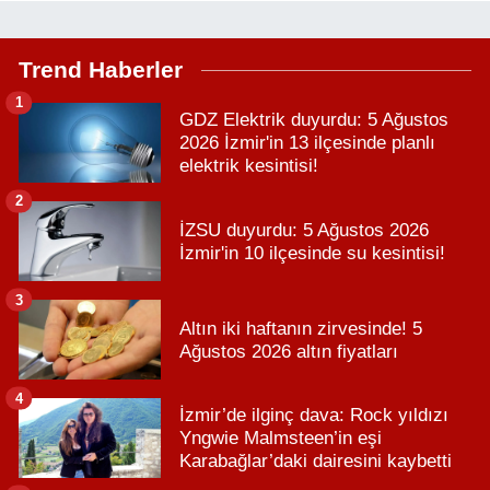
Trend Haberler
1
GDZ Elektrik duyurdu: 5 Ağustos
2026 İzmir'in 13 ilçesinde planlı
elektrik kesintisi!
2
İZSU duyurdu: 5 Ağustos 2026
İzmir'in 10 ilçesinde su kesintisi!
3
Altın iki haftanın zirvesinde! 5
Ağustos 2026 altın fiyatları
4
İzmir’de ilginç dava: Rock yıldızı
Yngwie Malmsteen’in eşi
Karabağlar’daki dairesini kaybetti