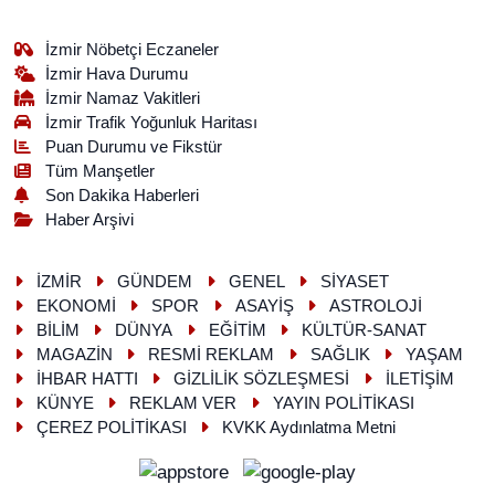
İzmir Nöbetçi Eczaneler
İzmir Hava Durumu
İzmir Namaz Vakitleri
İzmir Trafik Yoğunluk Haritası
Puan Durumu ve Fikstür
Tüm Manşetler
Son Dakika Haberleri
Haber Arşivi
İZMİR
GÜNDEM
GENEL
SİYASET
EKONOMİ
SPOR
ASAYİŞ
ASTROLOJİ
BİLİM
DÜNYA
EĞİTİM
KÜLTÜR-SANAT
MAGAZİN
RESMİ REKLAM
SAĞLIK
YAŞAM
İHBAR HATTI
GİZLİLİK SÖZLEŞMESİ
İLETİŞİM
KÜNYE
REKLAM VER
YAYIN POLİTİKASI
ÇEREZ POLİTİKASI
KVKK Aydınlatma Metni