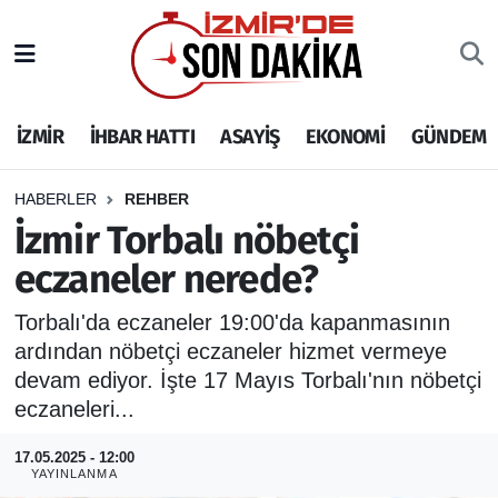
İZMİR
İzmir Nöbetçi Eczaneler
İZMİR
İHBAR HATTI
ASAYİŞ
EKONOMİ
GÜNDEM
İHBAR HATTI
İzmir Hava Durumu
DEPREM
İzmir Namaz Vakitleri
HABERLER
REHBER
İzmir Torbalı nöbetçi
GENEL
İzmir Trafik Yoğunluk Haritası
eczaneler nerede?
EKONOMİ
Puan Durumu ve Fikstür
Torbalı'da eczaneler 19:00'da kapanmasının
ardından nöbetçi eczaneler hizmet vermeye
SİYASET
Tüm Manşetler
devam ediyor. İşte 17 Mayıs Torbalı'nın nöbetçi
eczaneleri...
SPOR
Son Dakika Haberleri
17.05.2025 - 12:00
YAYINLANMA
ASAYİŞ
Haber Arşivi