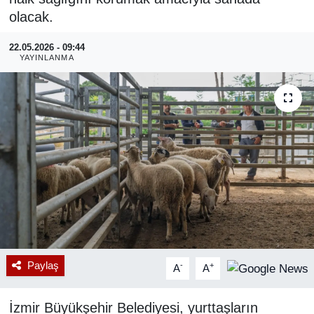
olacak.
RESMİ REKLAM
22.05.2026 - 09:44
YAYINLANMA
Paylaş
-
+
A
A
İzmir Büyükşehir Belediyesi, yurttaşların