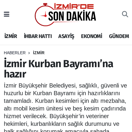
İZMİR
İzmir Nöbetçi Eczaneler
İZMİR
İHBAR HATTI
ASAYİŞ
EKONOMİ
GÜNDEM
İHBAR HATTI
İzmir Hava Durumu
DEPREM
İzmir Namaz Vakitleri
HABERLER
İZMİR
İzmir Kurban Bayramı’na
GENEL
İzmir Trafik Yoğunluk Haritası
hazır
EKONOMİ
Puan Durumu ve Fikstür
İzmir Büyükşehir Belediyesi, sağlıklı, güvenli ve
huzurlu bir Kurban Bayramı için hazırlıklarını
SİYASET
Tüm Manşetler
tamamladı. Kurban kesimleri için altı mezbaha,
altı mobil kesim ünitesi ve beş kesim çadırında
SPOR
Son Dakika Haberleri
hizmet verilecek. Büyükşehir’in veteriner
hekimleri, kurbanlıkların sağlık durumunu ve
ASAYİŞ
Haber Arşivi
halk sağlığını korumak amacıyla sahada