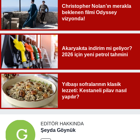
Christopher Nolan’ın merakla
beklenen filmi Odyssey
vizyonda!
Akaryakıta indirim mi geliyor?
2026 için yeni petrol tahmini
Yılbaşı sofralarının klasik
lezzeti: Kestaneli pilav nasıl
yapılır?
EDITÖR HAKKINDA
Şeyda Göynük