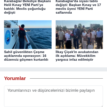
Karabağlar Belediye Başkanı
Karabağlar'da siyasi tablo
Helil Kınay YENİ Parti’ye
değişti: Başkan Kınay ve 17
katıldı: Meclis çoğunluğu
meclis üyesi YENİ Parti
değişti
saflarında
Sahil güvenlikten Çeşme
İlkay Çiçek'in avukatından
açıklarında operasyon: 16
ilk açıklama: Müvekkilim
düzensiz göçmen kurtarıldı
yargısız infaz edilmiştir
Yorumlar