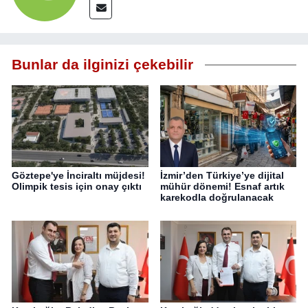
Bunlar da ilginizi çekebilir
Göztepe'ye İnciraltı müjdesi!
İzmir’den Türkiye’ye dijital
Olimpik tesis için onay çıktı
mühür dönemi! Esnaf artık
karekodla doğrulanacak