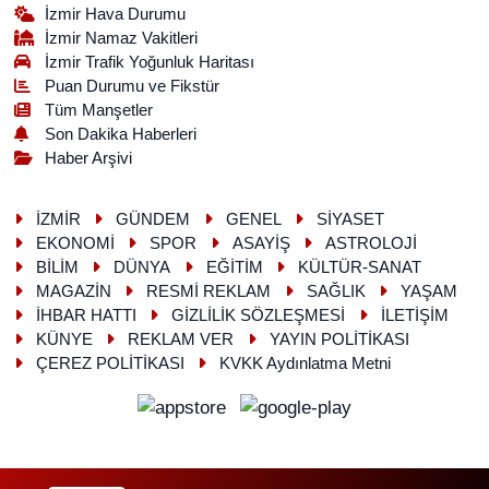
İzmir Hava Durumu
İzmir Namaz Vakitleri
İzmir Trafik Yoğunluk Haritası
Puan Durumu ve Fikstür
Tüm Manşetler
Son Dakika Haberleri
Haber Arşivi
İZMİR
GÜNDEM
GENEL
SİYASET
EKONOMİ
SPOR
ASAYİŞ
ASTROLOJİ
BİLİM
DÜNYA
EĞİTİM
KÜLTÜR-SANAT
MAGAZİN
RESMİ REKLAM
SAĞLIK
YAŞAM
İHBAR HATTI
GİZLİLİK SÖZLEŞMESİ
İLETİŞİM
KÜNYE
REKLAM VER
YAYIN POLİTİKASI
ÇEREZ POLİTİKASI
KVKK Aydınlatma Metni