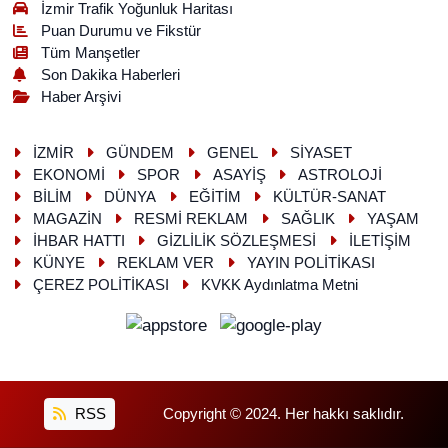
İzmir Trafik Yoğunluk Haritası
Puan Durumu ve Fikstür
Tüm Manşetler
Son Dakika Haberleri
Haber Arşivi
İZMİR
GÜNDEM
GENEL
SİYASET
EKONOMİ
SPOR
ASAYİŞ
ASTROLOJİ
BİLİM
DÜNYA
EĞİTİM
KÜLTÜR-SANAT
MAGAZİN
RESMİ REKLAM
SAĞLIK
YAŞAM
İHBAR HATTI
GİZLİLİK SÖZLEŞMESİ
İLETİŞİM
KÜNYE
REKLAM VER
YAYIN POLİTİKASI
ÇEREZ POLİTİKASI
KVKK Aydınlatma Metni
RSS
Copyright © 2024. Her hakkı saklıdır.