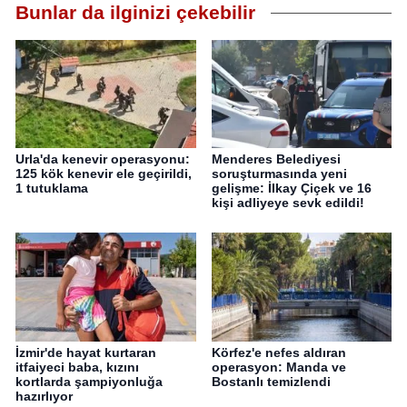
Bunlar da ilginizi çekebilir
Urla'da kenevir operasyonu:
Menderes Belediyesi
125 kök kenevir ele geçirildi,
soruşturmasında yeni
1 tutuklama
gelişme: İlkay Çiçek ve 16
kişi adliyeye sevk edildi!
İzmir'de hayat kurtaran
Körfez'e nefes aldıran
itfaiyeci baba, kızını
operasyon: Manda ve
kortlarda şampiyonluğa
Bostanlı temizlendi
hazırlıyor