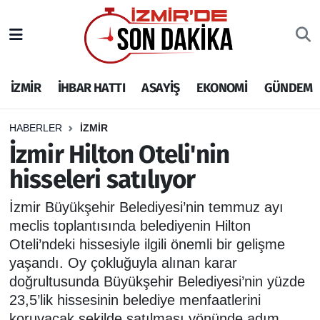
İZMİR
İzmir Nöbetçi Eczaneler
İZMİR
İHBAR HATTI
ASAYİŞ
EKONOMİ
GÜNDEM
İHBAR HATTI
İzmir Hava Durumu
DEPREM
İzmir Namaz Vakitleri
HABERLER
İZMİR
İzmir Hilton Oteli'nin
GENEL
İzmir Trafik Yoğunluk Haritası
hisseleri satılıyor
EKONOMİ
Puan Durumu ve Fikstür
İzmir Büyükşehir Belediyesi’nin temmuz ayı
meclis toplantısında belediyenin Hilton
SİYASET
Tüm Manşetler
Oteli’ndeki hissesiyle ilgili önemli bir gelişme
yaşandı. Oy çokluğuyla alınan karar
SPOR
Son Dakika Haberleri
doğrultusunda Büyükşehir Belediyesi’nin yüzde
23,5’lik hissesinin belediye menfaatlerini
ASAYİŞ
Haber Arşivi
koruyacak şekilde satılması yönünde adım