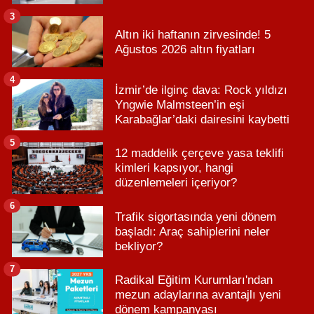
3
Altın iki haftanın zirvesinde! 5
Ağustos 2026 altın fiyatları
4
İzmir’de ilginç dava: Rock yıldızı
Yngwie Malmsteen’in eşi
Karabağlar’daki dairesini kaybetti
5
12 maddelik çerçeve yasa teklifi
kimleri kapsıyor, hangi
düzenlemeleri içeriyor?
6
Trafik sigortasında yeni dönem
başladı: Araç sahiplerini neler
bekliyor?
7
Radikal Eğitim Kurumları'ndan
mezun adaylarına avantajlı yeni
dönem kampanyası