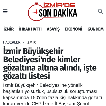
İZMİR
İzmir Nöbetçi Eczaneler
İZMİR
İHBAR HATTI
ASAYİŞ
EKONOMİ
GÜNDEM
İHBAR HATTI
İzmir Hava Durumu
DEPREM
İzmir Namaz Vakitleri
HABERLER
İZMİR
İzmir Büyükşehir
GENEL
İzmir Trafik Yoğunluk Haritası
Belediyesi'nde kimler
gözaltına altına alındı, işte
EKONOMİ
Puan Durumu ve Fikstür
gözaltı listesi
SİYASET
Tüm Manşetler
İzmir Büyükşehir Belediyesi'ne yönelik
SPOR
Son Dakika Haberleri
başlatılan yolsuzluk, usulsüzlük soruşturması
kapsamında 150'den fazla kişi hakkında gözaltı
ASAYİŞ
Haber Arşivi
kararı verildi. CHP İzmir İl Başkanı Şenol