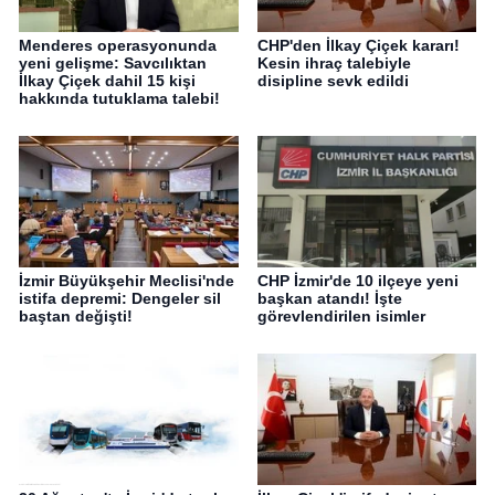
Menderes operasyonunda
CHP'den İlkay Çiçek kararı!
yeni gelişme: Savcılıktan
Kesin ihraç talebiyle
İlkay Çiçek dahil 15 kişi
disipline sevk edildi
hakkında tutuklama talebi!
İzmir Büyükşehir Meclisi'nde
CHP İzmir'de 10 ilçeye yeni
istifa depremi: Dengeler sil
başkan atandı! İşte
baştan değişti!
görevlendirilen isimler