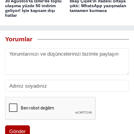
30 Ağustos'ta İzmir'de toplu
İlkay Çiçek'in ifadesi ortaya
ulaşıma yüzde 50 indirim
çıktı: WhatsApp yazışmaları
geliyor! İşte kapsam dışı
tamamen kurmaca
hatlar
Yorumlar
Gönder