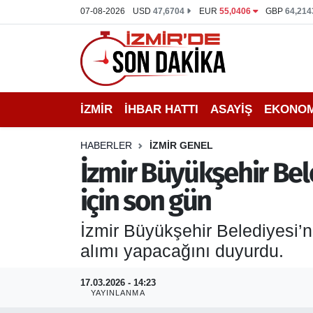
07-08-2026
USD
47,6704
EUR
55,0406
GBP
64,214
İZMİR
İzmir Nöbetçi Eczaneler
İHBAR HATTI
İzmir Hava Durumu
İZMİR
İHBAR HATTI
ASAYİŞ
EKONOM
DEPREM
İzmir Namaz Vakitleri
HABERLER
İZMİR GENEL
GENEL
İzmir Trafik Yoğunluk Haritası
İzmir Büyükşehir Bel
için son gün
EKONOMİ
Puan Durumu ve Fikstür
İzmir Büyükşehir Belediyesi’n
SİYASET
Tüm Manşetler
alımı yapacağını duyurdu.
SPOR
Son Dakika Haberleri
17.03.2026 - 14:23
YAYINLANMA
ASAYİŞ
Haber Arşivi