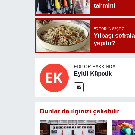
tahmini
EDITÖRÜN SEÇTIĞI
Yılbaşı sofrala
yapılır?
EDITÖR HAKKINDA
Eylül Küpcük
Bunlar da ilginizi çekebilir