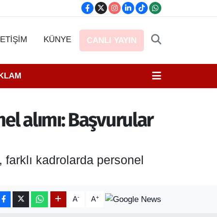
LETİŞİM
KÜNYE
CANLI YAYIN
EKLAM
el alımı: Başvurular
 farklı kadrolarda personel
-
+
A
A