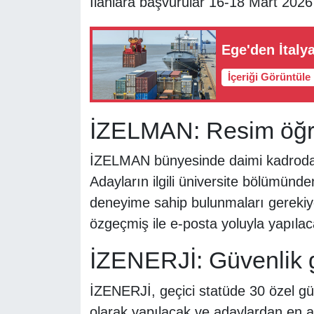
İlanlara başvurular 16-18 Mart 2026 
Ege'den İtalya
İçeriği Görüntüle
İZELMAN: Resim öğre
İZELMAN bünyesinde daimi kadroda 
Adayların ilgili üniversite bölümünd
deneyime sahip bulunmaları gerekiyor
özgeçmiş ile e-posta yoluyla yapılac
İZENERJİ: Güvenlik g
İZENERJİ, geçici statüde 30 özel güv
olarak yapılacak ve adaylardan en az