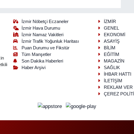
İzmir Nöbetçi Eczaneler
İZMİR
İzmir Hava Durumu
GENEL
İzmir Namaz Vakitleri
EKONOMİ
İzmir Trafik Yoğunluk Haritası
ASAYİŞ
Puan Durumu ve Fikstür
BİLİM
Tüm Manşetler
EĞİTİM
in
Son Dakika Haberleri
MAGAZİN
kili
Haber Arşivi
SAĞLIK
İHBAR HATTI
İLETİŞİM
REKLAM VER
ÇEREZ POLİT