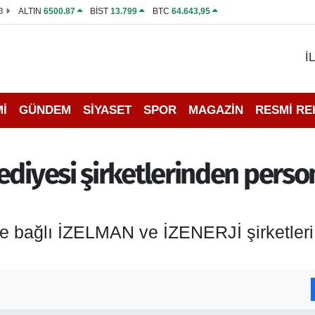
3
ALTIN
6500.87
BİST
13.799
BTC
64.643,95
İ
İ
GÜNDEM
SİYASET
SPOR
MAGAZİN
RESMİ R
ediyesi şirketlerinden person
e bağlı İZELMAN ve İZENERJİ şirketleri,