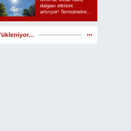
dalgası etkisini
artırıyor! Termometreler
38 dereceyi görecek
ükleniyor...