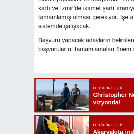
kartı ve İzmir’de ikamet şartı aranıy
tamamlamış olması gerekiyor. İşe alı
sistemde çalışacak.
Başvuru yapacak adayların belirtilen 
başvurularını tamamlamaları önem t
EDITÖRÜN SEÇTIĞI
Christopher N
vizyonda!
EDITÖRÜN SEÇTIĞI
Akaryakıta ind