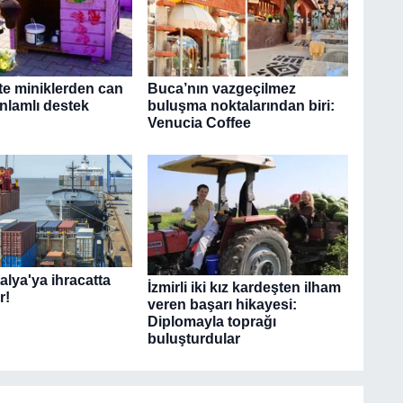
te miniklerden can
Buca’nın vazgeçilmez
nlamlı destek
buluşma noktalarından biri:
Venucia Coffee
alya'ya ihracatta
İzmirli iki kız kardeşten ilham
r!
veren başarı hikayesi:
Diplomayla toprağı
buluşturdular