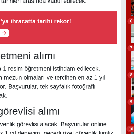
tarihleri arasında kabul edilecek.
'ya ihracatta tarihi rekor!
6
7
tmeni alımı
1 resim öğretmeni istihdam edilecek.
8
en mezun olmaları ve tercihen en az 1 yıl
. Başvurular, tek sayfalık fotoğraflı
ak.
9
örevlisi alımı
enlik görevlisi alacak. Başvurular online
10
 1 yıl deneyim, geçerli özel güvenlik kimlik