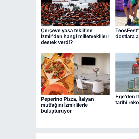
Çerçeve yasa teklifine
TeosFest'
İzmir'den hangi milletvekilleri
dostlara a
destek verdi?
Ege'den İt
Peperino Pizza, İtalyan
tarihi reko
mutfağını İzmirlilerle
buluşturuyor