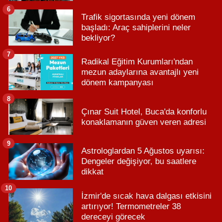
6
Trafik sigortasında yeni dönem
başladı: Araç sahiplerini neler
bekliyor?
7
Radikal Eğitim Kurumları'ndan
mezun adaylarına avantajlı yeni
dönem kampanyası
8
Çınar Suit Hotel, Buca'da konforlu
konaklamanın güven veren adresi
9
Astrologlardan 5 Ağustos uyarısı:
Dengeler değişiyor, bu saatlere
dikkat
10
İzmir'de sıcak hava dalgası etkisini
artırıyor! Termometreler 38
dereceyi görecek