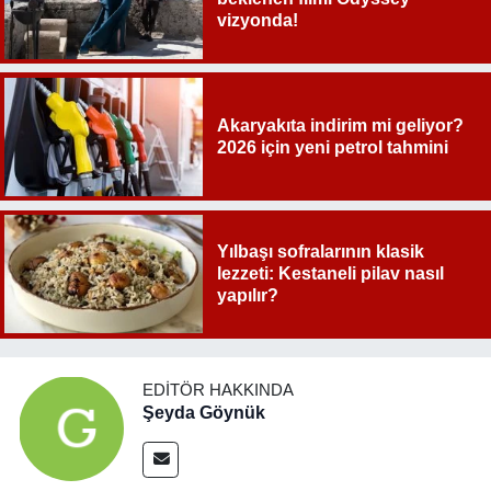
vizyonda!
Akaryakıta indirim mi geliyor?
2026 için yeni petrol tahmini
Yılbaşı sofralarının klasik
lezzeti: Kestaneli pilav nasıl
yapılır?
EDITÖR HAKKINDA
Şeyda Göynük