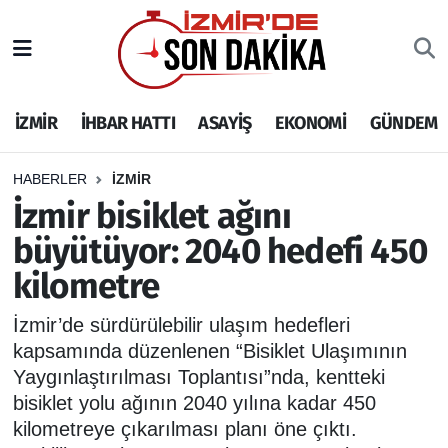
İZMİR
İzmir Nöbetçi Eczaneler
İZMİR
İHBAR HATTI
ASAYİŞ
EKONOMİ
GÜNDEM
İHBAR HATTI
İzmir Hava Durumu
DEPREM
İzmir Namaz Vakitleri
HABERLER
İZMİR
İzmir bisiklet ağını
GENEL
İzmir Trafik Yoğunluk Haritası
büyütüyor: 2040 hedefi 450
kilometre
EKONOMİ
Puan Durumu ve Fikstür
İzmir’de sürdürülebilir ulaşım hedefleri
SİYASET
Tüm Manşetler
kapsamında düzenlenen “Bisiklet Ulaşımının
Yaygınlaştırılması Toplantısı”nda, kentteki
SPOR
Son Dakika Haberleri
bisiklet yolu ağının 2040 yılına kadar 450
kilometreye çıkarılması planı öne çıktı.
ASAYİŞ
Haber Arşivi