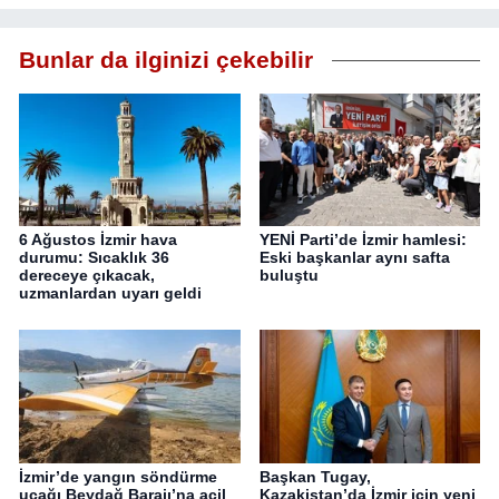
Bunlar da ilginizi çekebilir
6 Ağustos İzmir hava
YENİ Parti’de İzmir hamlesi:
durumu: Sıcaklık 36
Eski başkanlar aynı safta
dereceye çıkacak,
buluştu
uzmanlardan uyarı geldi
İzmir’de yangın söndürme
Başkan Tugay,
uçağı Beydağ Barajı’na acil
Kazakistan’da İzmir için yeni