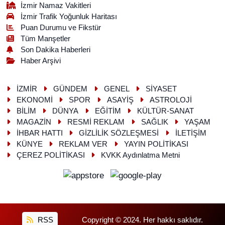
İzmir Namaz Vakitleri
İzmir Trafik Yoğunluk Haritası
Puan Durumu ve Fikstür
Tüm Manşetler
Son Dakika Haberleri
Haber Arşivi
İZMİR
GÜNDEM
GENEL
SİYASET
EKONOMİ
SPOR
ASAYİŞ
ASTROLOJİ
BİLİM
DÜNYA
EĞİTİM
KÜLTÜR-SANAT
MAGAZİN
RESMİ REKLAM
SAĞLIK
YAŞAM
İHBAR HATTI
GİZLİLİK SÖZLEŞMESİ
İLETİŞİM
KÜNYE
REKLAM VER
YAYIN POLİTİKASI
ÇEREZ POLİTİKASI
KVKK Aydınlatma Metni
RSS
Copyright © 2024. Her hakkı saklıdır.