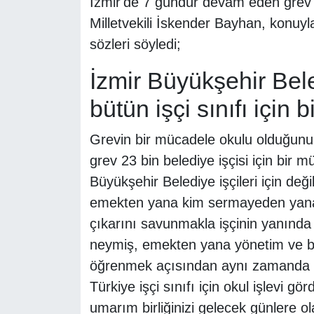
İzmir'de 7 gündür devam eden grev 
Milletvekili İskender Bayhan, konuyl
sözleri söyledi;
İzmir Büyükşehir Beled
bütün işçi sınıfı için b
Grevin bir mücadele okulu olduğunu 
grev 23 bin belediye işçisi için bir
Büyükşehir Belediye işçileri için değil
emekten yana kim sermayeden yanay
çıkarını savunmakla işçinin yanında
neymiş, emekten yana yönetim ve be
öğrenmek açısından aynı zamanda 
Türkiye işçi sınıfı için okul işlevi g
umarım birliğinizi gelecek günlere o