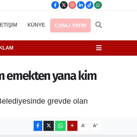
LETİŞİM
KÜNYE
CANLI YAYIN
EKLAM
kim emekten yana kim
 Belediyesinde grevde olan
-
+
A
A