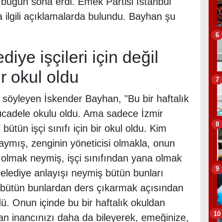
bugün sona erdi. Emek Partisi İstanbul
a ilgili açıklamalarda bulundu. Bayhan şu
6
iye işçileri için değil
ir okul oldu
7
söyleyen İskender Bayhan, "Bu bir haftalık
 mücadele okulu oldu. Ama sadece İzmir
8
 bütün işçi sınıfı için bir okul oldu. Kim
mış, zenginin yöneticisi olmakla, onun
 olmak neymiş, işçi sınıfından yana olmak
9
lediye anlayışı neymiş bütün bunları
bütün bunlardan ders çıkarmak açısından
ördü. Onun içinde bu bir haftalık okuldan
10
lan inancınızı daha da bileyerek, emeğinize,