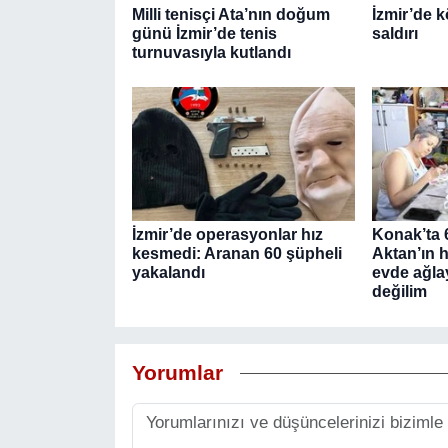
Milli tenisçi Ata’nın doğum
İzmir’de k
günü İzmir’de tenis
saldırı
turnuvasıyla kutlandı
İzmir’de operasyonlar hız
Konak’ta 
kesmedi: Aranan 60 şüpheli
Aktan’ın h
yakalandı
evde ağla
değilim
Yorumlar