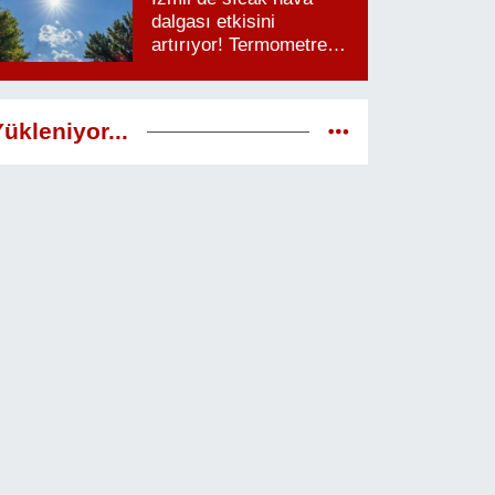
dalgası etkisini
artırıyor! Termometreler
38 dereceyi görecek
ükleniyor...