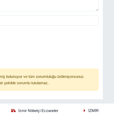
miş bulunuyor ve tüm sorumluluğu üstleniyorsunuz.
ir şekilde sorumlu tutulamaz.
İzmir Nöbetçi Eczaneler
İZMİR