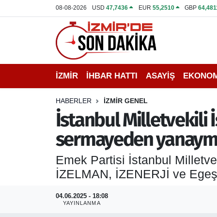
08-08-2026
USD
47,7436
EUR
55,2510
GBP
64,481
İZMİR
İzmir Nöbetçi Eczaneler
İHBAR HATTI
İzmir Hava Durumu
İZMİR
İHBAR HATTI
ASAYİŞ
EKONOM
DEPREM
İzmir Namaz Vakitleri
HABERLER
İZMİR GENEL
GENEL
İzmir Trafik Yoğunluk Haritası
İstanbul Milletvekil
sermayeden yanaymı
EKONOMİ
Puan Durumu ve Fikstür
Emek Partisi İstanbul Milletv
SİYASET
Tüm Manşetler
İZELMAN, İZENERJİ ve Egeşehir
SPOR
Son Dakika Haberleri
04.06.2025 - 18:08
YAYINLANMA
ASAYİŞ
Haber Arşivi