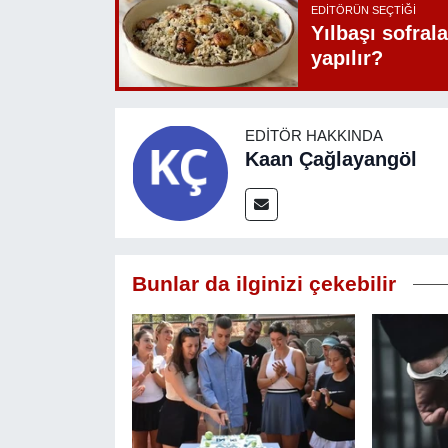
EDITÖRÜN SEÇTIĞI
Yılbaşı sofrala
yapılır?
EDITÖR HAKKINDA
Kaan Çağlayangöl
Bunlar da ilginizi çekebilir