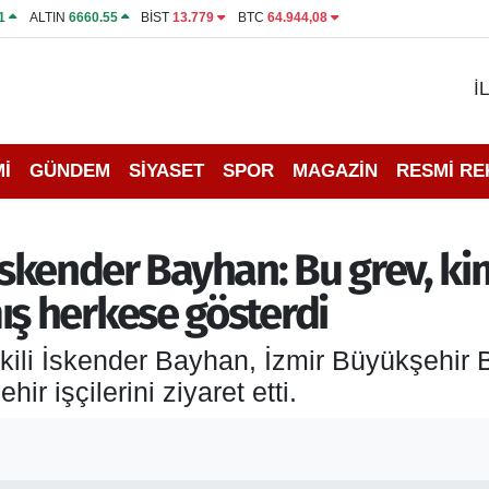
1
ALTIN
6660.55
BİST
13.779
BTC
64.944,08
İ
İ
GÜNDEM
SİYASET
SPOR
MAGAZİN
RESMİ R
i İskender Bayhan: Bu grev, 
ş herkese gösterdi
ekili İskender Bayhan, İzmir Büyükşehir
 işçilerini ziyaret etti.