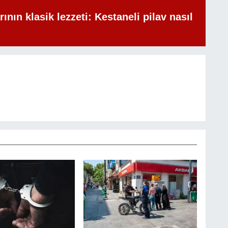
rının klasik lezzeti: Kestaneli pilav nasıl