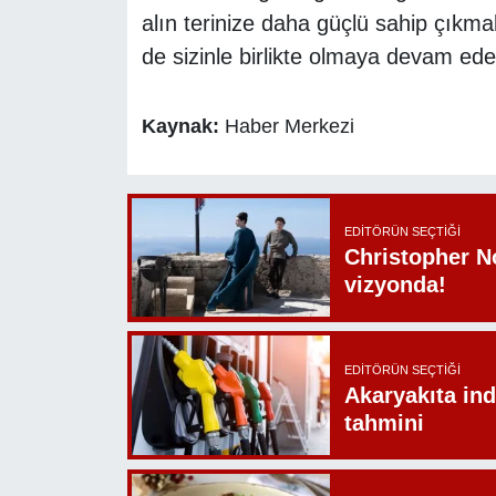
alın terinize daha güçlü sahip çıkm
de sizinle birlikte olmaya devam eder
Kaynak:
Haber Merkezi
EDITÖRÜN SEÇTIĞI
Christopher N
vizyonda!
EDITÖRÜN SEÇTIĞI
Akaryakıta ind
tahmini