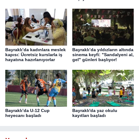
Bayraklı’da kadınlara meslek
Bayraklı’da yıldızların altında
kapısı: Ücretsiz kurslarla iş
sinema keyfi: "Sandalyeni al,
hayatına hazırlanıyorlar
gel" günleri başlıyor!
Bayraklı’da U-12 Cup
Bayraklı'da yaz okulu
heyecanı başladı
kayıtları başladı