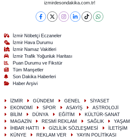
izmirdesondakika.com.tr!
İzmir Nöbetçi Eczaneler
İzmir Hava Durumu
İzmir Namaz Vakitleri
İzmir Trafik Yoğunluk Haritası
Puan Durumu ve Fikstür
Tüm Manşetler
Son Dakika Haberleri
Haber Arşivi
İZMİR
GÜNDEM
GENEL
SİYASET
EKONOMİ
SPOR
ASAYİŞ
ASTROLOJİ
BİLİM
DÜNYA
EĞİTİM
KÜLTÜR-SANAT
MAGAZİN
RESMİ REKLAM
SAĞLIK
YAŞAM
İHBAR HATTI
GİZLİLİK SÖZLEŞMESİ
İLETİŞİM
KÜNYE
REKLAM VER
YAYIN POLİTİKASI