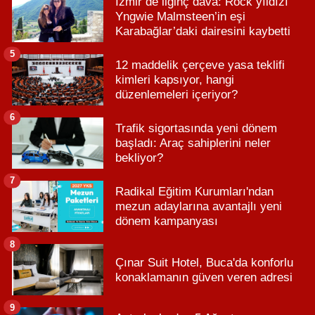
İzmir’de ilginç dava: Rock yıldızı
Yngwie Malmsteen’in eşi
Karabağlar’daki dairesini kaybetti
5
12 maddelik çerçeve yasa teklifi
kimleri kapsıyor, hangi
düzenlemeleri içeriyor?
6
Trafik sigortasında yeni dönem
başladı: Araç sahiplerini neler
bekliyor?
7
Radikal Eğitim Kurumları'ndan
mezun adaylarına avantajlı yeni
dönem kampanyası
8
Çınar Suit Hotel, Buca'da konforlu
konaklamanın güven veren adresi
9