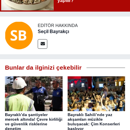
yapılır?
EDITÖR HAKKINDA
Seçil Bayrakçı
Bunlar da ilginizi çekebilir
Bayraklı’da şantiyeler
Bayraklı Sahili’nde yaz
mercek altında! Çevre kirliliği
akşamları müzikle
ve güvenlik risklerine
buluşacak: Çim Konserleri
denetim
başlıyor