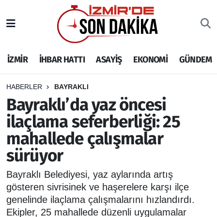
İZMİR
İzmir Nöbetçi Eczaneler
İZMİR
İHBAR HATTI
ASAYİŞ
EKONOMİ
GÜNDEM
İHBAR HATTI
İzmir Hava Durumu
DEPREM
İzmir Namaz Vakitleri
HABERLER
BAYRAKLI
Bayraklı’da yaz öncesi
GENEL
İzmir Trafik Yoğunluk Haritası
ilaçlama seferberliği: 25
mahallede çalışmalar
EKONOMİ
Puan Durumu ve Fikstür
sürüyor
SİYASET
Tüm Manşetler
Bayraklı Belediyesi, yaz aylarında artış
SPOR
Son Dakika Haberleri
gösteren sivrisinek ve haşerelere karşı ilçe
genelinde ilaçlama çalışmalarını hızlandırdı.
ASAYİŞ
Haber Arşivi
Ekipler, 25 mahallede düzenli uygulamalar