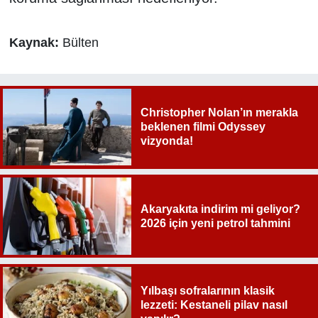
Kaynak:
Bülten
Christopher Nolan’ın merakla
beklenen filmi Odyssey
vizyonda!
Akaryakıta indirim mi geliyor?
2026 için yeni petrol tahmini
Yılbaşı sofralarının klasik
lezzeti: Kestaneli pilav nasıl