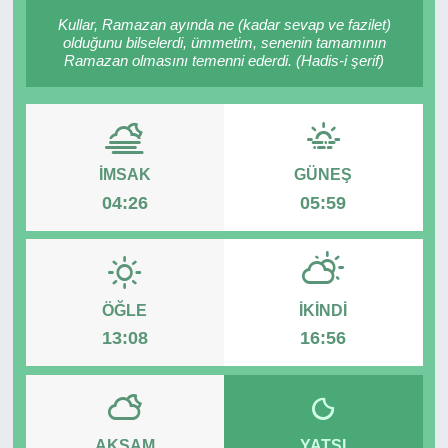
Kullar, Ramazan ayında ne (kadar sevap ve fazilet)
RESMİ REKLAM
olduğunu bilselerdi, ümmetim, senenin tamamının
Ramazan olmasını temenni ederdi. (Hadis-i şerif)
İMSAK
GÜNEŞ
04:26
05:59
ÖĞLE
İKINDI
13:08
16:56
AKŞAM
YATSI