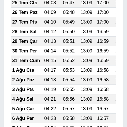
25 Tem Cts
04:08
05:47
13:09
17:00
20:21
26 Tem Paz
04:09
05:48
13:09
17:00
20:20
27 Tem Pts
04:10
05:49
13:09
17:00
20:19
28 Tem Sal
04:12
05:50
13:09
16:59
20:18
29 Tem Çar
04:13
05:51
13:09
16:59
20:17
30 Tem Per
04:14
05:52
13:09
16:59
20:16
31 Tem Cum
04:15
05:52
13:09
16:59
20:15
1 Ağu Cts
04:17
05:53
13:09
16:58
20:14
2 Ağu Paz
04:18
05:54
13:09
16:58
20:13
3 Ağu Pts
04:19
05:55
13:09
16:58
20:12
4 Ağu Sal
04:21
05:56
13:09
16:58
20:11
5 Ağu Çar
04:22
05:57
13:09
16:57
20:10
6 Ağu Per
04:23
05:58
13:08
16:57
20:09