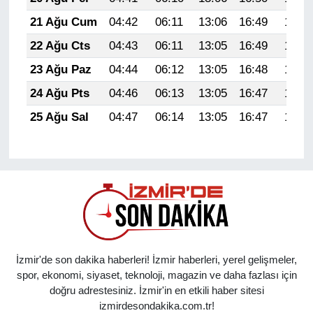
21 Ağu Cum
04:42
06:11
13:06
16:49
19:51
22 Ağu Cts
04:43
06:11
13:05
16:49
19:50
23 Ağu Paz
04:44
06:12
13:05
16:48
19:48
24 Ağu Pts
04:46
06:13
13:05
16:47
19:47
25 Ağu Sal
04:47
06:14
13:05
16:47
19:45
İzmir'de son dakika haberleri! İzmir haberleri, yerel gelişmeler,
spor, ekonomi, siyaset, teknoloji, magazin ve daha fazlası için
doğru adrestesiniz. İzmir'in en etkili haber sitesi
izmirdesondakika.com.tr!