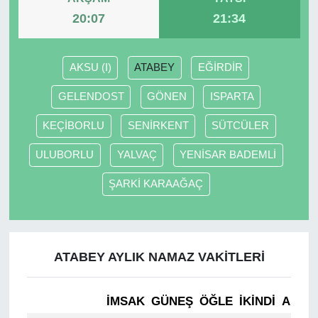
20:07
21:34
AKSU (I)
ATABEY
EĞİRDİR
GELENDOST
GÖNEN
ISPARTA
KEÇİBORLU
SENİRKENT
SÜTCÜLER
ULUBORLU
YALVAÇ
YENİSAR BADEMLİ
ŞARKİ KARAAĞAÇ
ATABEY AYLIK NAMAZ VAKITLERI
İMSAK
GÜNEŞ
ÖĞLE
İKINDI
AKŞA