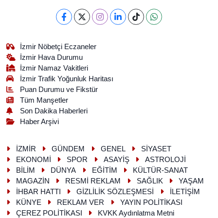
İzmir Nöbetçi Eczaneler
İzmir Hava Durumu
İzmir Namaz Vakitleri
İzmir Trafik Yoğunluk Haritası
Puan Durumu ve Fikstür
Tüm Manşetler
Son Dakika Haberleri
Haber Arşivi
İZMİR
GÜNDEM
GENEL
SİYASET
EKONOMİ
SPOR
ASAYİŞ
ASTROLOJİ
BİLİM
DÜNYA
EĞİTİM
KÜLTÜR-SANAT
MAGAZİN
RESMİ REKLAM
SAĞLIK
YAŞAM
İHBAR HATTI
GİZLİLİK SÖZLEŞMESİ
İLETİŞİM
KÜNYE
REKLAM VER
YAYIN POLİTİKASI
ÇEREZ POLİTİKASI
KVKK Aydınlatma Metni