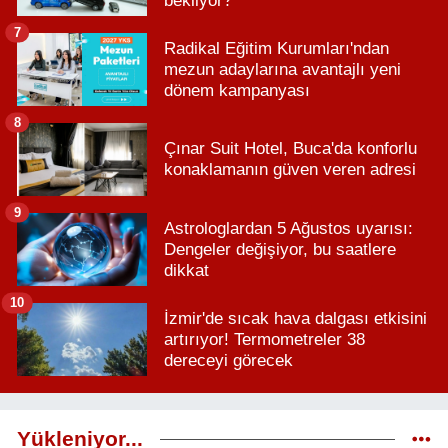
bekliyor?
7
Radikal Eğitim Kurumları'ndan
mezun adaylarına avantajlı yeni
dönem kampanyası
8
Çınar Suit Hotel, Buca'da konforlu
konaklamanın güven veren adresi
9
Astrologlardan 5 Ağustos uyarısı:
Dengeler değişiyor, bu saatlere
dikkat
10
İzmir'de sıcak hava dalgası etkisini
artırıyor! Termometreler 38
dereceyi görecek
Yükleniyor...