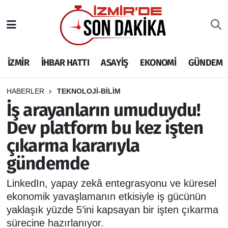
İZMİR
İzmir Nöbetçi Eczaneler
İZMİR
İHBAR HATTI
ASAYİŞ
EKONOMİ
GÜNDEM
İHBAR HATTI
İzmir Hava Durumu
DEPREM
İzmir Namaz Vakitleri
HABERLER
TEKNOLOJİ-BİLİM
İş arayanların umuduydu!
GENEL
İzmir Trafik Yoğunluk Haritası
Dev platform bu kez işten
çıkarma kararıyla
EKONOMİ
Puan Durumu ve Fikstür
gündemde
SİYASET
Tüm Manşetler
LinkedIn, yapay zekâ entegrasyonu ve küresel
SPOR
Son Dakika Haberleri
ekonomik yavaşlamanın etkisiyle iş gücünün
yaklaşık yüzde 5’ini kapsayan bir işten çıkarma
ASAYİŞ
Haber Arşivi
sürecine hazırlanıyor.