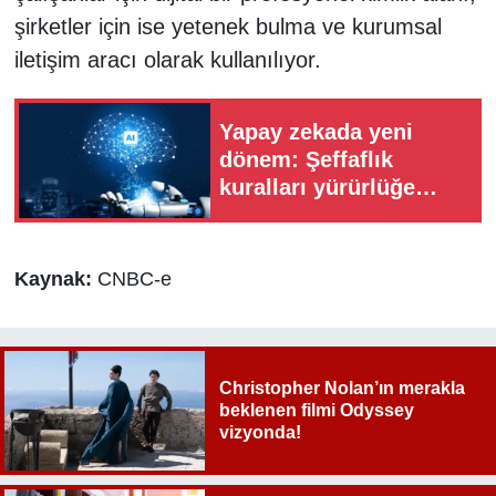
şirketler için ise yetenek bulma ve kurumsal
iletişim aracı olarak kullanılıyor.
Yapay zekada yeni
dönem: Şeffaflık
kuralları yürürlüğe
girdi
Kaynak:
CNBC-e
Christopher Nolan’ın merakla
beklenen filmi Odyssey
vizyonda!