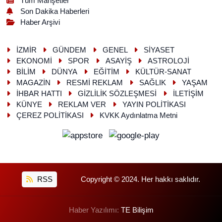
Tüm Manşetler
Son Dakika Haberleri
Haber Arşivi
İZMİR
GÜNDEM
GENEL
SİYASET
EKONOMİ
SPOR
ASAYİŞ
ASTROLOJİ
BİLİM
DÜNYA
EĞİTİM
KÜLTÜR-SANAT
MAGAZİN
RESMİ REKLAM
SAĞLIK
YAŞAM
İHBAR HATTI
GİZLİLİK SÖZLEŞMESİ
İLETİŞİM
KÜNYE
REKLAM VER
YAYIN POLİTİKASI
ÇEREZ POLİTİKASI
KVKK Aydınlatma Metni
RSS
Copyright © 2024. Her hakkı saklıdır.
Haber Yazılımı:
TE Bilişim