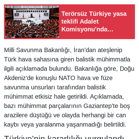
Terörsüz Türkiye yasa
teklifi Adalet
Komisyonu'nda
görüşülüyor
Milli Savunma Bakanlığı, İran’dan ateşlenip
Türk hava sahasına giren balistik mühimmatla
ilgili açıklamada bulundu. Bakanlığa göre, Doğu
Akdeniz’de konuşlu NATO hava ve füze
savunma unsurları tarafından balistik
mühimmat etkisiz hale getirildi. Açıklamada,
bazı mühimmat parçalarının Gaziantep’te boş
arazilere düştüğü ve olayda herhangi bir can
kaybı veya yaralanma yaşanmadığı belirtildi.
Türkiye’nin kararlılığı vurgulandı