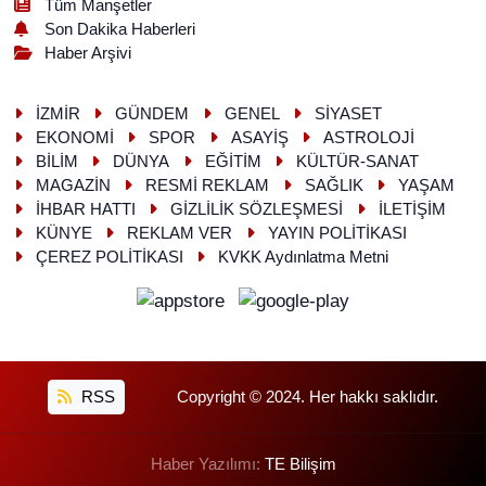
Tüm Manşetler
Son Dakika Haberleri
Haber Arşivi
İZMİR
GÜNDEM
GENEL
SİYASET
EKONOMİ
SPOR
ASAYİŞ
ASTROLOJİ
BİLİM
DÜNYA
EĞİTİM
KÜLTÜR-SANAT
MAGAZİN
RESMİ REKLAM
SAĞLIK
YAŞAM
İHBAR HATTI
GİZLİLİK SÖZLEŞMESİ
İLETİŞİM
KÜNYE
REKLAM VER
YAYIN POLİTİKASI
ÇEREZ POLİTİKASI
KVKK Aydınlatma Metni
RSS
Copyright © 2024. Her hakkı saklıdır.
Haber Yazılımı:
TE Bilişim