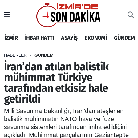
İZMİR
İzmir Nöbetçi Eczaneler
İZMİR
İHBAR HATTI
ASAYİŞ
EKONOMİ
GÜNDEM
İHBAR HATTI
İzmir Hava Durumu
DEPREM
İzmir Namaz Vakitleri
HABERLER
GÜNDEM
İran’dan atılan balistik
GENEL
İzmir Trafik Yoğunluk Haritası
mühimmat Türkiye
tarafından etkisiz hale
EKONOMİ
Puan Durumu ve Fikstür
getirildi
SİYASET
Tüm Manşetler
Milli Savunma Bakanlığı, İran’dan ateşlenen
SPOR
Son Dakika Haberleri
balistik mühimmatın NATO hava ve füze
savunma sistemleri tarafından imha edildiğini
ASAYİŞ
Haber Arşivi
açıkladı. Mühimmat parçalarının Gaziantep’te