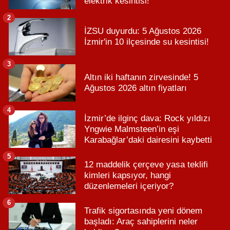
elektrik kesintisi!
2
İZSU duyurdu: 5 Ağustos 2026
İzmir'in 10 ilçesinde su kesintisi!
3
Altın iki haftanın zirvesinde! 5
Ağustos 2026 altın fiyatları
4
İzmir’de ilginç dava: Rock yıldızı
Yngwie Malmsteen’in eşi
Karabağlar’daki dairesini kaybetti
5
12 maddelik çerçeve yasa teklifi
kimleri kapsıyor, hangi
düzenlemeleri içeriyor?
6
Trafik sigortasında yeni dönem
başladı: Araç sahiplerini neler