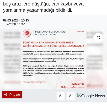
boş arazilere düştüğü, can kaybı veya
RESMİ REKLAM
yaralanma yaşanmadığı bildirildi.
09.03.2026 - 15:15
YAYINLANMA
Paylaş
-
+
A
A