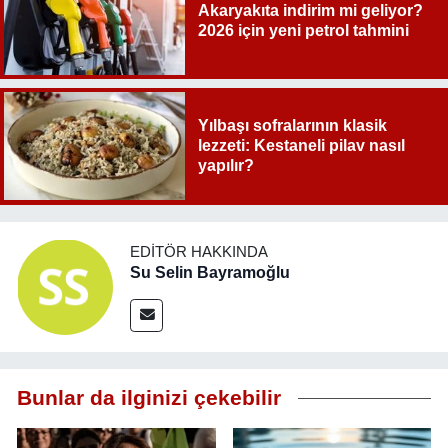
Akaryakıta indirim mi geliyor?
2026 için yeni petrol tahmini
Yılbaşı sofralarının klasik
lezzeti: Kestaneli pilav nasıl
yapılır?
EDITÖR HAKKINDA
Su Selin Bayramoğlu
Bunlar da ilginizi çekebilir