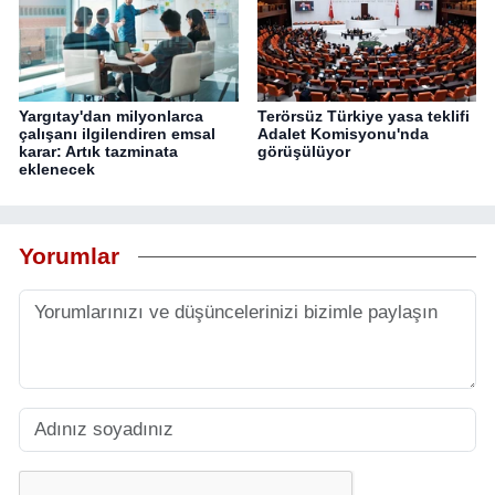
Yargıtay'dan milyonlarca
Terörsüz Türkiye yasa teklifi
çalışanı ilgilendiren emsal
Adalet Komisyonu'nda
karar: Artık tazminata
görüşülüyor
eklenecek
Yorumlar