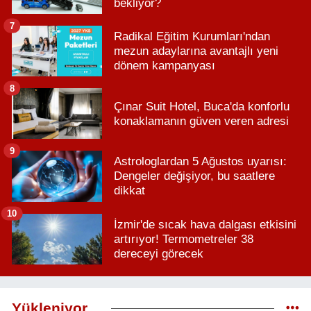
bekliyor?
7
Radikal Eğitim Kurumları'ndan
mezun adaylarına avantajlı yeni
dönem kampanyası
8
Çınar Suit Hotel, Buca'da konforlu
konaklamanın güven veren adresi
9
Astrologlardan 5 Ağustos uyarısı:
Dengeler değişiyor, bu saatlere
dikkat
10
İzmir'de sıcak hava dalgası etkisini
artırıyor! Termometreler 38
dereceyi görecek
Yükleniyor...