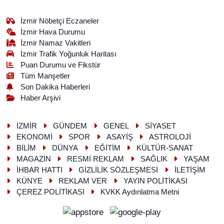
İzmir Nöbetçi Eczaneler
İzmir Hava Durumu
İzmir Namaz Vakitleri
İzmir Trafik Yoğunluk Haritası
Puan Durumu ve Fikstür
Tüm Manşetler
Son Dakika Haberleri
Haber Arşivi
İZMİR
GÜNDEM
GENEL
SİYASET
EKONOMİ
SPOR
ASAYİŞ
ASTROLOJİ
BİLİM
DÜNYA
EĞİTİM
KÜLTÜR-SANAT
MAGAZİN
RESMİ REKLAM
SAĞLIK
YAŞAM
İHBAR HATTI
GİZLİLİK SÖZLEŞMESİ
İLETİŞİM
KÜNYE
REKLAM VER
YAYIN POLİTİKASI
ÇEREZ POLİTİKASI
KVKK Aydınlatma Metni