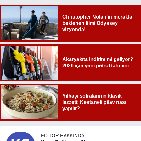
Christopher Nolan’ın merakla
beklenen filmi Odyssey
vizyonda!
Akaryakıta indirim mi geliyor?
2026 için yeni petrol tahmini
Yılbaşı sofralarının klasik
lezzeti: Kestaneli pilav nasıl
yapılır?
EDITÖR HAKKINDA