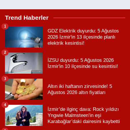
Trend Haberler
1
GDZ Elektrik duyurdu: 5 Ağustos
2026 İzmir'in 13 ilçesinde planlı
elektrik kesintisi!
2
İZSU duyurdu: 5 Ağustos 2026
İzmir'in 10 ilçesinde su kesintisi!
3
Altın iki haftanın zirvesinde! 5
Ağustos 2026 altın fiyatları
4
İzmir’de ilginç dava: Rock yıldızı
Yngwie Malmsteen’in eşi
Karabağlar’daki dairesini kaybetti