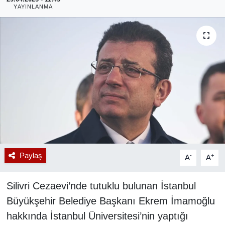
YAYINLANMA
RESMİ REKLAM
Paylaş
-
+
A
A
Silivri Cezaevi’nde tutuklu bulunan İstanbul
Büyükşehir Belediye Başkanı Ekrem İmamoğlu
hakkında İstanbul Üniversitesi’nin yaptığı