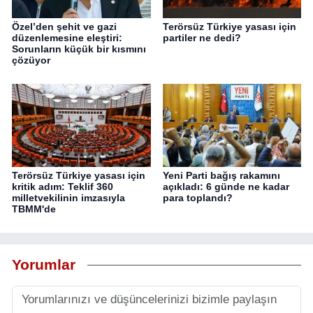
Özel’den şehit ve gazi
Terörsüz Türkiye yasası için
düzenlemesine eleştiri:
partiler ne dedi?
Sorunların küçük bir kısmını
çözüyor
Terörsüz Türkiye yasası için
Yeni Parti bağış rakamını
kritik adım: Teklif 360
açıkladı: 6 günde ne kadar
milletvekilinin imzasıyla
para toplandı?
TBMM'de
Yorumlar