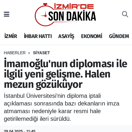
İZMİR
İzmir Nöbetçi Eczaneler
İZMİR
İHBAR HATTI
ASAYİŞ
EKONOMİ
GÜNDEM
İHBAR HATTI
İzmir Hava Durumu
DEPREM
İzmir Namaz Vakitleri
HABERLER
SİYASET
İmamoğlu'nun diploması ile
GENEL
İzmir Trafik Yoğunluk Haritası
ilgili yeni gelişme. Halen
mezun gözüküyor
EKONOMİ
Puan Durumu ve Fikstür
İstanbul Üniversitesi’nin diploma iptali
SİYASET
Tüm Manşetler
açıklaması sonrasında bazı dekanların imza
atmaması nedeniyle karar resmi hale
SPOR
Son Dakika Haberleri
getirilemediği ileri sürüldü.
ASAYİŞ
Haber Arşivi
29.04.2025 - 11:45