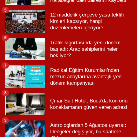
Karabağlar’daki dairesini kaybetti
5
12 maddelik çerçeve yasa teklifi
kimleri kapsıyor, hangi
düzenlemeleri içeriyor?
6
Trafik sigortasında yeni dönem
başladı: Araç sahiplerini neler
bekliyor?
7
Radikal Eğitim Kurumları'ndan
mezun adaylarına avantajlı yeni
dönem kampanyası
8
Çınar Suit Hotel, Buca'da konforlu
konaklamanın güven veren adresi
9
Astrologlardan 5 Ağustos uyarısı:
Dengeler değişiyor, bu saatlere