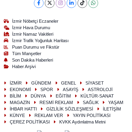
İzmir Nöbetçi Eczaneler
İzmir Hava Durumu
İzmir Namaz Vakitleri
İzmir Trafik Yoğunluk Haritası
Puan Durumu ve Fikstür
Tüm Manşetler
Son Dakika Haberleri
Haber Arşivi
İZMİR
GÜNDEM
GENEL
SİYASET
EKONOMİ
SPOR
ASAYİŞ
ASTROLOJİ
BİLİM
DÜNYA
EĞİTİM
KÜLTÜR-SANAT
MAGAZİN
RESMİ REKLAM
SAĞLIK
YAŞAM
İHBAR HATTI
GİZLİLİK SÖZLEŞMESİ
İLETİŞİM
KÜNYE
REKLAM VER
YAYIN POLİTİKASI
ÇEREZ POLİTİKASI
KVKK Aydınlatma Metni