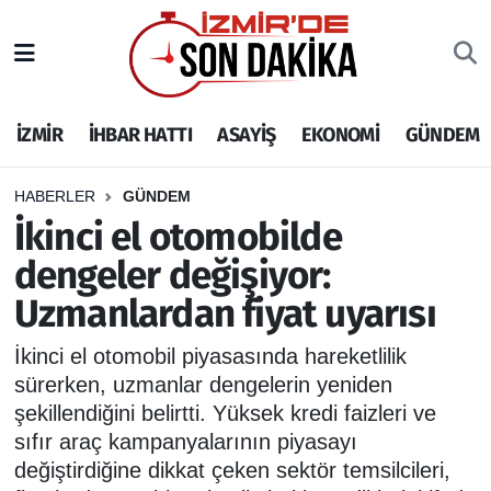
İZMİR
İzmir Nöbetçi Eczaneler
İZMİR
İHBAR HATTI
ASAYİŞ
EKONOMİ
GÜNDEM
İHBAR HATTI
İzmir Hava Durumu
DEPREM
İzmir Namaz Vakitleri
HABERLER
GÜNDEM
İkinci el otomobilde
GENEL
İzmir Trafik Yoğunluk Haritası
dengeler değişiyor:
Uzmanlardan fiyat uyarısı
EKONOMİ
Puan Durumu ve Fikstür
İkinci el otomobil piyasasında hareketlilik
SİYASET
Tüm Manşetler
sürerken, uzmanlar dengelerin yeniden
şekillendiğini belirtti. Yüksek kredi faizleri ve
SPOR
Son Dakika Haberleri
sıfır araç kampanyalarının piyasayı
değiştirdiğine dikkat çeken sektör temsilcileri,
ASAYİŞ
Haber Arşivi