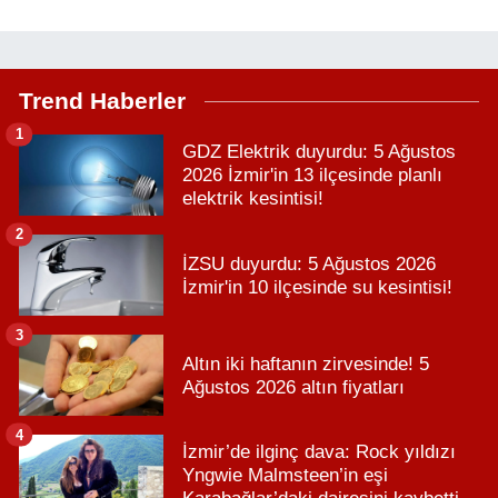
Trend Haberler
1
GDZ Elektrik duyurdu: 5 Ağustos
2026 İzmir'in 13 ilçesinde planlı
elektrik kesintisi!
2
İZSU duyurdu: 5 Ağustos 2026
İzmir'in 10 ilçesinde su kesintisi!
3
Altın iki haftanın zirvesinde! 5
Ağustos 2026 altın fiyatları
4
İzmir’de ilginç dava: Rock yıldızı
Yngwie Malmsteen’in eşi