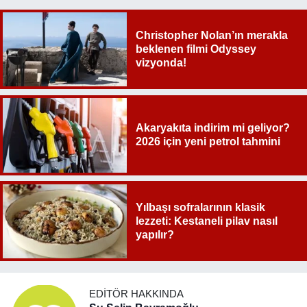
Christopher Nolan’ın merakla
beklenen filmi Odyssey
vizyonda!
Akaryakıta indirim mi geliyor?
2026 için yeni petrol tahmini
Yılbaşı sofralarının klasik
lezzeti: Kestaneli pilav nasıl
yapılır?
EDITÖR HAKKINDA