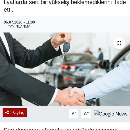
fiyatlarda sert bir yükseliş beklemediklerini ifade
etti.
RESMİ REKLAM
06.07.2026 - 11:00
YAYINLANMA
Paylaş
-
+
A
A
Son dönemde otomotiv sektöründe yaşanan