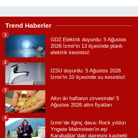
Trend Haberler
1
GDZ Elektrik duyurdu: 5 Ağustos
2026 İzmir'in 13 ilçesinde planlı
elektrik kesintisi!
2
İZSU duyurdu: 5 Ağustos 2026
İzmir'in 10 ilçesinde su kesintisi!
3
Altın iki haftanın zirvesinde! 5
Ağustos 2026 altın fiyatları
4
İzmir’de ilginç dava: Rock yıldızı
Yngwie Malmsteen’in eşi
Karabağlar’daki dairesini kaybetti