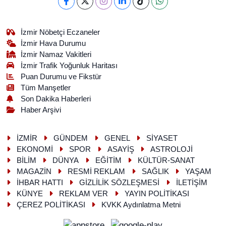
İzmir Nöbetçi Eczaneler
İzmir Hava Durumu
İzmir Namaz Vakitleri
İzmir Trafik Yoğunluk Haritası
Puan Durumu ve Fikstür
Tüm Manşetler
Son Dakika Haberleri
Haber Arşivi
İZMİR
GÜNDEM
GENEL
SİYASET
EKONOMİ
SPOR
ASAYİŞ
ASTROLOJİ
BİLİM
DÜNYA
EĞİTİM
KÜLTÜR-SANAT
MAGAZİN
RESMİ REKLAM
SAĞLIK
YAŞAM
İHBAR HATTI
GİZLİLİK SÖZLEŞMESİ
İLETİŞİM
KÜNYE
REKLAM VER
YAYIN POLİTİKASI
ÇEREZ POLİTİKASI
KVKK Aydınlatma Metni