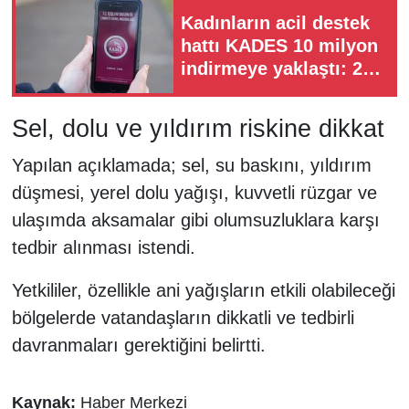
Kadınların acil destek
hattı KADES 10 milyon
indirmeye yaklaştı: 239
bin ihbar yapıldı
Sel, dolu ve yıldırım riskine dikkat
Yapılan açıklamada; sel, su baskını, yıldırım
düşmesi, yerel dolu yağışı, kuvvetli rüzgar ve
ulaşımda aksamalar gibi olumsuzluklara karşı
tedbir alınması istendi.
Yetkililer, özellikle ani yağışların etkili olabileceği
bölgelerde vatandaşların dikkatli ve tedbirli
davranmaları gerektiğini belirtti.
Kaynak:
Haber Merkezi