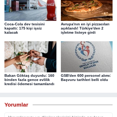
Coca-Cola dev tesisini
Avrupa'nın en iyi pizzacıları
kapattı: 175 kişi işsiz
açıklandı! Türkiye'den 2
kalacak
işletme listeye girdi
Bakan Göktaş duyurdu: 160
GSB'den 600 personel alımı:
binden fazla gence evlilik
Başvuru tarihleri belli oldu
kredisi ödemesi tamamlandı
Yorumlar