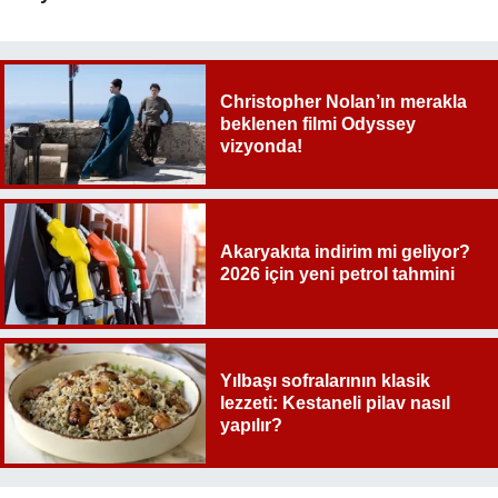
Christopher Nolan’ın merakla
beklenen filmi Odyssey
vizyonda!
Akaryakıta indirim mi geliyor?
2026 için yeni petrol tahmini
Yılbaşı sofralarının klasik
lezzeti: Kestaneli pilav nasıl
yapılır?