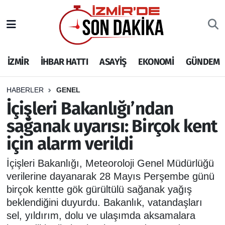
İZMİR
İzmir Nöbetçi Eczaneler
İZMİR
İHBAR HATTI
ASAYİŞ
EKONOMİ
GÜNDEM
İHBAR HATTI
İzmir Hava Durumu
DEPREM
İzmir Namaz Vakitleri
HABERLER
GENEL
İçişleri Bakanlığı’ndan
GENEL
İzmir Trafik Yoğunluk Haritası
sağanak uyarısı: Birçok kent
için alarm verildi
EKONOMİ
Puan Durumu ve Fikstür
İçişleri Bakanlığı, Meteoroloji Genel Müdürlüğü
SİYASET
Tüm Manşetler
verilerine dayanarak 28 Mayıs Perşembe günü
birçok kentte gök gürültülü sağanak yağış
SPOR
Son Dakika Haberleri
beklendiğini duyurdu. Bakanlık, vatandaşları
sel, yıldırım, dolu ve ulaşımda aksamalara
ASAYİŞ
Haber Arşivi