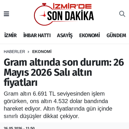
İZMİR
İzmir Nöbetçi Eczaneler
İZMİR
İHBAR HATTI
ASAYİŞ
EKONOMİ
GÜNDEM
İHBAR HATTI
İzmir Hava Durumu
DEPREM
İzmir Namaz Vakitleri
HABERLER
EKONOMİ
Gram altında son durum: 26
GENEL
İzmir Trafik Yoğunluk Haritası
Mayıs 2026 Salı altın
fiyatları
EKONOMİ
Puan Durumu ve Fikstür
Gram altın 6.691 TL seviyesinden işlem
SİYASET
Tüm Manşetler
görürken, ons altın 4.532 dolar bandında
hareket ediyor. Altın fiyatlarında gün içinde
SPOR
Son Dakika Haberleri
sınırlı düşüşler dikkat çekiyor.
ASAYİŞ
Haber Arşivi
26.05.2026 - 11:50