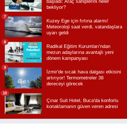
başladı: Araç sahiplerini neler
bekliyor?
7
Kuzey Ege için fırtına alarmı!
Meteoroloji saat verdi, vatandaşlara
uyarı geldi
8
Radikal Eğitim Kurumları'ndan
mezun adaylarına avantajlı yeni
dönem kampanyası
9
İzmir'de sıcak hava dalgası etkisini
artırıyor! Termometreler 38
dereceyi görecek
10
Çınar Suit Hotel, Buca'da konforlu
konaklamanın güven veren adresi