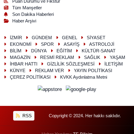
Puan Durumu ve Fikstür
Tüm Manşetler
Son Dakika Haberleri
Haber Arşivi
İZMİR
GÜNDEM
GENEL
SİYASET
EKONOMİ
SPOR
ASAYİŞ
ASTROLOJİ
BİLİM
DÜNYA
EĞİTİM
KÜLTÜR-SANAT
MAGAZİN
RESMİ REKLAM
SAĞLIK
YAŞAM
İHBAR HATTI
GİZLİLİK SÖZLEŞMESİ
İLETİŞİM
KÜNYE
REKLAM VER
YAYIN POLİTİKASI
ÇEREZ POLİTİKASI
KVKK Aydınlatma Metni
RSS
Copyright © 2024. Her hakkı saklıdır.