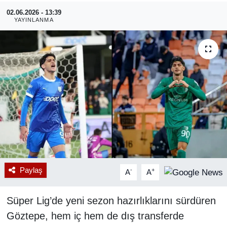
02.06.2026 - 13:39
RESMİ REKLAM
YAYINLANMA
Paylaş
-
+
A
A
Süper Lig’de yeni sezon hazırlıklarını sürdüren
Göztepe, hem iç hem de dış transferde