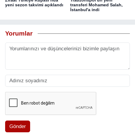
yeni sezon takvimi açıklandı
transferi Mohamed Salah,
İstanbul'a indi
Yorumlar
Gönder