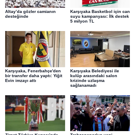
Altay’da gözler camianın
Karşıyaka Basketbol için can
desteğinde
suyu kampanyası: İlk destek
5 milyon TL
Karşıyaka, Fenerbahçe'den
Karşıyaka Belediyesi ile
bir transfer daha yaptı: Yiğit
kulüp arasındaki salon
Evin imzayı attı
krizinde uzlaşma
sağlanamadı
Ziraat Türkiye Kupası’nda
Trabzonspor'un yeni