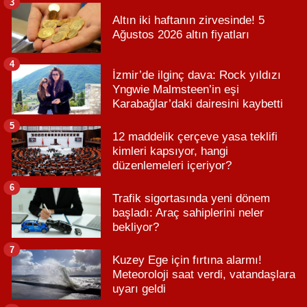
3
Altın iki haftanın zirvesinde! 5
Ağustos 2026 altın fiyatları
4
İzmir’de ilginç dava: Rock yıldızı
Yngwie Malmsteen’in eşi
Karabağlar’daki dairesini kaybetti
5
12 maddelik çerçeve yasa teklifi
kimleri kapsıyor, hangi
düzenlemeleri içeriyor?
6
Trafik sigortasında yeni dönem
başladı: Araç sahiplerini neler
bekliyor?
7
Kuzey Ege için fırtına alarmı!
Meteoroloji saat verdi, vatandaşlara
uyarı geldi