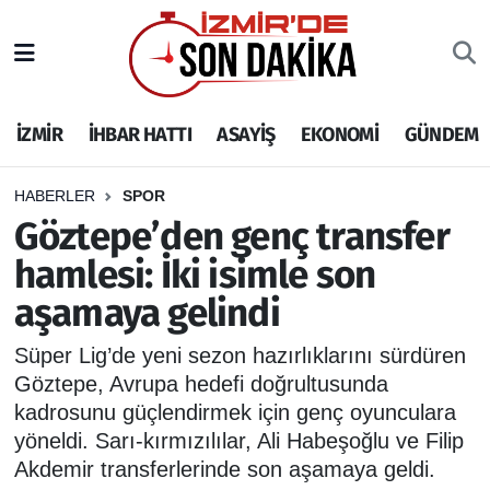
İZMİR
İzmir Nöbetçi Eczaneler
İZMİR
İHBAR HATTI
ASAYİŞ
EKONOMİ
GÜNDEM
İHBAR HATTI
İzmir Hava Durumu
DEPREM
İzmir Namaz Vakitleri
HABERLER
SPOR
Göztepe’den genç transfer
GENEL
İzmir Trafik Yoğunluk Haritası
hamlesi: İki isimle son
aşamaya gelindi
EKONOMİ
Puan Durumu ve Fikstür
Süper Lig’de yeni sezon hazırlıklarını sürdüren
SİYASET
Tüm Manşetler
Göztepe, Avrupa hedefi doğrultusunda
kadrosunu güçlendirmek için genç oyunculara
SPOR
Son Dakika Haberleri
yöneldi. Sarı-kırmızılılar, Ali Habeşoğlu ve Filip
Akdemir transferlerinde son aşamaya geldi.
ASAYİŞ
Haber Arşivi