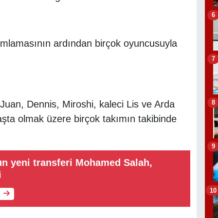
6
amlamasının ardından birçok oyuncusuyla
7
8
ü Juan, Dennis, Miroshi, kaleci Lis ve Arda
aşta olmak üzere birçok takımın takibinde
9
n yeni transferi Mohamed Salah,
i
10