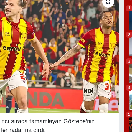
1
2
3
4
5
’ncı sırada tamamlayan Göztepe’nin
fer radarına girdi.