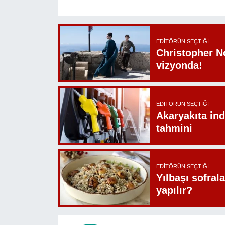
EDITÖRÜN SEÇTIĞI
Christopher N
vizyonda!
EDITÖRÜN SEÇTIĞI
Akaryakıta ind
tahmini
EDITÖRÜN SEÇTIĞI
Yılbaşı sofrala
yapılır?