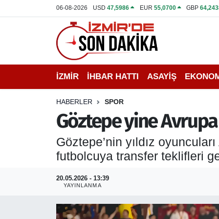
06-08-2026
USD
47,5986
EUR
55,0700
GBP
64,243
İZMİR
İzmir Nöbetçi Eczaneler
İHBAR HATTI
İzmir Hava Durumu
İZMİR
İHBAR HATTI
ASAYİŞ
EKONOM
DEPREM
İzmir Namaz Vakitleri
HABERLER
SPOR
GENEL
İzmir Trafik Yoğunluk Haritası
Göztepe yine Avrupa r
EKONOMİ
Puan Durumu ve Fikstür
Göztepe’nin yıldız oyuncuları
futbolcuya transfer teklifleri 
SİYASET
Tüm Manşetler
20.05.2026 - 13:39
SPOR
Son Dakika Haberleri
YAYINLANMA
ASAYİŞ
Haber Arşivi