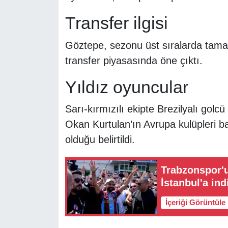
Transfer ilgisi
Göztepe, sezonu üst sıralarda tam
transfer piyasasında öne çıktı.
Yıldız oyuncular
Sarı-kırmızılı ekipte Brezilyalı golc
Okan Kurtulan’ın Avrupa kulüpleri b
olduğu belirtildi.
Trabzonspor'u
İstanbul'a ind
İçeriği Görüntüle