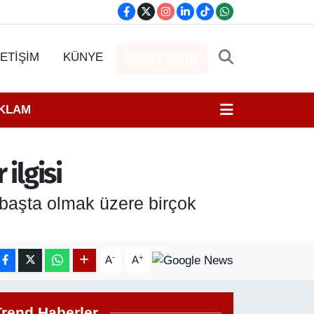
LETİŞİM
KÜNYE
CANLI YAYIN
EKLAM
ilgisi
n başta olmak üzere birçok
-
+
A
A
Trend Haberler