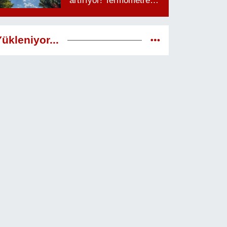
artırıyor! Termometreler
38 dereceyi görecek
ükleniyor...