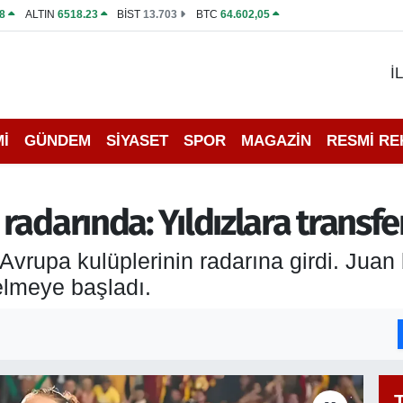
8
ALTIN
6518.23
BİST
13.703
BTC
64.602,05
İ
İ
GÜNDEM
SİYASET
SPOR
MAGAZİN
RESMİ R
adarında: Yıldızlara transfer 
 Avrupa kulüplerinin radarına girdi. Jua
gelmeye başladı.