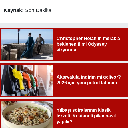
Kaynak:
Son Dakika
Christopher Nolan’ın merakla
beklenen filmi Odyssey
vizyonda!
Akaryakıta indirim mi geliyor?
2026 için yeni petrol tahmini
Yılbaşı sofralarının klasik
lezzeti: Kestaneli pilav nasıl
yapılır?