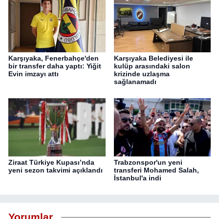
Karşıyaka, Fenerbahçe'den
Karşıyaka Belediyesi ile
bir transfer daha yaptı: Yiğit
kulüp arasındaki salon
Evin imzayı attı
krizinde uzlaşma
sağlanamadı
Ziraat Türkiye Kupası’nda
Trabzonspor'un yeni
yeni sezon takvimi açıklandı
transferi Mohamed Salah,
İstanbul'a indi
Yorumlar