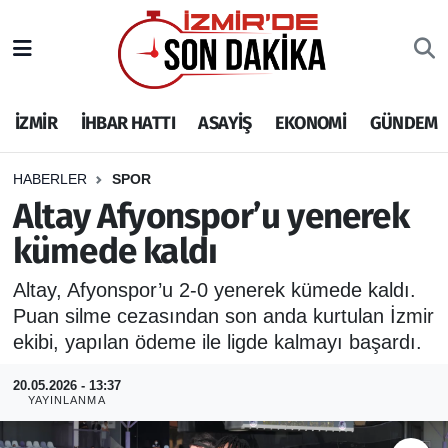
İZMİR
İzmir Nöbetçi Eczaneler
İZMİR
İHBAR HATTI
ASAYİŞ
EKONOMİ
GÜNDEM
İHBAR HATTI
İzmir Hava Durumu
DEPREM
İzmir Namaz Vakitleri
HABERLER
SPOR
Altay Afyonspor’u yenerek
GENEL
İzmir Trafik Yoğunluk Haritası
kümede kaldı
EKONOMİ
Puan Durumu ve Fikstür
Altay, Afyonspor’u 2-0 yenerek kümede kaldı.
Puan silme cezasından son anda kurtulan İzmir
SİYASET
Tüm Manşetler
ekibi, yapılan ödeme ile ligde kalmayı başardı.
SPOR
Son Dakika Haberleri
20.05.2026 - 13:37
YAYINLANMA
ASAYİŞ
Haber Arşivi