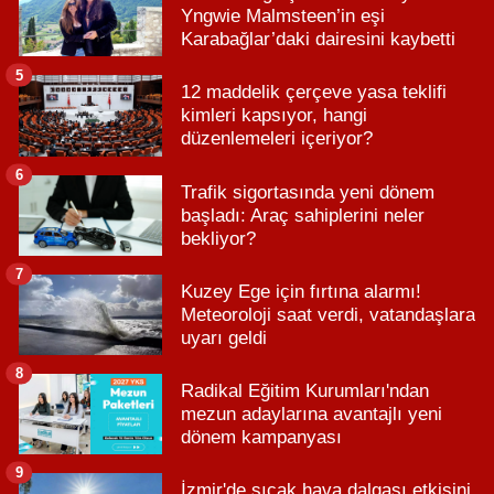
Yngwie Malmsteen’in eşi
Karabağlar’daki dairesini kaybetti
5
12 maddelik çerçeve yasa teklifi
kimleri kapsıyor, hangi
düzenlemeleri içeriyor?
6
Trafik sigortasında yeni dönem
başladı: Araç sahiplerini neler
bekliyor?
7
Kuzey Ege için fırtına alarmı!
Meteoroloji saat verdi, vatandaşlara
uyarı geldi
8
Radikal Eğitim Kurumları'ndan
mezun adaylarına avantajlı yeni
dönem kampanyası
9
İzmir'de sıcak hava dalgası etkisini