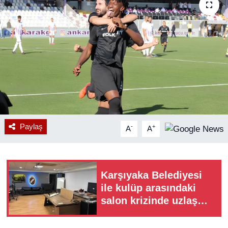
RESMİ REKLAM
Paylaş
-
+
A
A
Karşıyaka Belediyesi
ile kulüp arasındaki
salon krizinde uzlaşma
sağlanamadı