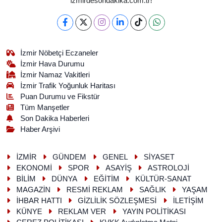
izmirdesondakika.com.tr!
İzmir Nöbetçi Eczaneler
İzmir Hava Durumu
İzmir Namaz Vakitleri
İzmir Trafik Yoğunluk Haritası
Puan Durumu ve Fikstür
Tüm Manşetler
Son Dakika Haberleri
Haber Arşivi
İZMİR
GÜNDEM
GENEL
SİYASET
EKONOMİ
SPOR
ASAYİŞ
ASTROLOJİ
BİLİM
DÜNYA
EĞİTİM
KÜLTÜR-SANAT
MAGAZİN
RESMİ REKLAM
SAĞLIK
YAŞAM
İHBAR HATTI
GİZLİLİK SÖZLEŞMESİ
İLETİŞİM
KÜNYE
REKLAM VER
YAYIN POLİTİKASI