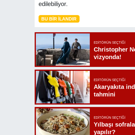
edilebiliyor.
BU BIR İLANDIR
EDITÖRÜN SEÇTIĞI
Christopher N
vizyonda!
EDITÖRÜN SEÇTIĞI
Akaryakıta ind
tahmini
EDITÖRÜN SEÇTIĞI
Yılbaşı sofrala
yapılır?