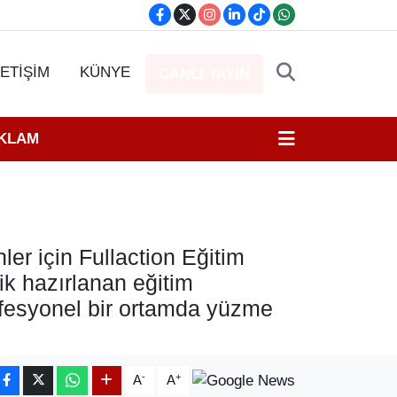
LETİŞİM
KÜNYE
CANLI YAYIN
EKLAM
er için Fullaction Eğitim
ik hazırlanan eğitim
rofesyonel bir ortamda yüzme
-
+
A
A