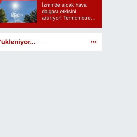
İzmir'de sıcak hava
dalgası etkisini
artırıyor! Termometreler
38 dereceyi görecek
ükleniyor...