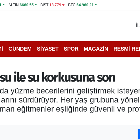
1
ALTIN
6660.55
BİST
13.779
BTC
64.960,21
İ
İ
GÜNDEM
SİYASET
SPOR
MAGAZİN
RESMİ R
su ile su korkusuna son
 yüzme becerilerini geliştirmek isteyenl
arını sürdürüyor. Her yaş grubuna yönel
uzman eğitmenler eşliğinde güvenli ve p