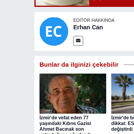
EDITÖR HAKKINDA
Erhan Can
Bunlar da ilginizi çekebilir
İzmir'de vefat eden 77
İzmir'de b
yaşındaki Kıbrıs Gazisi
dikkat: E
Ahmet Bacınak son
değiştirdi