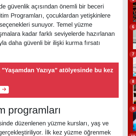
 güvenlik açısından önemli bir beceri
tim Programları, çocuklardan yetişkinlere
 seçenekleri sunuyor. Temel yüzme
6
lışmalara kadar farklı seviyelerde hazırlanan
a daha güvenli bir ilişki kurma fırsatı
7
a "Yaşamdan Yazıya" atölyesinde bu kez
8
m programları
9
esinde düzenlenen yüzme kursları, yaş ve
gerçekleştiriliyor. İlk kez yüzme öğrenmek