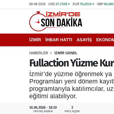
08-08-2026
USD
47,7436
EUR
55,2510
GBP
64,481
İZMİR
İzmir Nöbetçi Eczaneler
İHBAR HATTI
İzmir Hava Durumu
İZMİR
İHBAR HATTI
ASAYİŞ
EKONOM
DEPREM
İzmir Namaz Vakitleri
HABERLER
İZMİR GENEL
GENEL
İzmir Trafik Yoğunluk Haritası
Fullaction Yüzme Kur
EKONOMİ
Puan Durumu ve Fikstür
İzmir’de yüzme öğrenmek ya da
Programları yeni dönem kayıtl
SİYASET
Tüm Manşetler
programlarıyla katılımcılar, 
eğitimi alabiliyor.
SPOR
Son Dakika Haberleri
16.06.2026 - 18:10
3
ASAYİŞ
Haber Arşivi
YAYINLANMA
PAYLAŞIM