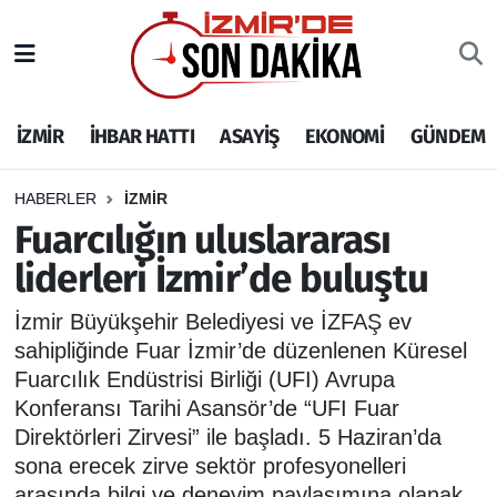
İZMİR
İzmir Nöbetçi Eczaneler
İZMİR
İHBAR HATTI
ASAYİŞ
EKONOMİ
GÜNDEM
İHBAR HATTI
İzmir Hava Durumu
DEPREM
İzmir Namaz Vakitleri
HABERLER
İZMİR
Fuarcılığın uluslararası
GENEL
İzmir Trafik Yoğunluk Haritası
liderleri İzmir’de buluştu
EKONOMİ
Puan Durumu ve Fikstür
İzmir Büyükşehir Belediyesi ve İZFAŞ ev
sahipliğinde Fuar İzmir’de düzenlenen Küresel
SİYASET
Tüm Manşetler
Fuarcılık Endüstrisi Birliği (UFI) Avrupa
Konferansı Tarihi Asansör’de “UFI Fuar
SPOR
Son Dakika Haberleri
Direktörleri Zirvesi” ile başladı. 5 Haziran’da
sona erecek zirve sektör profesyonelleri
ASAYİŞ
Haber Arşivi
arasında bilgi ve deneyim paylaşımına olanak