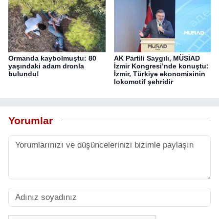
Ormanda kaybolmuştu: 80
AK Partili Saygılı, MÜSİAD
yaşındaki adam dronla
İzmir Kongresi’nde konuştu:
bulundu!
İzmir, Türkiye ekonomisinin
lokomotif şehridir
Yorumlar