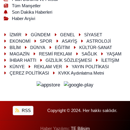
Tüm Manşetler
Son Dakika Haberleri
Haber Arşivi
İZMİR
GÜNDEM
GENEL
SİYASET
EKONOMİ
SPOR
ASAYİŞ
ASTROLOJİ
BİLİM
DÜNYA
EĞİTİM
KÜLTÜR-SANAT
MAGAZİN
RESMİ REKLAM
SAĞLIK
YAŞAM
İHBAR HATTI
GİZLİLİK SÖZLEŞMESİ
İLETİŞİM
KÜNYE
REKLAM VER
YAYIN POLİTİKASI
ÇEREZ POLİTİKASI
KVKK Aydınlatma Metni
RSS
Copyright © 2024. Her hakkı saklıdır.
Haber Yazılımı:
TE Bilişim