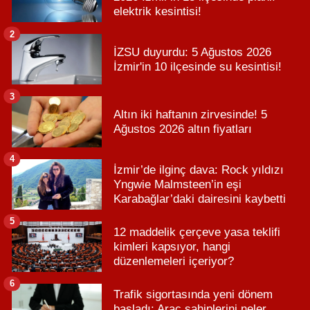
elektrik kesintisi!
2
İZSU duyurdu: 5 Ağustos 2026
İzmir'in 10 ilçesinde su kesintisi!
3
Altın iki haftanın zirvesinde! 5
Ağustos 2026 altın fiyatları
4
İzmir’de ilginç dava: Rock yıldızı
Yngwie Malmsteen’in eşi
Karabağlar’daki dairesini kaybetti
5
12 maddelik çerçeve yasa teklifi
kimleri kapsıyor, hangi
düzenlemeleri içeriyor?
6
Trafik sigortasında yeni dönem
başladı: Araç sahiplerini neler