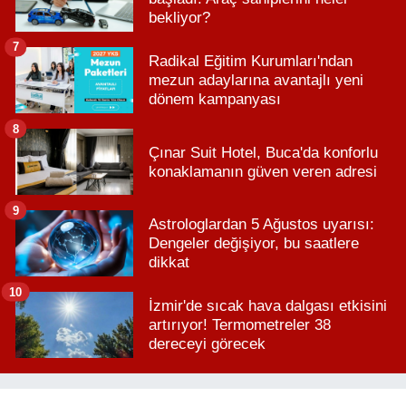
bekliyor?
7
Radikal Eğitim Kurumları'ndan
mezun adaylarına avantajlı yeni
dönem kampanyası
8
Çınar Suit Hotel, Buca'da konforlu
konaklamanın güven veren adresi
9
Astrologlardan 5 Ağustos uyarısı:
Dengeler değişiyor, bu saatlere
dikkat
10
İzmir'de sıcak hava dalgası etkisini
artırıyor! Termometreler 38
dereceyi görecek