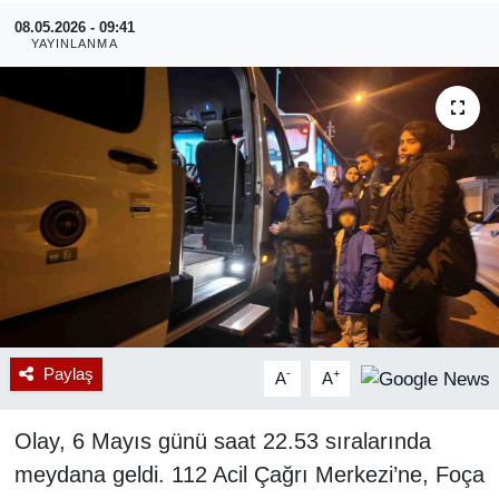
08.05.2026 - 09:41
RESMİ REKLAM
YAYINLANMA
Paylaş
-
+
A
A
Olay, 6 Mayıs günü saat 22.53 sıralarında
meydana geldi. 112 Acil Çağrı Merkezi’ne, Foça