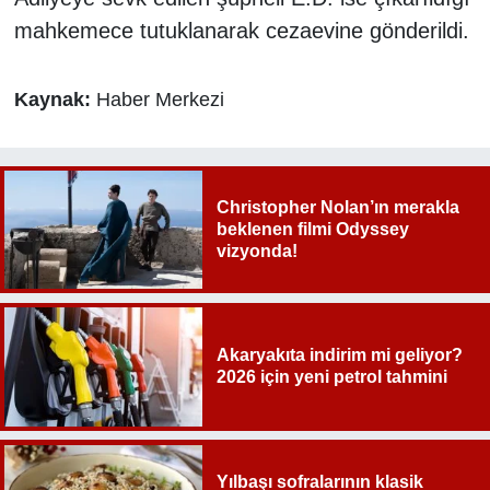
mahkemece tutuklanarak cezaevine gönderildi.
Kaynak:
Haber Merkezi
Christopher Nolan’ın merakla
beklenen filmi Odyssey
vizyonda!
Akaryakıta indirim mi geliyor?
2026 için yeni petrol tahmini
Yılbaşı sofralarının klasik