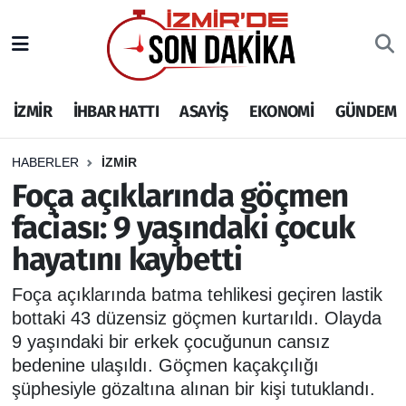
İZMİR
İzmir Nöbetçi Eczaneler
İZMİR
İHBAR HATTI
ASAYİŞ
EKONOMİ
GÜNDEM
İHBAR HATTI
İzmir Hava Durumu
DEPREM
İzmir Namaz Vakitleri
HABERLER
İZMİR
Foça açıklarında göçmen
GENEL
İzmir Trafik Yoğunluk Haritası
faciası: 9 yaşındaki çocuk
hayatını kaybetti
EKONOMİ
Puan Durumu ve Fikstür
Foça açıklarında batma tehlikesi geçiren lastik
SİYASET
Tüm Manşetler
bottaki 43 düzensiz göçmen kurtarıldı. Olayda
9 yaşındaki bir erkek çocuğunun cansız
SPOR
Son Dakika Haberleri
bedenine ulaşıldı. Göçmen kaçakçılığı
şüphesiyle gözaltına alınan bir kişi tutuklandı.
ASAYİŞ
Haber Arşivi