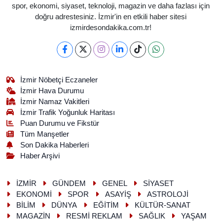
spor, ekonomi, siyaset, teknoloji, magazin ve daha fazlası için
doğru adrestesiniz. İzmir'in en etkili haber sitesi
izmirdesondakika.com.tr!
İzmir Nöbetçi Eczaneler
İzmir Hava Durumu
İzmir Namaz Vakitleri
İzmir Trafik Yoğunluk Haritası
Puan Durumu ve Fikstür
Tüm Manşetler
Son Dakika Haberleri
Haber Arşivi
İZMİR
GÜNDEM
GENEL
SİYASET
EKONOMİ
SPOR
ASAYİŞ
ASTROLOJİ
BİLİM
DÜNYA
EĞİTİM
KÜLTÜR-SANAT
MAGAZİN
RESMİ REKLAM
SAĞLIK
YAŞAM