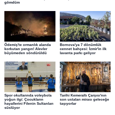
gömdüm
Ödemiş'te ormanlık alanda
Bornova'ya 7 dönümlük
korkutan yangın! Alevler
cennet bahçesi: İzmir'in ilk
büyümeden söndürüldü
lavanta parkı geliyor
Spor okullarında voleybola
Tarihi Kemeraltı Çarşısı'nın
yoğun ilgi: Çocukların
son ustaları mirası geleceğe
hayallerini Filenin Sultanları
taşıyorlar
süslüyor