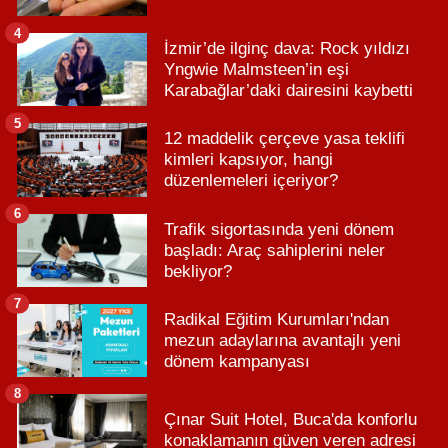
4
İzmir’de ilginç dava: Rock yıldızı
Yngwie Malmsteen’in eşi
Karabağlar’daki dairesini kaybetti
5
12 maddelik çerçeve yasa teklifi
kimleri kapsıyor, hangi
düzenlemeleri içeriyor?
6
Trafik sigortasında yeni dönem
başladı: Araç sahiplerini neler
bekliyor?
7
Radikal Eğitim Kurumları'ndan
mezun adaylarına avantajlı yeni
dönem kampanyası
8
Çınar Suit Hotel, Buca'da konforlu
konaklamanın güven veren adresi