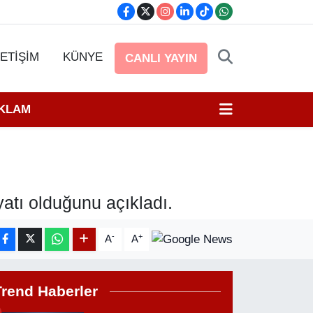
LETİŞİM
KÜNYE
CANLI YAYIN
EKLAM
atı olduğunu açıkladı.
-
+
A
A
Trend Haberler