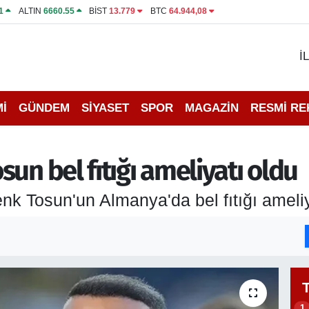
1
ALTIN
6660.55
BİST
13.779
BTC
64.944,08
İ
İ
GÜNDEM
SİYASET
SPOR
MAGAZİN
RESMİ R
un bel fıtığı ameliyatı oldu
k Tosun'un Almanya'da bel fıtığı ameliy
1