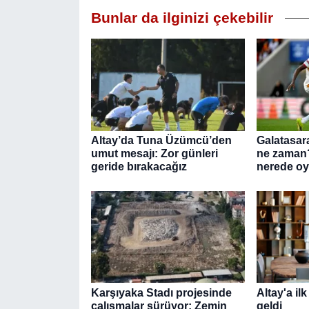
Bunlar da ilginizi çekebilir
Altay’da Tuna Üzümcü’den
Galatasara
umut mesajı: Zor günleri
ne zaman?
geride bırakacağız
nerede o
Karşıyaka Stadı projesinde
Altay'a il
çalışmalar sürüyor: Zemin
geldi