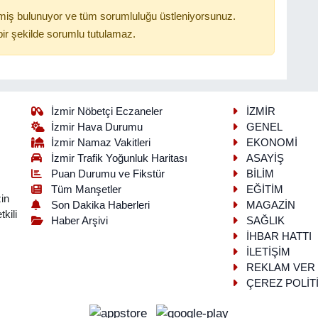
miş bulunuyor ve tüm sorumluluğu üstleniyorsunuz.
ir şekilde sorumlu tutulamaz.
İzmir Nöbetçi Eczaneler
İZMİR
İzmir Hava Durumu
GENEL
İzmir Namaz Vakitleri
EKONOMİ
İzmir Trafik Yoğunluk Haritası
ASAYİŞ
Puan Durumu ve Fikstür
BİLİM
Tüm Manşetler
EĞİTİM
in
Son Dakika Haberleri
MAGAZİN
kili
Haber Arşivi
SAĞLIK
İHBAR HATTI
İLETİŞİM
REKLAM VER
ÇEREZ POLİT