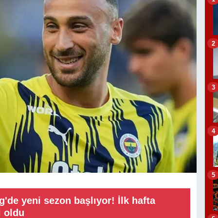
2
3
4
5
g'de yeni sezon başlıyor! İlk hafta
i oldu