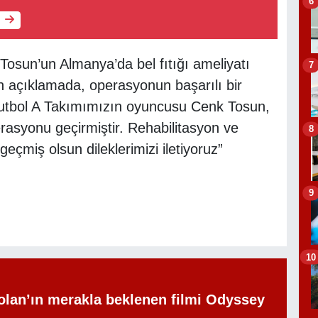
6
osun’un Almanya’da bel fıtığı ameliyatı
7
an açıklamada, operasyonun başarılı bir
“Futbol A Takımımızın oyuncusu Cenk Tosun,
erasyonu geçirmiştir. Rehabilitasyon ve
8
geçmiş olsun dileklerimizi iletiyoruz”
9
10
olan’ın merakla beklenen filmi Odyssey