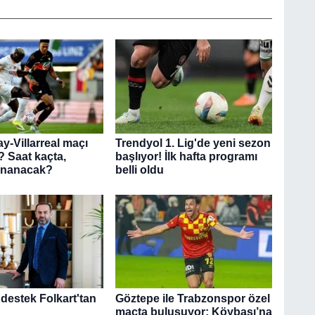
y-Villarreal maçı
Trendyol 1. Lig'de yeni sezon
 Saat kaçta,
başlıyor! İlk hafta programı
ynanacak?
belli oldu
k destek Folkart'tan
Göztepe ile Trabzonspor özel
maçta buluşuyor: Köybaşı’na