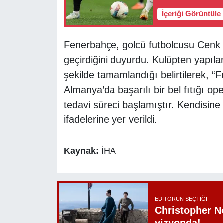
İçeriği Görüntüle
Fenerbahçe, golcü futbolcusu Cenk T
geçirdiğini duyurdu. Kulüpten yapıl
şekilde tamamlandığı belirtilerek, 
Almanya’da başarılı bir bel fıtığı op
tedavi süreci başlamıştır. Kendisine 
ifadelerine yer verildi.
Kaynak:
İHA
EDITÖRÜN SEÇTIĞI
Christopher N
vizyonda!