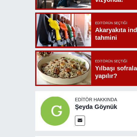
EDITÖRÜN SEÇTIĞI
Akaryakıta ind
tahmini
EDITÖRÜN SEÇTIĞI
Yılbaşı sofrala
yapılır?
EDITÖR HAKKINDA
Şeyda Göynük