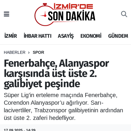
İZMİR
İzmir Nöbetçi Eczaneler
İZMİR
İHBAR HATTI
ASAYİŞ
EKONOMİ
GÜNDEM
İHBAR HATTI
İzmir Hava Durumu
DEPREM
İzmir Namaz Vakitleri
HABERLER
SPOR
Fenerbahçe, Alanyaspor
GENEL
İzmir Trafik Yoğunluk Haritası
karşısında üst üste 2.
galibiyet peşinde
EKONOMİ
Puan Durumu ve Fikstür
Süper Lig’in erteleme maçında Fenerbahçe,
SİYASET
Tüm Manşetler
Corendon Alanyaspor’u ağırlıyor. Sarı-
lacivertliler, Trabzonspor galibiyetinin ardından
SPOR
Son Dakika Haberleri
üst üste 2. zaferi hedefliyor.
ASAYİŞ
Haber Arşivi
17.09.2025 - 14:29