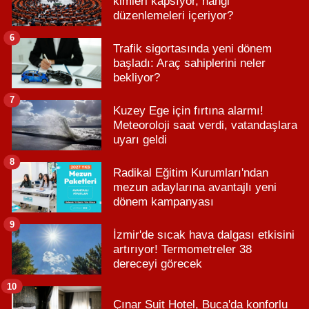
kimleri kapsıyor, hangi
düzenlemeleri içeriyor?
6
Trafik sigortasında yeni dönem
başladı: Araç sahiplerini neler
bekliyor?
7
Kuzey Ege için fırtına alarmı!
Meteoroloji saat verdi, vatandaşlara
uyarı geldi
8
Radikal Eğitim Kurumları'ndan
mezun adaylarına avantajlı yeni
dönem kampanyası
9
İzmir'de sıcak hava dalgası etkisini
artırıyor! Termometreler 38
dereceyi görecek
10
Çınar Suit Hotel, Buca'da konforlu