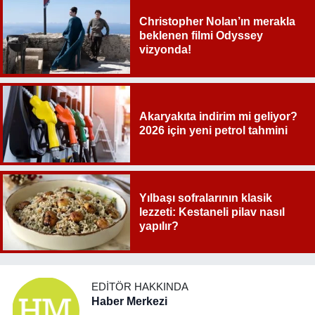
Christopher Nolan’ın merakla
beklenen filmi Odyssey
vizyonda!
Akaryakıta indirim mi geliyor?
2026 için yeni petrol tahmini
Yılbaşı sofralarının klasik
lezzeti: Kestaneli pilav nasıl
yapılır?
EDITÖR HAKKINDA
Haber Merkezi