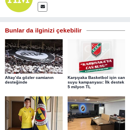
Bunlar da ilginizi çekebilir
Altay’da gözler camianın
Karşıyaka Basketbol için can
desteğinde
suyu kampanyası: İlk destek
5 milyon TL