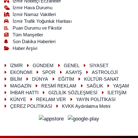
İzmir Nöbetçi Eczaneler
İzmir Hava Durumu
İzmir Namaz Vakitleri
İzmir Trafik Yoğunluk Haritası
Puan Durumu ve Fikstür
Tüm Manşetler
Son Dakika Haberleri
Haber Arşivi
İZMİR
GÜNDEM
GENEL
SİYASET
EKONOMİ
SPOR
ASAYİŞ
ASTROLOJİ
BİLİM
DÜNYA
EĞİTİM
KÜLTÜR-SANAT
MAGAZİN
RESMİ REKLAM
SAĞLIK
YAŞAM
İHBAR HATTI
GİZLİLİK SÖZLEŞMESİ
İLETİŞİM
KÜNYE
REKLAM VER
YAYIN POLİTİKASI
ÇEREZ POLİTİKASI
KVKK Aydınlatma Metni