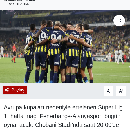
YAYINLANMA
RESMİ REKLAM
Paylaş
-
+
A
A
Avrupa kupaları nedeniyle ertelenen Süper Lig
1. hafta maçı Fenerbahçe-Alanyaspor, bugün
oynanacak. Chobani Stadı’nda saat 20.00’de