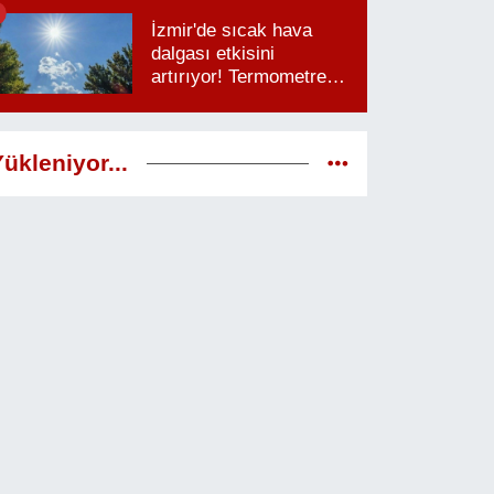
saatlere dikkat
İzmir'de sıcak hava
dalgası etkisini
artırıyor! Termometreler
38 dereceyi görecek
ükleniyor...