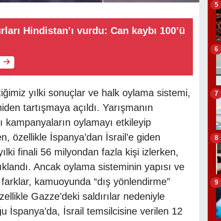
5
arı Hindistan’ı vurdu: Can kaybı 100’ü
6
ğimiz yılki sonuçlar ve halk oylama sistemi,
7
eniden tartışmaya açıldı. Yarışmanın
lı kampanyaların oylamayı etkileyip
, özellikle İspanya’dan İsrail’e giden
8
ki finali 56 milyondan fazla kişi izlerken,
çıklandı. Ancak oylama sisteminin yapısı ve
i farklar, kamuoyunda “dış yönlendirme”
9
zellikle Gazze’deki saldırılar nedeniyle
ğu İspanya’da, İsrail temsilcisine verilen 12