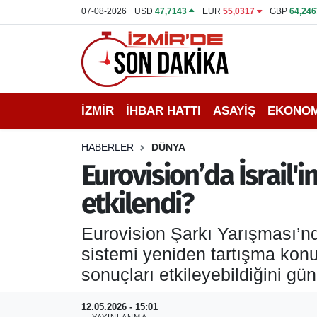
07-08-2026
USD
47,7143
EUR
55,0317
GBP
64,246
İZMİR
İzmir Nöbetçi Eczaneler
İHBAR HATTI
İzmir Hava Durumu
İZMİR
İHBAR HATTI
ASAYİŞ
EKONOM
DEPREM
İzmir Namaz Vakitleri
HABERLER
DÜNYA
GENEL
İzmir Trafik Yoğunluk Haritası
Eurovision’da İsrail'i
etkilendi?
EKONOMİ
Puan Durumu ve Fikstür
Eurovision Şarkı Yarışması’nd
SİYASET
Tüm Manşetler
sistemi yeniden tartışma konu
SPOR
Son Dakika Haberleri
sonuçları etkileyebildiğini gü
ASAYİŞ
Haber Arşivi
12.05.2026 - 15:01
YAYINLANMA