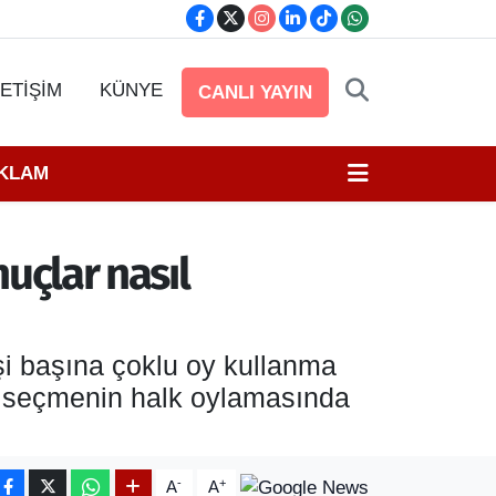
LETİŞİM
KÜNYE
CANLI YAYIN
EKLAM
nuçlar nasıl
şi başına çoklu oy kullanma
ze seçmenin halk oylamasında
-
+
A
A