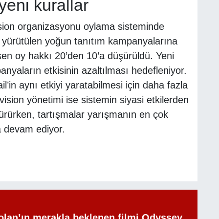
yeni kurallar
ision organizasyonu oylama sisteminde
rca yürütülen yoğun tanıtım kampanyalarına
düşen oy hakkı 20’den 10’a düşürüldü. Yeni
nyaların etkisinin azaltılması hedefleniyor.
’in aynı etkiyi yaratabilmesi için daha fazla
ion yönetimi ise sistemin siyasi etkilerden
rürken, tartışmalar yarışmanın en çok
a devam ediyor.
olan’ın merakla beklenen filmi Odyssey