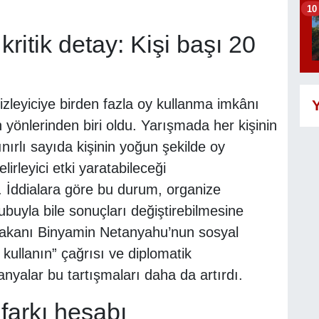
10
ritik detay: Kişi başı 20
zleyiciye birden fazla oy kullanma imkânı
Y
 yönlerinden biri oldu. Yarışmada her kişinin
nırlı sayıda kişinin yoğun şekilde oy
irleyici etki yaratabileceği
. İddialara göre bu durum, organize
uyla bile sonuçları değiştirebilmesine
aşbakanı Binyamin Netanyahu’nun sosyal
kullanın” çağrısı ve diplomatik
panyalar bu tartışmaları daha da artırdı.
farkı hesabı