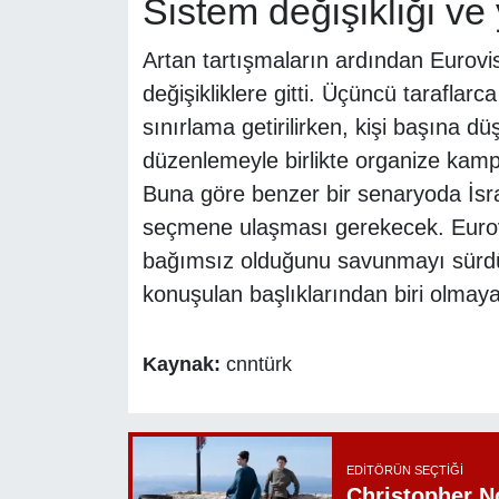
Sistem değişikliği ve 
Artan tartışmaların ardından Eurov
değişikliklere gitti. Üçüncü tarafla
sınırlama getirilirken, kişi başına 
düzenlemeyle birlikte organize kampa
Buna göre benzer bir senaryoda İsrail
seçmene ulaşması gerekecek. Eurovis
bağımsız olduğunu savunmayı sürdü
konuşulan başlıklarından biri olmay
Kaynak:
cnntürk
EDITÖRÜN SEÇTIĞI
Christopher N