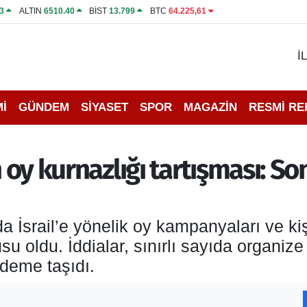
3
ALTIN
6510.40
BİST
13.799
BTC
64.225,61
İ
İ
GÜNDEM
SİYASET
SPOR
MAGAZİN
RESMİ R
n oy kurnazlığı tartışması: So
a İsrail’e yönelik oy kampanyaları ve ki
su oldu. İddialar, sınırlı sayıda organi
ndeme taşıdı.