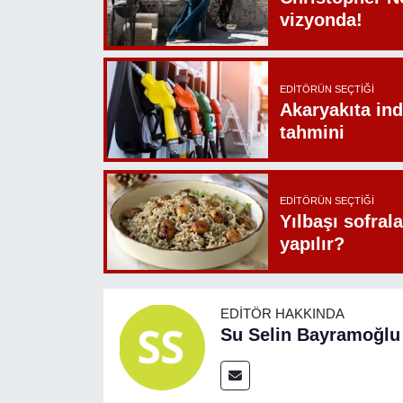
vizyonda!
EDITÖRÜN SEÇTIĞI
Akaryakıta ind
tahmini
EDITÖRÜN SEÇTIĞI
Yılbaşı sofrala
yapılır?
EDITÖR HAKKINDA
Su Selin Bayramoğlu