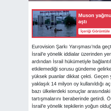
Muson yağmurl
aştı
İçeriği Görüntüle
Eurovision Şarkı Yarışması’nda geçti
İsrail’e yönelik iddialar üzerinden y
ardından İsrail hükümetiyle bağlantı
etkilemediği sorusu gündeme gelirken
yüksek puanlar dikkat çekti. Geçen yıl
yaklaşık 14 milyon oy kullanıldığı a
bazı ülkelerdeki sonuçlar arasındak
tartışmalarını beraberinde getirdi. Ö
İsrail’e yönelik tepkilerin yoğun oldu