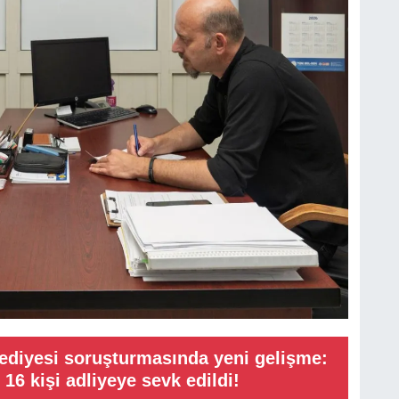
ediyesi soruşturmasında yeni gelişme:
 16 kişi adliyeye sevk edildi!