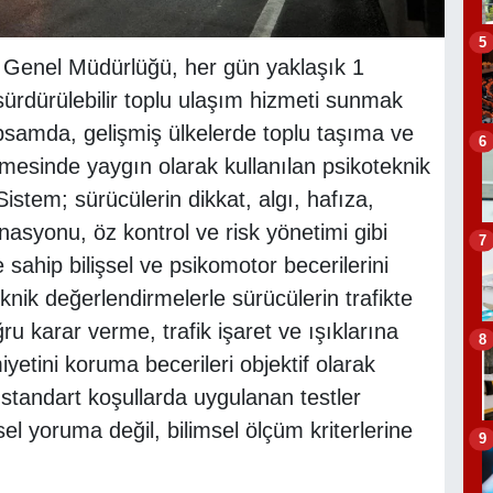
5
 Genel Müdürlüğü, her gün yaklaşık 1
sürdürülebilir toplu ulaşım hizmeti sunmak
apsamda, gelişmiş ülkelerde toplu taşıma ve
6
ilmesinde yaygın olarak kullanılan psikoteknik
istem; sürücülerin dikkat, algı, hafıza,
asyonu, öz kontrol ve risk yönetimi gibi
7
sahip bilişsel ve psikomotor becerilerini
knik değerlendirmelerle sürücülerin trafikte
u karar verme, trafik işaret ve ışıklarına
8
etini koruma becerileri objektif olarak
e standart koşullarda uygulanan testler
el yoruma değil, bilimsel ölçüm kriterlerine
9