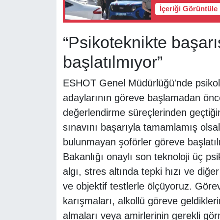
İçeriği Görüntüle
“Psikoteknikte başarı
başlatılmıyor”
ESHOT Genel Müdürlüğü'nde psikolo
adaylarının göreve başlamadan önce 
değerlendirme süreçlerinden geçtiğini
sınavını başarıyla tamamlamış olsala
bulunmayan şoförler göreve başlatı
Bakanlığı onaylı son teknoloji üç psi
algı, stres altında tepki hızı ve diğer
ve objektif testlerle ölçüyoruz. Göre
karışmaları, alkollü göreve geldikler
almaları veya amirlerinin gerekli gö