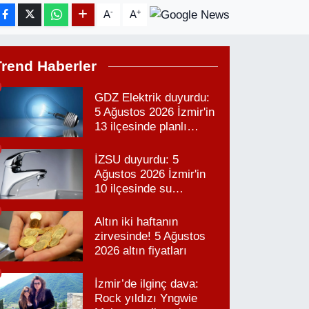
-
+
A
A
Trend Haberler
GDZ Elektrik duyurdu:
5 Ağustos 2026 İzmir'in
13 ilçesinde planlı
elektrik kesintisi!
İZSU duyurdu: 5
Ağustos 2026 İzmir'in
10 ilçesinde su
kesintisi!
Altın iki haftanın
zirvesinde! 5 Ağustos
2026 altın fiyatları
İzmir’de ilginç dava:
Rock yıldızı Yngwie