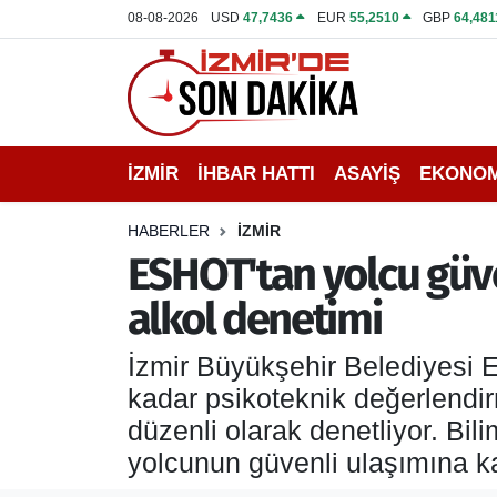
08-08-2026
USD
47,7436
EUR
55,2510
GBP
64,481
İZMİR
İzmir Nöbetçi Eczaneler
İHBAR HATTI
İzmir Hava Durumu
İZMİR
İHBAR HATTI
ASAYİŞ
EKONOM
DEPREM
İzmir Namaz Vakitleri
HABERLER
İZMİR
GENEL
İzmir Trafik Yoğunluk Haritası
ESHOT'tan yolcu güven
alkol denetimi
EKONOMİ
Puan Durumu ve Fikstür
İzmir Büyükşehir Belediyesi 
SİYASET
Tüm Manşetler
kadar psikoteknik değerlendirm
SPOR
Son Dakika Haberleri
düzenli olarak denetliyor. Bil
yolcunun güvenli ulaşımına ka
ASAYİŞ
Haber Arşivi