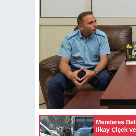
Menderes Bel
İlkay Çiçek ve