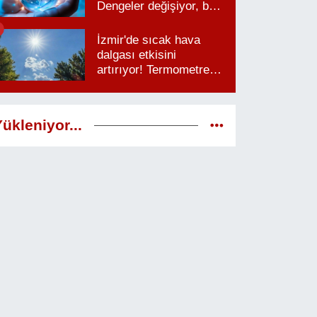
Dengeler değişiyor, bu
saatlere dikkat
İzmir'de sıcak hava
dalgası etkisini
artırıyor! Termometreler
38 dereceyi görecek
ükleniyor...