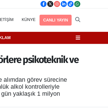
LETİŞİM
KÜNYE
CANLI YAYIN
EKLAM
örlere psikoteknik ve
e alımdan görev sürecine
ük alkol kontrolleriyle
r gün yaklaşık 1 milyon