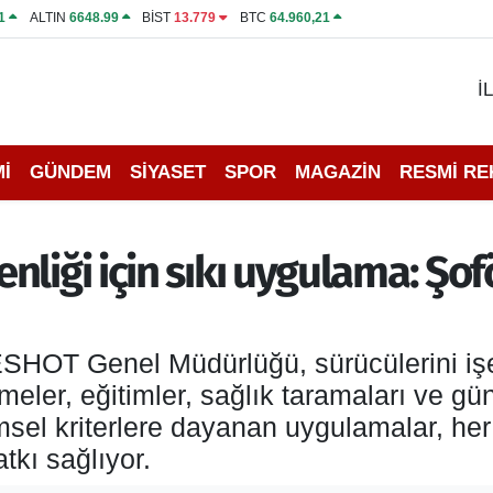
1
ALTIN
6648.99
BİST
13.779
BTC
64.960,21
İ
İ
GÜNDEM
SİYASET
SPOR
MAGAZİN
RESMİ R
liği için sıkı uygulama: Şof
ESHOT Genel Müdürlüğü, sürücülerini iş
eler, eğitimler, sağlık taramaları ve günl
imsel kriterlere dayanan uygulamalar, he
tkı sağlıyor.