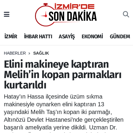
İZMİR
İzmir Nöbetçi Eczaneler
İZMİR
İHBAR HATTI
ASAYİŞ
EKONOMİ
GÜNDEM
İHBAR HATTI
İzmir Hava Durumu
DEPREM
İzmir Namaz Vakitleri
HABERLER
SAĞLIK
Elini makineye kaptıran
GENEL
İzmir Trafik Yoğunluk Haritası
Melih’in kopan parmakları
kurtarıldı
EKONOMİ
Puan Durumu ve Fikstür
Hatay’ın Hassa ilçesinde üzüm sıkma
SİYASET
Tüm Manşetler
makinesiyle oynarken elini kaptıran 13
yaşındaki Melih Taş’ın kopan iki parmağı,
SPOR
Son Dakika Haberleri
Altınözü Devlet Hastanesi’nde gerçekleştirilen
başarılı ameliyatla yerine dikildi. Uzman Dr.
ASAYİŞ
Haber Arşivi