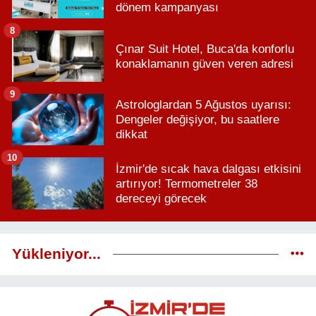
dönem kampanyası
8
Çınar Suit Hotel, Buca'da konforlu
konaklamanın güven veren adresi
9
Astrologlardan 5 Ağustos uyarısı:
Dengeler değişiyor, bu saatlere
dikkat
10
İzmir'de sıcak hava dalgası etkisini
artırıyor! Termometreler 38
dereceyi görecek
Yükleniyor...