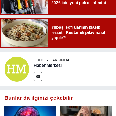
2026 için yeni petrol tahmini
Yılbaşı sofralarının klasik
lezzeti: Kestaneli pilav nasıl
yapılır?
EDITÖR HAKKINDA
Haber Merkezi
Bunlar da ilginizi çekebilir