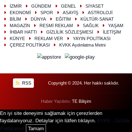
İZMİR
GÜNDEM
GENEL
SİYASET
EKONOMİ
SPOR
ASAYİŞ
ASTROLOJİ
BİLİM
DÜNYA
EĞİTİM
KÜLTÜR-SANAT
MAGAZİN
RESMİ REKLAM
SAĞLIK
YAŞAM
İHBAR HATTI
GİZLİLİK SÖZLEŞMESİ
İLETİŞİM
KÜNYE
REKLAM VER
YAYIN POLİTİKASI
ÇEREZ POLİTİKASI
KVKK Aydınlatma Metni
RSS
Copyright © 2024. Her hakkı saklıdır.
Haber Yazılımı:
TE Bilişim
En iyi site deneyimi sağlamak için çerezlerden
faydalanıyoruz. Detaylar için lütfen tıklayın.
KVKK - Gizlilik
Politikamız
Tamam