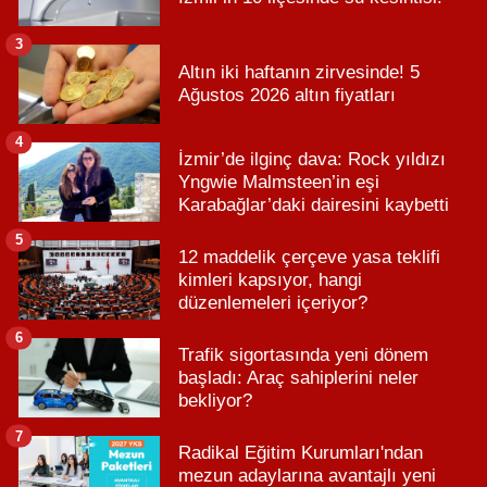
3
Altın iki haftanın zirvesinde! 5
Ağustos 2026 altın fiyatları
4
İzmir’de ilginç dava: Rock yıldızı
Yngwie Malmsteen’in eşi
Karabağlar’daki dairesini kaybetti
5
12 maddelik çerçeve yasa teklifi
kimleri kapsıyor, hangi
düzenlemeleri içeriyor?
6
Trafik sigortasında yeni dönem
başladı: Araç sahiplerini neler
bekliyor?
7
Radikal Eğitim Kurumları'ndan
mezun adaylarına avantajlı yeni