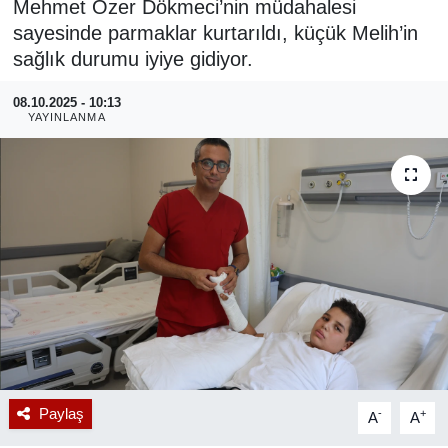
Mehmet Özer Dökmeci’nin müdahalesi
sayesinde parmaklar kurtarıldı, küçük Melih’in
RESMİ REKLAM
sağlık durumu iyiye gidiyor.
08.10.2025 - 10:13
YAYINLANMA
Paylaş
-
+
A
A