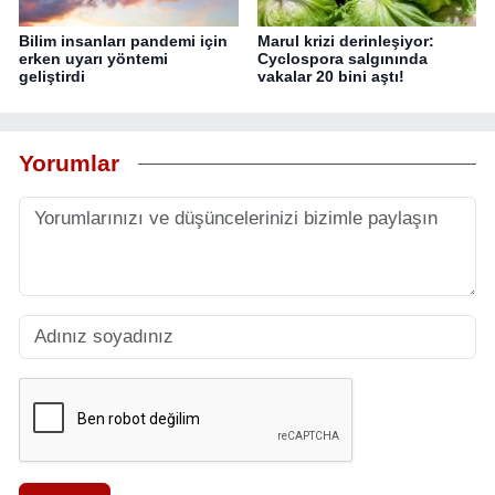
Bilim insanları pandemi için
Marul krizi derinleşiyor:
erken uyarı yöntemi
Cyclospora salgınında
geliştirdi
vakalar 20 bini aştı!
Yorumlar