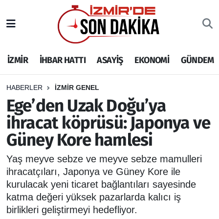
İZMİR
İzmir Nöbetçi Eczaneler
İZMİR
İHBAR HATTI
ASAYİŞ
EKONOMİ
GÜNDEM
İHBAR HATTI
İzmir Hava Durumu
DEPREM
İzmir Namaz Vakitleri
HABERLER
İZMİR GENEL
Ege’den Uzak Doğu’ya
GENEL
İzmir Trafik Yoğunluk Haritası
ihracat köprüsü: Japonya ve
Güney Kore hamlesi
EKONOMİ
Puan Durumu ve Fikstür
Yaş meyve sebze ve meyve sebze mamulleri
SİYASET
Tüm Manşetler
ihracatçıları, Japonya ve Güney Kore ile
kurulacak yeni ticaret bağlantıları sayesinde
SPOR
Son Dakika Haberleri
katma değeri yüksek pazarlarda kalıcı iş
birlikleri geliştirmeyi hedefliyor.
ASAYİŞ
Haber Arşivi