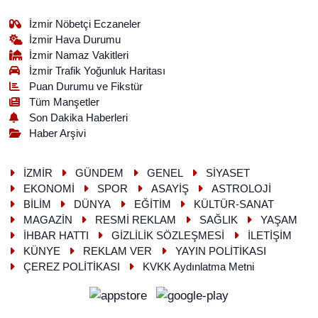
İzmir Nöbetçi Eczaneler
İzmir Hava Durumu
İzmir Namaz Vakitleri
İzmir Trafik Yoğunluk Haritası
Puan Durumu ve Fikstür
Tüm Manşetler
Son Dakika Haberleri
Haber Arşivi
İZMİR
GÜNDEM
GENEL
SİYASET
EKONOMİ
SPOR
ASAYİŞ
ASTROLOJİ
BİLİM
DÜNYA
EĞİTİM
KÜLTÜR-SANAT
MAGAZİN
RESMİ REKLAM
SAĞLIK
YAŞAM
İHBAR HATTI
GİZLİLİK SÖZLEŞMESİ
İLETİŞİM
KÜNYE
REKLAM VER
YAYIN POLİTİKASI
ÇEREZ POLİTİKASI
KVKK Aydınlatma Metni