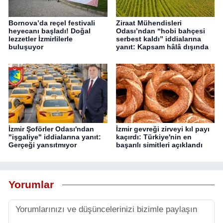
Bornova’da reçel festivali
Ziraat Mühendisleri
heyecanı başladı! Doğal
Odası’ndan “hobi bahçesi
lezzetler İzmirlilerle
serbest kaldı” iddialarına
buluşuyor
yanıt: Kapsam hâlâ dışında
İzmir Şoförler Odası'ndan
İzmir gevreği zirveyi kıl payı
"işgaliye" iddialarına yanıt:
kaçırdı: Türkiye'nin en
Gerçeği yansıtmıyor
başarılı simitleri açıklandı
Yorumlar