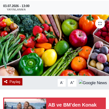
03.07.2026 - 13:00
RESMİ REKLAM
YAYINLANMA
Paylaş
-
+
A
A
AB ve BM'den Konak