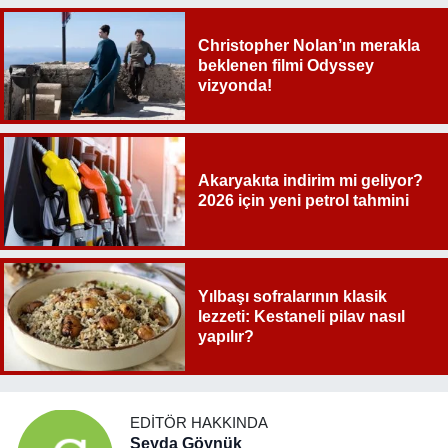
Christopher Nolan’ın merakla
beklenen filmi Odyssey
vizyonda!
Akaryakıta indirim mi geliyor?
2026 için yeni petrol tahmini
Yılbaşı sofralarının klasik
lezzeti: Kestaneli pilav nasıl
yapılır?
EDITÖR HAKKINDA
Şeyda Göynük