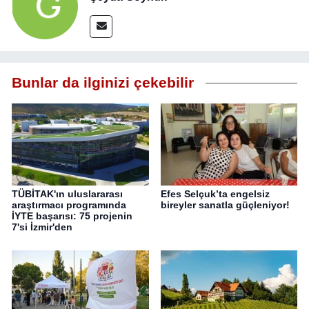
Bunlar da ilginizi çekebilir
TÜBİTAK'ın uluslararası
Efes Selçuk’ta engelsiz
araştırmacı programında
bireyler sanatla güçleniyor!
İYTE başarısı: 75 projenin
7'si İzmir'den