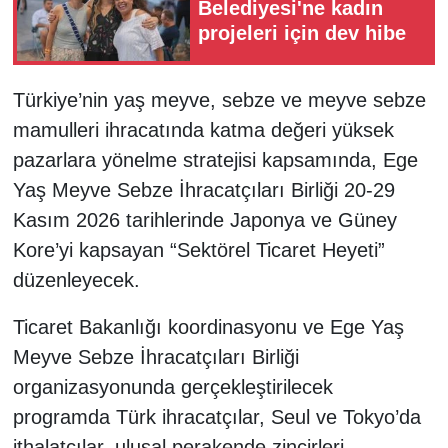
Belediyesi'ne kadın
projeleri için dev hibe
Türkiye’nin yaş meyve, sebze ve meyve sebze
mamulleri ihracatında katma değeri yüksek
pazarlara yönelme stratejisi kapsamında, Ege
Yaş Meyve Sebze İhracatçıları Birliği 20-29
Kasım 2026 tarihlerinde Japonya ve Güney
Kore’yi kapsayan “Sektörel Ticaret Heyeti”
düzenleyecek.
Ticaret Bakanlığı koordinasyonu ve Ege Yaş
Meyve Sebze İhracatçıları Birliği
organizasyonunda gerçekleştirilecek
programda Türk ihracatçılar, Seul ve Tokyo’da
ithalatçılar, ulusal perakende zincirleri,