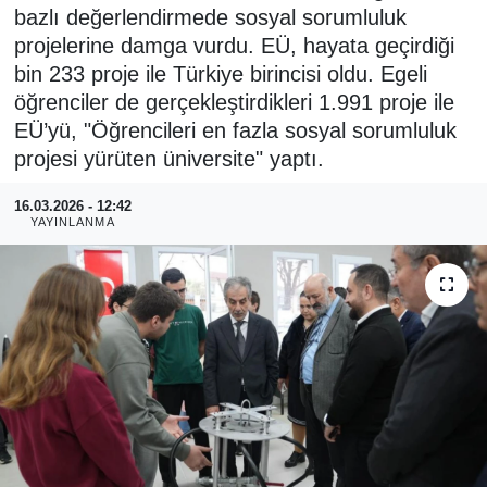
bazlı değerlendirmede sosyal sorumluluk
RESMİ REKLAM
projelerine damga vurdu. EÜ, hayata geçirdiği
bin 233 proje ile Türkiye birincisi oldu. Egeli
öğrenciler de gerçekleştirdikleri 1.991 proje ile
EÜ’yü, "Öğrencileri en fazla sosyal sorumluluk
projesi yürüten üniversite" yaptı.
16.03.2026 - 12:42
YAYINLANMA