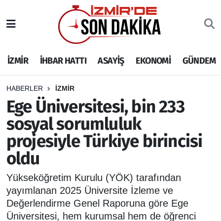
İZMİR
İzmir Nöbetçi Eczaneler
İZMİR
İHBAR HATTI
ASAYİŞ
EKONOMİ
GÜNDEM
İHBAR HATTI
İzmir Hava Durumu
DEPREM
İzmir Namaz Vakitleri
HABERLER
İZMİR
Ege Üniversitesi, bin 233
GENEL
İzmir Trafik Yoğunluk Haritası
sosyal sorumluluk
projesiyle Türkiye birincisi
EKONOMİ
Puan Durumu ve Fikstür
oldu
SİYASET
Tüm Manşetler
Yükseköğretim Kurulu (YÖK) tarafından
SPOR
Son Dakika Haberleri
yayımlanan 2025 Üniversite İzleme ve
Değerlendirme Genel Raporuna göre Ege
ASAYİŞ
Haber Arşivi
Üniversitesi, hem kurumsal hem de öğrenci