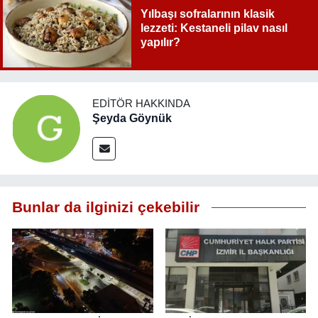
Yılbaşı sofralarının klasik
lezzeti: Kestaneli pilav nasıl
yapılır?
EDITÖR HAKKINDA
Şeyda Göynük
Bunlar da ilginizi çekebilir