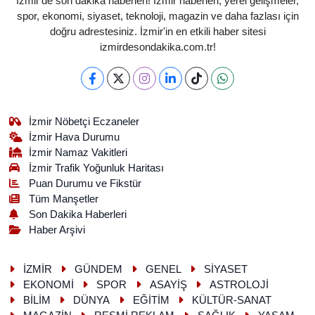
İzmir'de son dakika haberleri! İzmir haberleri, yerel gelişmeler,
spor, ekonomi, siyaset, teknoloji, magazin ve daha fazlası için
doğru adrestesiniz. İzmir'in en etkili haber sitesi
izmirdesondakika.com.tr!
İzmir Nöbetçi Eczaneler
İzmir Hava Durumu
İzmir Namaz Vakitleri
İzmir Trafik Yoğunluk Haritası
Puan Durumu ve Fikstür
Tüm Manşetler
Son Dakika Haberleri
Haber Arşivi
İZMİR
GÜNDEM
GENEL
SİYASET
EKONOMİ
SPOR
ASAYİŞ
ASTROLOJİ
BİLİM
DÜNYA
EĞİTİM
KÜLTÜR-SANAT