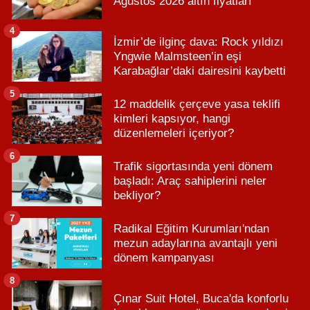
Ağustos 2026 altın fiyatları
4
İzmir’de ilginç dava: Rock yıldızı
Yngwie Malmsteen’in eşi
Karabağlar’daki dairesini kaybetti
5
12 maddelik çerçeve yasa teklifi
kimleri kapsıyor, hangi
düzenlemeleri içeriyor?
6
Trafik sigortasında yeni dönem
başladı: Araç sahiplerini neler
bekliyor?
7
Radikal Eğitim Kurumları'ndan
mezun adaylarına avantajlı yeni
dönem kampanyası
8
Çınar Suit Hotel, Buca'da konforlu