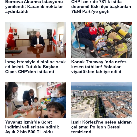
Bornova Aktarma İstasyonu
CHP İzmir’de 78’lik istifa
yenilendi: Karanlık noktalar
depremi! Eski ilçe başkanları
aydınlatıldı
YENİ Parti’ye geçti
İhraç istemiyle disipline sevk
Konak Tramvayı’nda nefes
edilmişti: Tutuklu Başkan
kesen tatbikat! Yolcular
Çiçek CHP’den istifa etti
viyadükten tahliye edildi
Yuvamız İzmir’de ücret
İzmir Körfezi’ne nefes aldıran
indirimi velileri sevindirdi:
çalışma: Poligon Deresi
Aylık 2 bin 500 TL oldu
temizlendi