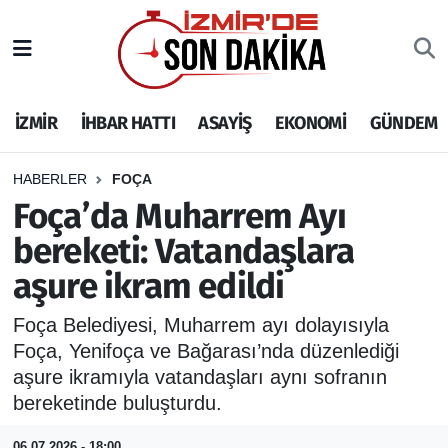
İZMİR
İzmir Nöbetçi Eczaneler
İZMİR
İHBAR HATTI
ASAYİŞ
EKONOMİ
GÜNDEM
İHBAR HATTI
İzmir Hava Durumu
DEPREM
İzmir Namaz Vakitleri
HABERLER
FOÇA
Foça’da Muharrem Ayı
GENEL
İzmir Trafik Yoğunluk Haritası
bereketi: Vatandaşlara
aşure ikram edildi
EKONOMİ
Puan Durumu ve Fikstür
Foça Belediyesi, Muharrem ayı dolayısıyla
SİYASET
Tüm Manşetler
Foça, Yenifoça ve Bağarası’nda düzenlediği
aşure ikramıyla vatandaşları aynı sofranın
SPOR
Son Dakika Haberleri
bereketinde buluşturdu.
ASAYİŞ
Haber Arşivi
06.07.2026 - 18:00