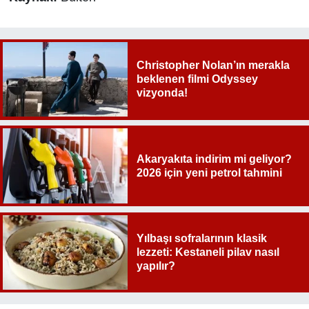
Christopher Nolan’ın merakla
beklenen filmi Odyssey
vizyonda!
Akaryakıta indirim mi geliyor?
2026 için yeni petrol tahmini
Yılbaşı sofralarının klasik
lezzeti: Kestaneli pilav nasıl
yapılır?