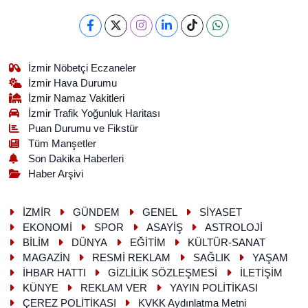
İzmir Nöbetçi Eczaneler
İzmir Hava Durumu
İzmir Namaz Vakitleri
İzmir Trafik Yoğunluk Haritası
Puan Durumu ve Fikstür
Tüm Manşetler
Son Dakika Haberleri
Haber Arşivi
İZMİR
GÜNDEM
GENEL
SİYASET
EKONOMİ
SPOR
ASAYİŞ
ASTROLOJİ
BİLİM
DÜNYA
EĞİTİM
KÜLTÜR-SANAT
MAGAZİN
RESMİ REKLAM
SAĞLIK
YAŞAM
İHBAR HATTI
GİZLİLİK SÖZLEŞMESİ
İLETİŞİM
KÜNYE
REKLAM VER
YAYIN POLİTİKASI
ÇEREZ POLİTİKASI
KVKK Aydınlatma Metni