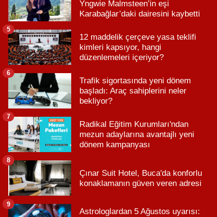
Yngwie Malmsteen’in eşi
Karabağlar’daki dairesini kaybetti
5
12 maddelik çerçeve yasa teklifi
kimleri kapsıyor, hangi
düzenlemeleri içeriyor?
6
Trafik sigortasında yeni dönem
başladı: Araç sahiplerini neler
bekliyor?
7
Radikal Eğitim Kurumları'ndan
mezun adaylarına avantajlı yeni
dönem kampanyası
8
Çınar Suit Hotel, Buca'da konforlu
konaklamanın güven veren adresi
9
Astrologlardan 5 Ağustos uyarısı: