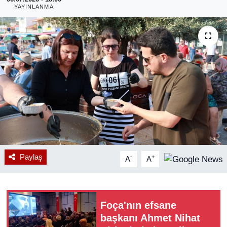
YAYINLANMA
RESMİ REKLAM
Paylaş
-
+
A
A
Foça'nın efsane
başkanı Ahmet Nihat