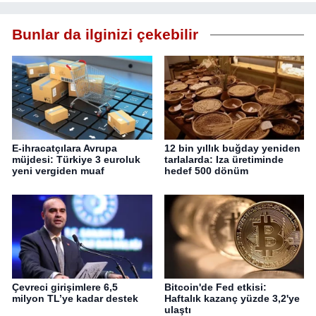
Bunlar da ilginizi çekebilir
E-ihracatçılara Avrupa
12 bin yıllık buğday yeniden
müjdesi: Türkiye 3 euroluk
tarlalarda: Iza üretiminde
yeni vergiden muaf
hedef 500 dönüm
Çevreci girişimlere 6,5
Bitcoin'de Fed etkisi:
milyon TL’ye kadar destek
Haftalık kazanç yüzde 3,2'ye
ulaştı