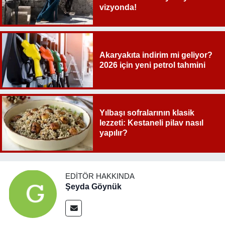
vizyonda!
Akaryakıta indirim mi geliyor?
2026 için yeni petrol tahmini
Yılbaşı sofralarının klasik
lezzeti: Kestaneli pilav nasıl
yapılır?
EDITÖR HAKKINDA
Şeyda Göynük