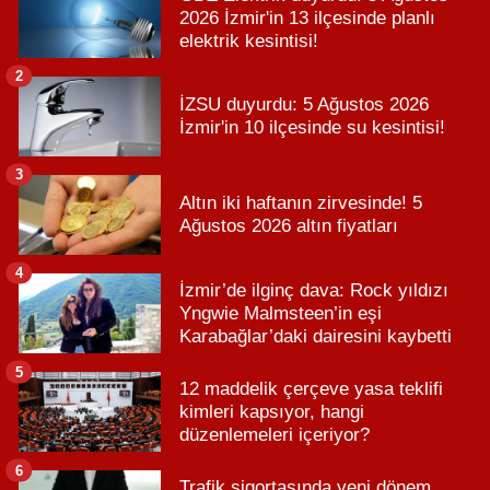
2026 İzmir'in 13 ilçesinde planlı
elektrik kesintisi!
2
İZSU duyurdu: 5 Ağustos 2026
İzmir'in 10 ilçesinde su kesintisi!
3
Altın iki haftanın zirvesinde! 5
Ağustos 2026 altın fiyatları
4
İzmir’de ilginç dava: Rock yıldızı
Yngwie Malmsteen’in eşi
Karabağlar’daki dairesini kaybetti
5
12 maddelik çerçeve yasa teklifi
kimleri kapsıyor, hangi
düzenlemeleri içeriyor?
6
Trafik sigortasında yeni dönem