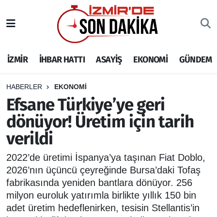
İZMİR
İzmir Nöbetçi Eczaneler
İZMİR
İHBAR HATTI
ASAYİŞ
EKONOMİ
GÜNDEM
İHBAR HATTI
İzmir Hava Durumu
DEPREM
İzmir Namaz Vakitleri
HABERLER
EKONOMİ
Efsane Türkiye’ye geri
GENEL
İzmir Trafik Yoğunluk Haritası
dönüyor! Üretim için tarih
verildi
EKONOMİ
Puan Durumu ve Fikstür
2022’de üretimi İspanya’ya taşınan Fiat Doblo,
SİYASET
Tüm Manşetler
2026’nın üçüncü çeyreğinde Bursa’daki Tofaş
fabrikasında yeniden bantlara dönüyor. 256
SPOR
Son Dakika Haberleri
milyon euroluk yatırımla birlikte yıllık 150 bin
adet üretim hedeflenirken, tesisin Stellantis’in
ASAYİŞ
Haber Arşivi