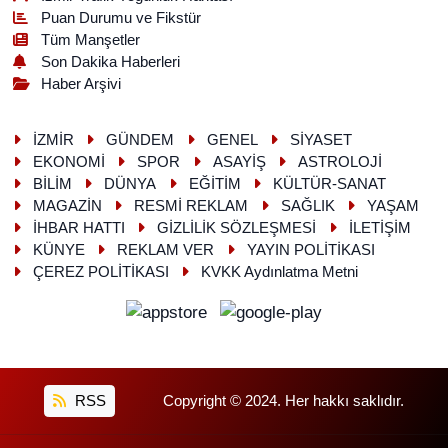
Puan Durumu ve Fikstür
Tüm Manşetler
Son Dakika Haberleri
Haber Arşivi
İZMİR
GÜNDEM
GENEL
SİYASET
EKONOMİ
SPOR
ASAYİŞ
ASTROLOJİ
BİLİM
DÜNYA
EĞİTİM
KÜLTÜR-SANAT
MAGAZİN
RESMİ REKLAM
SAĞLIK
YAŞAM
İHBAR HATTI
GİZLİLİK SÖZLEŞMESİ
İLETİŞİM
KÜNYE
REKLAM VER
YAYIN POLİTİKASI
ÇEREZ POLİTİKASI
KVKK Aydınlatma Metni
RSS
Copyright © 2024. Her hakkı saklıdır.