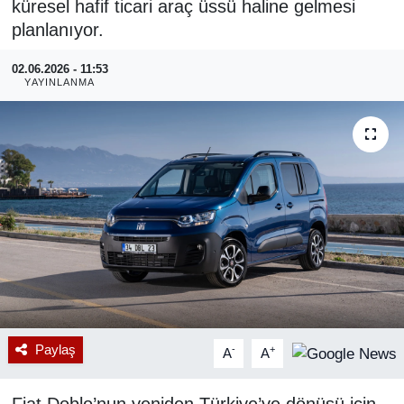
küresel hafif ticari araç üssü haline gelmesi
planlanıyor.
RESMİ REKLAM
02.06.2026 - 11:53
YAYINLANMA
Paylaş
-
+
A
A
Fiat Doblo’nun yeniden Türkiye’ye dönüşü için