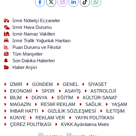
İzmir Nöbetçi Eczaneler
İzmir Hava Durumu
İzmir Namaz Vakitleri
İzmir Trafik Yoğunluk Haritası
Puan Durumu ve Fikstür
Tüm Manşetler
Son Dakika Haberleri
Haber Arşivi
İZMİR
GÜNDEM
GENEL
SİYASET
EKONOMİ
SPOR
ASAYİŞ
ASTROLOJİ
BİLİM
DÜNYA
EĞİTİM
KÜLTÜR-SANAT
MAGAZİN
RESMİ REKLAM
SAĞLIK
YAŞAM
İHBAR HATTI
GİZLİLİK SÖZLEŞMESİ
İLETİŞİM
KÜNYE
REKLAM VER
YAYIN POLİTİKASI
ÇEREZ POLİTİKASI
KVKK Aydınlatma Metni