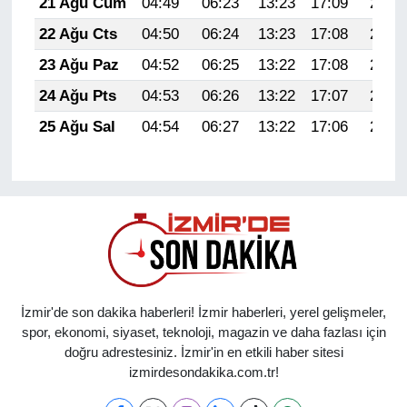
21 Ağu Cum
04:49
06:23
13:23
17:09
20:12
22 Ağu Cts
04:50
06:24
13:23
17:08
20:11
23 Ağu Paz
04:52
06:25
13:22
17:08
20:09
24 Ağu Pts
04:53
06:26
13:22
17:07
20:08
25 Ağu Sal
04:54
06:27
13:22
17:06
20:06
İzmir'de son dakika haberleri! İzmir haberleri, yerel gelişmeler,
spor, ekonomi, siyaset, teknoloji, magazin ve daha fazlası için
doğru adrestesiniz. İzmir'in en etkili haber sitesi
izmirdesondakika.com.tr!