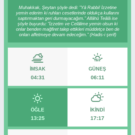
Muhakkak, Şeytan şöyle dedi: "Yâ Rabbi! İzzetine
RESMİ REKLAM
yemin ederim ki ruhları cesetlerinde oldukça kullarını
saptırmaktan geri durmayacağım." Allâhü Teâlâ ise
şöyle buyurdu: "İzzetim ve Celâlime yemin olsun ki
onlar benden mağfiret talep ettikleri müddetçe ben de
onları affetmeye devam edeceğim." (Hadis-i şerif)
İMSAK
GÜNEŞ
04:31
06:11
ÖĞLE
İKINDI
13:25
17:17