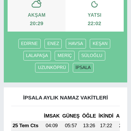
AKŞAM
YATSI
20:29
22:02
EDİRNE
ENEZ
HAVSA
KEŞAN
LALAPAŞA
MERİÇ
SÜLOĞLU
UZUNKÖPRÜ
İPSALA
İPSALA AYLIK NAMAZ VAKITLERI
İMSAK
GÜNEŞ
ÖĞLE
İKINDI
AKŞA
25 Tem Cts
04:09
05:57
13:26
17:22
20:45