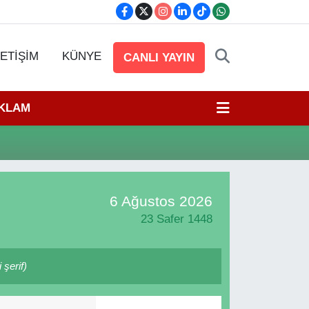
LETİŞİM
KÜNYE
CANLI YAYIN
EKLAM
6 Ağustos 2026
23 Safer 1448
şerif)