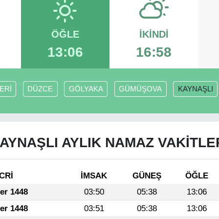
ÖĞLE
İKINDI
13:06
16:58
ERİ
DÜZCE
GÖLYAKA
GÜMÜŞOVA
KAYNAŞLI
AYNAŞLI AYLIK NAMAZ VAKITLE
CRİ
İMSAK
GÜNEŞ
ÖĞLE
fer 1448
03:50
05:38
13:06
fer 1448
03:51
05:38
13:06