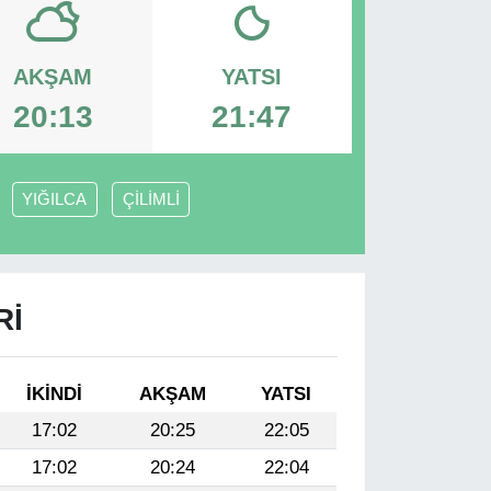
AKŞAM
YATSI
20:13
21:47
YIĞILCA
ÇİLİMLİ
RI
İKINDI
AKŞAM
YATSI
17:02
20:25
22:05
17:02
20:24
22:04