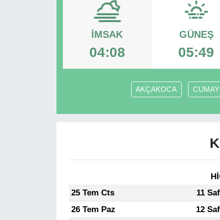
RESMİ REKLAM
İMSAK
GÜNEŞ
04:08
05:49
AKÇAKOCA
CUMAY
K
Hİ
25 Tem Cts
11 Sa
26 Tem Paz
12 Sa