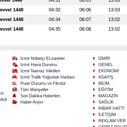
evvel 1448
04:31
06:05
13:03
levvel 1448
04:32
06:06
13:03
levvel 1448
04:34
06:07
13:02
levvel 1448
04:35
06:08
13:02
İzmir Nöbetçi Eczaneler
İZMİR
İzmir Hava Durumu
GENEL
İzmir Namaz Vakitleri
EKONOMİ
İzmir Trafik Yoğunluk Haritası
ASAYİŞ
Puan Durumu ve Fikstür
BİLİM
Tüm Manşetler
EĞİTİM
in
Son Dakika Haberleri
MAGAZİN
kili
Haber Arşivi
SAĞLIK
İHBAR HATTI
İLETİŞİM
REKLAM VER