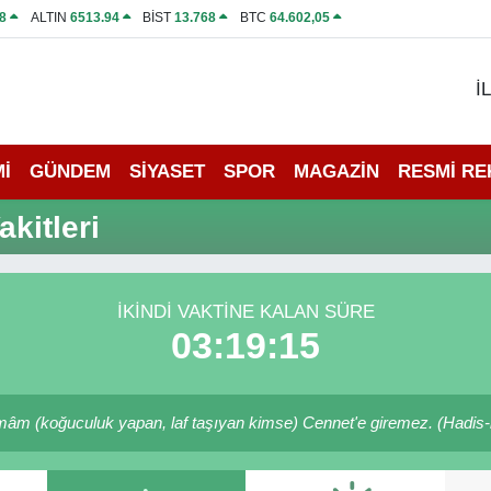
8
ALTIN
6513.94
BİST
13.768
BTC
64.602,05
İ
İ
GÜNDEM
SİYASET
SPOR
MAGAZİN
RESMİ R
kitleri
İKINDI VAKTINE KALAN SÜRE
03:19:15
m (koğuculuk yapan, laf taşıyan kimse) Cennet'e giremez. (Hadis-i 