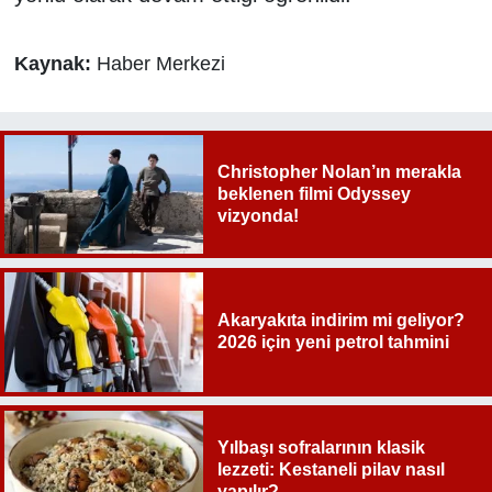
Kaynak:
Haber Merkezi
Christopher Nolan’ın merakla
beklenen filmi Odyssey
vizyonda!
Akaryakıta indirim mi geliyor?
2026 için yeni petrol tahmini
Yılbaşı sofralarının klasik
lezzeti: Kestaneli pilav nasıl
yapılır?