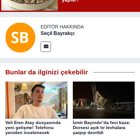
EDITÖR HAKKINDA
Seçil Bayrakçı
Bunlar da ilginizi çekebilir
Veli Eren Atay dosyasında
İzmir Bayındır’da feci kaza:
yeni gelişme! Telefonu
Dorsesi açık tır levhalara
yeniden incelenecek
çarpıp devrildi