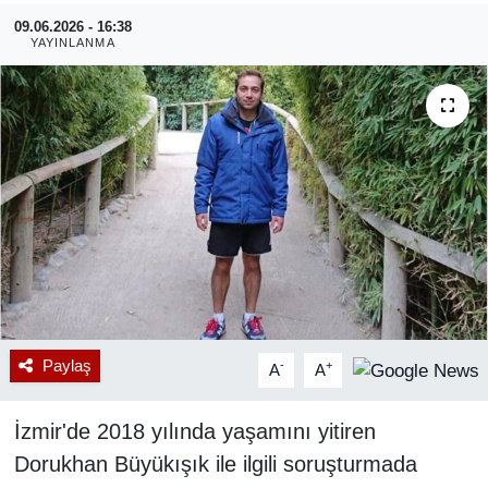
09.06.2026 - 16:38
RESMİ REKLAM
YAYINLANMA
Paylaş
-
+
A
A
İzmir'de 2018 yılında yaşamını yitiren
Dorukhan Büyükışık ile ilgili soruşturmada