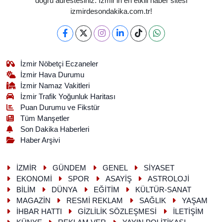
doğru adrestesiniz. İzmir'in en etkili haber sitesi
izmirdesondakika.com.tr!
İzmir Nöbetçi Eczaneler
İzmir Hava Durumu
İzmir Namaz Vakitleri
İzmir Trafik Yoğunluk Haritası
Puan Durumu ve Fikstür
Tüm Manşetler
Son Dakika Haberleri
Haber Arşivi
İZMİR
GÜNDEM
GENEL
SİYASET
EKONOMİ
SPOR
ASAYİŞ
ASTROLOJİ
BİLİM
DÜNYA
EĞİTİM
KÜLTÜR-SANAT
MAGAZİN
RESMİ REKLAM
SAĞLIK
YAŞAM
İHBAR HATTI
GİZLİLİK SÖZLEŞMESİ
İLETİŞİM