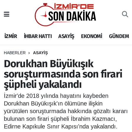
İZMİR
İzmir Nöbetçi Eczaneler
İZMİR
İHBAR HATTI
ASAYİŞ
EKONOMİ
GÜNDEM
İHBAR HATTI
İzmir Hava Durumu
DEPREM
İzmir Namaz Vakitleri
HABERLER
ASAYİŞ
Dorukhan Büyükışık
GENEL
İzmir Trafik Yoğunluk Haritası
soruşturmasında son firari
şüpheli yakalandı
EKONOMİ
Puan Durumu ve Fikstür
İzmir'de 2018 yılında hayatını kaybeden
SİYASET
Tüm Manşetler
Dorukhan Büyükışık'ın ölümüne ilişkin
yürütülen soruşturmada hakkında gözaltı kararı
SPOR
Son Dakika Haberleri
bulunan son firari şüpheli İbrahim Kazmacı,
Edirne Kapıkule Sınır Kapısı'nda yakalandı.
ASAYİŞ
Haber Arşivi