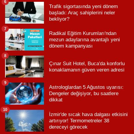
6
Trafik sigortasında yeni dönem
başladı: Araç sahiplerini neler
bekliyor?
7
Radikal Eğitim Kurumları'ndan
mezun adaylarına avantajlı yeni
dönem kampanyası
8
Çınar Suit Hotel, Buca'da konforlu
konaklamanın güven veren adresi
9
Astrologlardan 5 Ağustos uyarısı:
Dengeler değişiyor, bu saatlere
dikkat
10
İzmir'de sıcak hava dalgası etkisini
artırıyor! Termometreler 38
dereceyi görecek