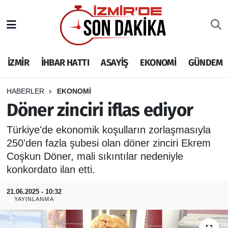
İZMİR
İzmir Nöbetçi Eczaneler
İZMİR
İHBAR HATTI
ASAYİŞ
EKONOMİ
GÜNDEM
İHBAR HATTI
İzmir Hava Durumu
DEPREM
İzmir Namaz Vakitleri
HABERLER
EKONOMİ
Döner zinciri iflas ediyor
GENEL
İzmir Trafik Yoğunluk Haritası
Türkiye'de ekonomik koşulların zorlaşmasıyla
250'den fazla şubesi olan döner zinciri Ekrem
EKONOMİ
Puan Durumu ve Fikstür
Coşkun Döner, mali sıkıntılar nedeniyle
SİYASET
Tüm Manşetler
konkordato ilan etti.
21.06.2025 - 10:32
SPOR
Son Dakika Haberleri
YAYINLANMA
ASAYİŞ
Haber Arşivi