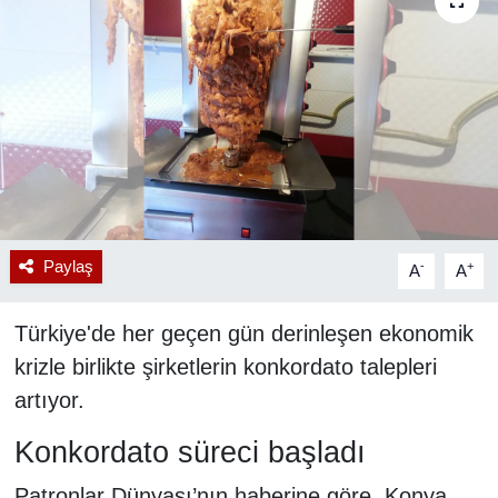
RESMİ REKLAM
Paylaş
-
+
A
A
Türkiye'de her geçen gün derinleşen ekonomik
krizle birlikte şirketlerin konkordato talepleri
artıyor.
Konkordato süreci başladı
Patronlar Dünyası’nın haberine göre, Konya