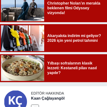
Christopher Nolan’ın merakla
beklenen filmi Odyssey
vizyonda!
Akaryakıta indirim mi geliyor?
2026 için yeni petrol tahmini
Yılbaşı sofralarının klasik
lezzeti: Kestaneli pilav nasıl
yapılır?
EDITÖR HAKKINDA
Kaan Çağlayangöl