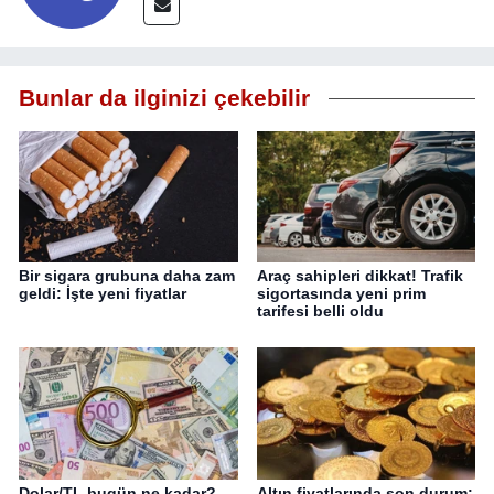
Bunlar da ilginizi çekebilir
Bir sigara grubuna daha zam
Araç sahipleri dikkat! Trafik
geldi: İşte yeni fiyatlar
sigortasında yeni prim
tarifesi belli oldu
Dolar/TL bugün ne kadar?
Altın fiyatlarında son durum: