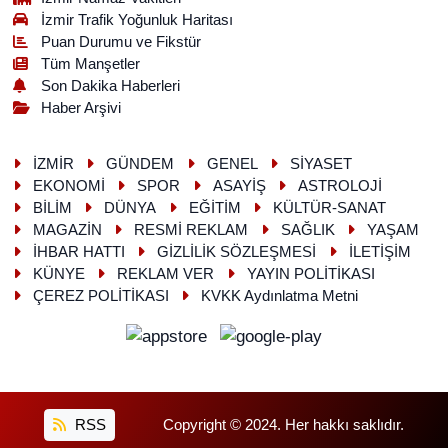
İzmir Trafik Yoğunluk Haritası
Puan Durumu ve Fikstür
Tüm Manşetler
Son Dakika Haberleri
Haber Arşivi
İZMİR
GÜNDEM
GENEL
SİYASET
EKONOMİ
SPOR
ASAYİŞ
ASTROLOJİ
BİLİM
DÜNYA
EĞİTİM
KÜLTÜR-SANAT
MAGAZİN
RESMİ REKLAM
SAĞLIK
YAŞAM
İHBAR HATTI
GİZLİLİK SÖZLEŞMESİ
İLETİŞİM
KÜNYE
REKLAM VER
YAYIN POLİTİKASI
ÇEREZ POLİTİKASI
KVKK Aydınlatma Metni
RSS
Copyright © 2024. Her hakkı saklıdır.