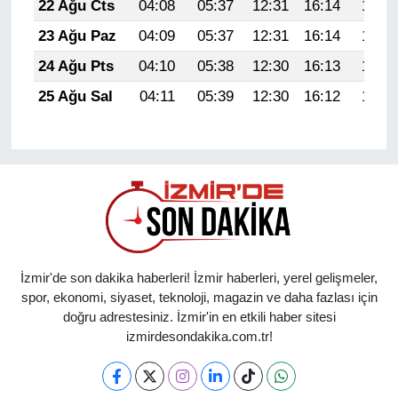
22 Ağu Cts
04:08
05:37
12:31
16:14
19:15
23 Ağu Paz
04:09
05:37
12:31
16:14
19:14
24 Ağu Pts
04:10
05:38
12:30
16:13
19:13
25 Ağu Sal
04:11
05:39
12:30
16:12
19:11
İzmir'de son dakika haberleri! İzmir haberleri, yerel gelişmeler,
spor, ekonomi, siyaset, teknoloji, magazin ve daha fazlası için
doğru adrestesiniz. İzmir'in en etkili haber sitesi
izmirdesondakika.com.tr!