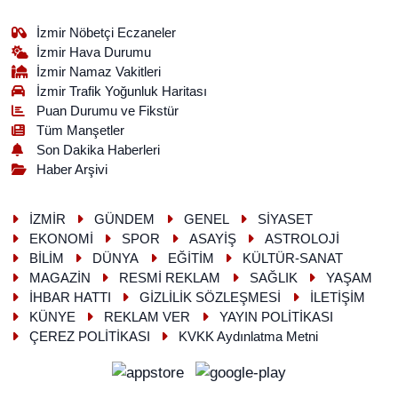
İzmir Nöbetçi Eczaneler
İzmir Hava Durumu
İzmir Namaz Vakitleri
İzmir Trafik Yoğunluk Haritası
Puan Durumu ve Fikstür
Tüm Manşetler
Son Dakika Haberleri
Haber Arşivi
İZMİR
GÜNDEM
GENEL
SİYASET
EKONOMİ
SPOR
ASAYİŞ
ASTROLOJİ
BİLİM
DÜNYA
EĞİTİM
KÜLTÜR-SANAT
MAGAZİN
RESMİ REKLAM
SAĞLIK
YAŞAM
İHBAR HATTI
GİZLİLİK SÖZLEŞMESİ
İLETİŞİM
KÜNYE
REKLAM VER
YAYIN POLİTİKASI
ÇEREZ POLİTİKASI
KVKK Aydınlatma Metni