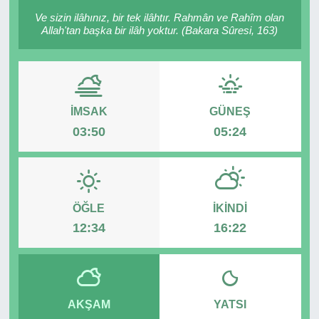
Ve sizin ilâhınız, bir tek ilâhtır. Rahmân ve Rahîm olan
RESMİ REKLAM
Allah'tan başka bir ilâh yoktur. (Bakara Sûresi, 163)
İMSAK
GÜNEŞ
03:50
05:24
ÖĞLE
İKINDI
12:34
16:22
AKŞAM
YATSI