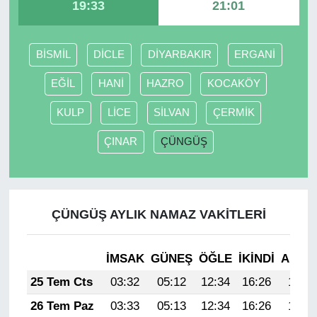
19:33
21:01
BİSMİL
DİCLE
DİYARBAKIR
ERGANİ
EĞİL
HANİ
HAZRO
KOCAKÖY
KULP
LİCE
SİLVAN
ÇERMİK
ÇINAR
ÇÜNGÜŞ
ÇÜNGÜŞ AYLIK NAMAZ VAKITLERI
İMSAK
GÜNEŞ
ÖĞLE
İKINDI
AKŞA
25 Tem Cts
03:32
05:12
12:34
16:26
19:47
26 Tem Paz
03:33
05:13
12:34
16:26
19:46