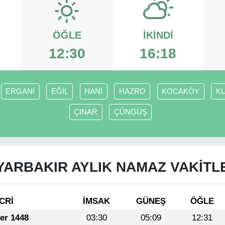
ÖĞLE
İKINDI
12:30
16:18
ERGANİ
EĞİL
HANİ
HAZRO
KOCAKÖY
K
ÇINAR
ÇÜNGÜŞ
YARBAKIR AYLIK NAMAZ VAKITL
CRİ
İMSAK
GÜNEŞ
ÖĞLE
fer 1448
03:30
05:09
12:31