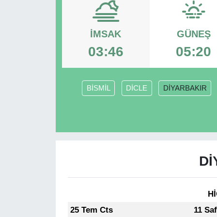
RESMİ REKLAM
İMSAK
GÜNEŞ
03:46
05:20
BİSMİL
DİCLE
DİYARBAKIR
Dİ
Hİ
25 Tem Cts
11 Sa