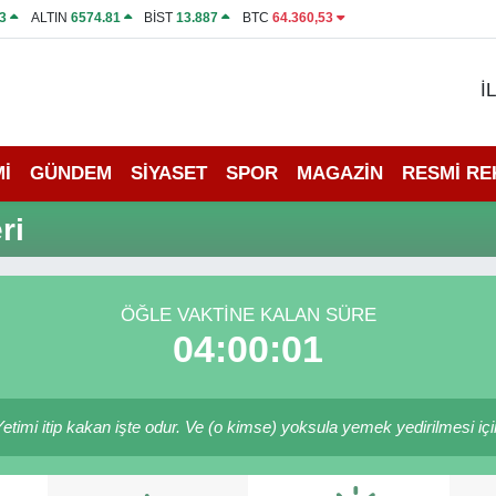
3
ALTIN
6574.81
BİST
13.887
BTC
64.360,53
İ
İ
GÜNDEM
SİYASET
SPOR
MAGAZİN
RESMİ R
ri
ÖĞLE VAKTINE KALAN SÜRE
04:00:01
Yetimi itip kakan işte odur. Ve (o kimse) yoksula yemek yedirilmesi iç