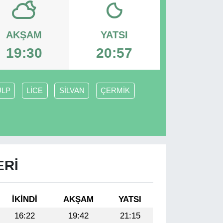
AKŞAM
YATSI
19:30
20:57
ULP
LİCE
SİLVAN
ÇERMİK
ERI
İKINDI
AKŞAM
YATSI
16:22
19:42
21:15