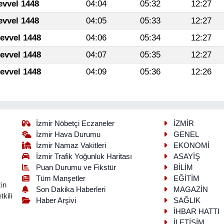
evvel 1448
04:04
05:32
12:27
evvel 1448
04:05
05:33
12:27
levvel 1448
04:06
05:34
12:27
levvel 1448
04:07
05:35
12:27
levvel 1448
04:09
05:36
12:26
İzmir Nöbetçi Eczaneler
İZMİR
İzmir Hava Durumu
GENEL
İzmir Namaz Vakitleri
EKONOMİ
İzmir Trafik Yoğunluk Haritası
ASAYİŞ
Puan Durumu ve Fikstür
BİLİM
Tüm Manşetler
EĞİTİM
in
Son Dakika Haberleri
MAGAZİN
kili
Haber Arşivi
SAĞLIK
İHBAR HATTI
İLETİŞİM