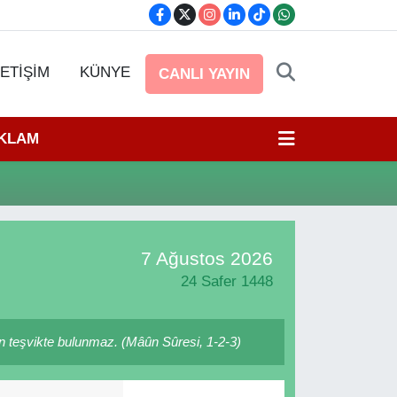
LETİŞİM
KÜNYE
CANLI YAYIN
EKLAM
7 Ağustos 2026
24 Safer 1448
in teşvikte bulunmaz. (Mâûn Sûresi, 1-2-3)