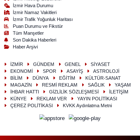
İzmir Hava Durumu
İzmir Namaz Vakitleri
İzmir Trafik Yoğunluk Haritası
Puan Durumu ve Fikstür
Tüm Manşetler
Son Dakika Haberleri
Haber Arşivi
İZMİR
GÜNDEM
GENEL
SİYASET
EKONOMİ
SPOR
ASAYİŞ
ASTROLOJİ
BİLİM
DÜNYA
EĞİTİM
KÜLTÜR-SANAT
MAGAZİN
RESMİ REKLAM
SAĞLIK
YAŞAM
İHBAR HATTI
GİZLİLİK SÖZLEŞMESİ
İLETİŞİM
KÜNYE
REKLAM VER
YAYIN POLİTİKASI
ÇEREZ POLİTİKASI
KVKK Aydınlatma Metni