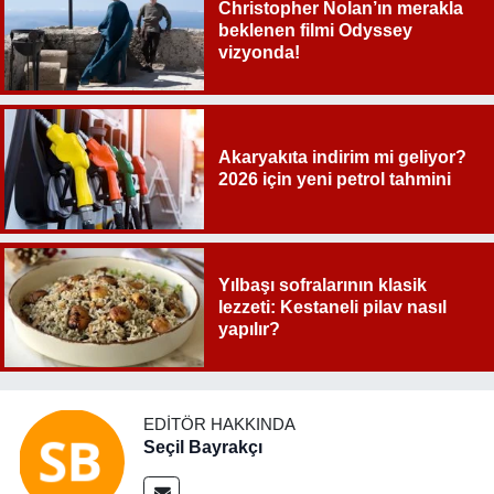
Christopher Nolan’ın merakla
beklenen filmi Odyssey
vizyonda!
Akaryakıta indirim mi geliyor?
2026 için yeni petrol tahmini
Yılbaşı sofralarının klasik
lezzeti: Kestaneli pilav nasıl
yapılır?
EDITÖR HAKKINDA
Seçil Bayrakçı