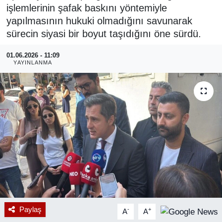
işlemlerinin şafak baskını yöntemiyle
RESMİ REKLAM
yapılmasının hukuki olmadığını savunarak
sürecin siyasi bir boyut taşıdığını öne sürdü.
01.06.2026 - 11:09
YAYINLANMA
Paylaş
-
+
A
A