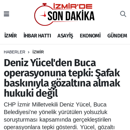
İZMİR
İzmir Nöbetçi Eczaneler
İZMİR
İHBAR HATTI
ASAYİŞ
EKONOMİ
GÜNDEM
İHBAR HATTI
İzmir Hava Durumu
DEPREM
İzmir Namaz Vakitleri
HABERLER
İZMİR
Deniz Yücel'den Buca
GENEL
İzmir Trafik Yoğunluk Haritası
operasyonuna tepki: Şafak
baskınıyla gözaltına almak
EKONOMİ
Puan Durumu ve Fikstür
hukuki değil
SİYASET
Tüm Manşetler
CHP İzmir Milletvekili Deniz Yücel, Buca
SPOR
Son Dakika Haberleri
Belediyesi'ne yönelik yürütülen yolsuzluk
soruşturması kapsamında gerçekleştirilen
ASAYİŞ
Haber Arşivi
operasyonlara tepki gösterdi. Yücel, gözaltı