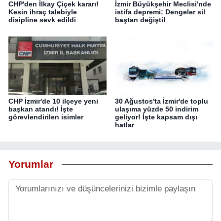
CHP'den İlkay Çiçek kararı!
İzmir Büyükşehir Meclisi'nde
Kesin ihraç talebiyle
istifa depremi: Dengeler sil
disipline sevk edildi
baştan değişti!
CHP İzmir'de 10 ilçeye yeni
30 Ağustos'ta İzmir'de toplu
başkan atandı! İşte
ulaşıma yüzde 50 indirim
görevlendirilen isimler
geliyor! İşte kapsam dışı
hatlar
Yorumlar