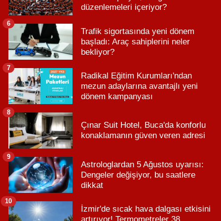
düzenlemeleri içeriyor?
6
Trafik sigortasında yeni dönem
başladı: Araç sahiplerini neler
bekliyor?
7
Radikal Eğitim Kurumları'ndan
mezun adaylarına avantajlı yeni
dönem kampanyası
8
Çınar Suit Hotel, Buca'da konforlu
konaklamanın güven veren adresi
9
Astrologlardan 5 Ağustos uyarısı:
Dengeler değişiyor, bu saatlere
dikkat
10
İzmir'de sıcak hava dalgası etkisini
artırıyor! Termometreler 38