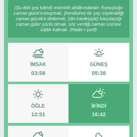
(Şu dört şey kâmil) müminin ahlâkındandır: Konuştuğu
RESMİ REKLAM
zaman güzel konuşmak, (kendisine) bir şey söylenildiği
zaman güzelce dinlemek, (din kardeşiyle) karşılaştığı
zaman güler yüzlü olmak, söz verdiği zaman sözüne
sâdık kalmak. (Hadis-i şerif)
İMSAK
GÜNEŞ
03:58
05:38
ÖĞLE
İKINDI
12:51
16:42