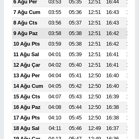
6 Ağu Per
03:53
05:35
12:51
16:44
19:58
7 Ağu Cum
03:55
05:36
12:51
16:43
19:57
8 Ağu Cts
03:56
05:37
12:51
16:43
19:56
9 Ağu Paz
03:58
05:38
12:51
16:42
19:55
10 Ağu Pts
03:59
05:38
12:51
16:42
19:53
11 Ağu Sal
04:01
05:39
12:51
16:41
19:52
12 Ağu Çar
04:02
05:40
12:51
16:41
19:51
13 Ağu Per
04:04
05:41
12:50
16:40
19:50
14 Ağu Cum
04:05
05:42
12:50
16:40
19:48
15 Ağu Cts
04:07
05:43
12:50
16:39
19:47
16 Ağu Paz
04:08
05:44
12:50
16:38
19:45
17 Ağu Pts
04:10
05:45
12:50
16:38
19:44
18 Ağu Sal
04:11
05:46
12:49
16:37
19:43
19 Ağu Çar
04:13
05:47
12:49
16:36
19:41