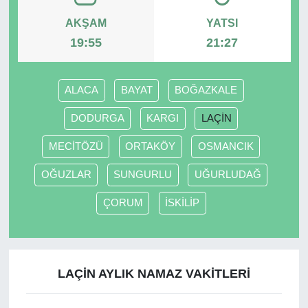
AKŞAM
YATSI
19:55
21:27
ALACA
BAYAT
BOĞAZKALE
DODURGA
KARGI
LAÇİN
MECİTÖZÜ
ORTAKÖY
OSMANCIK
OĞUZLAR
SUNGURLU
UĞURLUDAĞ
ÇORUM
İSKİLİP
LAÇİN AYLIK NAMAZ VAKITLERI