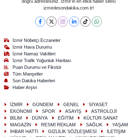
doğru adrestesiniz. İzmir'in en etkili haber sitesi
izmirdesondakika.com.tr!
İzmir Nöbetçi Eczaneler
İzmir Hava Durumu
İzmir Namaz Vakitleri
İzmir Trafik Yoğunluk Haritası
Puan Durumu ve Fikstür
Tüm Manşetler
Son Dakika Haberleri
Haber Arşivi
İZMİR
GÜNDEM
GENEL
SİYASET
EKONOMİ
SPOR
ASAYİŞ
ASTROLOJİ
BİLİM
DÜNYA
EĞİTİM
KÜLTÜR-SANAT
MAGAZİN
RESMİ REKLAM
SAĞLIK
YAŞAM
İHBAR HATTI
GİZLİLİK SÖZLEŞMESİ
İLETİŞİM