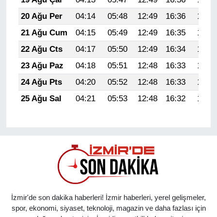
20 Ağu Per
04:14
05:48
12:49
16:36
19:40
21 Ağu Cum
04:15
05:49
12:49
16:35
19:38
22 Ağu Cts
04:17
05:50
12:49
16:34
19:37
23 Ağu Paz
04:18
05:51
12:48
16:33
19:35
24 Ağu Pts
04:20
05:52
12:48
16:33
19:34
25 Ağu Sal
04:21
05:53
12:48
16:32
19:32
İzmir'de son dakika haberleri! İzmir haberleri, yerel gelişmeler,
spor, ekonomi, siyaset, teknoloji, magazin ve daha fazlası için