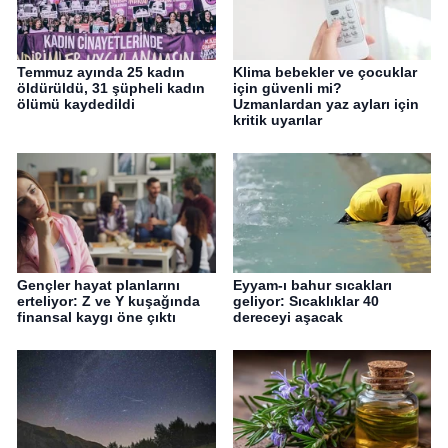
Temmuz ayında 25 kadın
Klima bebekler ve çocuklar
öldürüldü, 31 şüpheli kadın
için güvenli mi?
ölümü kaydedildi
Uzmanlardan yaz ayları için
kritik uyarılar
Gençler hayat planlarını
Eyyam-ı bahur sıcakları
erteliyor: Z ve Y kuşağında
geliyor: Sıcaklıklar 40
finansal kaygı öne çıktı
dereceyi aşacak