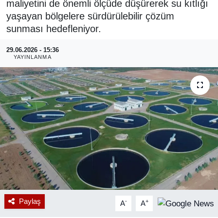
maliyetini de önemli ölçüde düşürerek su kıtlığı
yaşayan bölgelere sürdürülebilir çözüm
RESMİ REKLAM
sunması hedefleniyor.
29.06.2026 - 15:36
YAYINLANMA
Paylaş
-
+
A
A