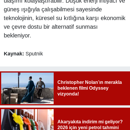
ulaşımı kolaylaştırabilir. Düşük enerji ihtiyacı ve
güneş ışığıyla çalışabilmesi sayesinde
teknolojinin, küresel su kıtlığına karşı ekonomik
ve çevre dostu bir alternatif sunması
bekleniyor.
Kaynak:
Sputnik
Christopher Nolan’ın merakla
beklenen filmi Odyssey
vizyonda!
Akaryakıta indirim mi geliyor?
2026 için yeni petrol tahmini