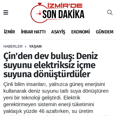
İZMİR
İzmir Nöbetçi Eczaneler
İZMİR
İHBAR HATTI
ASAYİŞ
EKONOMİ
GÜNDEM
İHBAR HATTI
İzmir Hava Durumu
DEPREM
İzmir Namaz Vakitleri
HABERLER
YAŞAM
Çin'den dev buluş: Deniz
GENEL
İzmir Trafik Yoğunluk Haritası
suyunu elektriksiz içme
suyuna dönüştürdüler
EKONOMİ
Puan Durumu ve Fikstür
Çinli bilim insanları, yalnızca güneş enerjisini
SİYASET
Tüm Manşetler
kullanarak deniz suyunu tatlı suya dönüştüren
yeni bir teknoloji geliştirdi. Elektrik
SPOR
Son Dakika Haberleri
gerektirmeyen sistemin enerji tüketimini
yaklaşık yüzde 46 azaltırken, su üretim
ASAYİŞ
Haber Arşivi