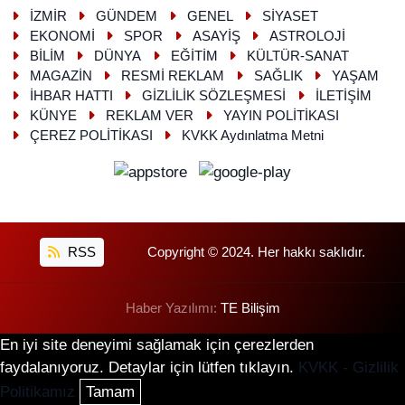
İZMİR
GÜNDEM
GENEL
SİYASET
EKONOMİ
SPOR
ASAYİŞ
ASTROLOJİ
BİLİM
DÜNYA
EĞİTİM
KÜLTÜR-SANAT
MAGAZİN
RESMİ REKLAM
SAĞLIK
YAŞAM
İHBAR HATTI
GİZLİLİK SÖZLEŞMESİ
İLETİŞİM
KÜNYE
REKLAM VER
YAYIN POLİTİKASI
ÇEREZ POLİTİKASI
KVKK Aydınlatma Metni
RSS
Copyright © 2024. Her hakkı saklıdır.
Haber Yazılımı:
TE Bilişim
En iyi site deneyimi sağlamak için çerezlerden
faydalanıyoruz. Detaylar için lütfen tıklayın.
KVKK - Gizlilik
Politikamız
Tamam