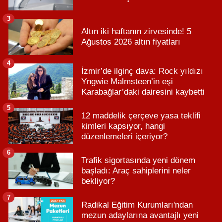
3
Altın iki haftanın zirvesinde! 5
Ağustos 2026 altın fiyatları
4
İzmir’de ilginç dava: Rock yıldızı
Yngwie Malmsteen’in eşi
Karabağlar’daki dairesini kaybetti
5
12 maddelik çerçeve yasa teklifi
kimleri kapsıyor, hangi
düzenlemeleri içeriyor?
6
Trafik sigortasında yeni dönem
başladı: Araç sahiplerini neler
bekliyor?
7
Radikal Eğitim Kurumları'ndan
mezun adaylarına avantajlı yeni