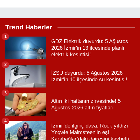
Trend Haberler
1
GDZ Elektrik duyurdu: 5 Ağustos
2026 İzmir'in 13 ilçesinde planlı
elektrik kesintisi!
2
İZSU duyurdu: 5 Ağustos 2026
İzmir'in 10 ilçesinde su kesintisi!
3
Altın iki haftanın zirvesinde! 5
Ağustos 2026 altın fiyatları
4
İzmir’de ilginç dava: Rock yıldızı
Yngwie Malmsteen’in eşi
Karabağlar’daki dairesini kaybetti