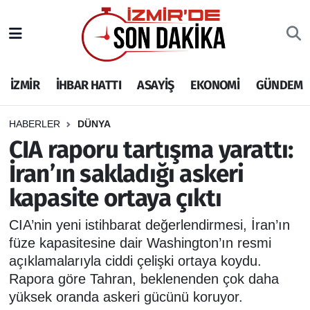
İZMİR
İzmir Nöbetçi Eczaneler
İZMİR
İHBAR HATTI
ASAYİŞ
EKONOMİ
GÜNDEM
İHBAR HATTI
İzmir Hava Durumu
DEPREM
İzmir Namaz Vakitleri
HABERLER
DÜNYA
CIA raporu tartışma yarattı:
GENEL
İzmir Trafik Yoğunluk Haritası
İran’ın sakladığı askeri
kapasite ortaya çıktı
EKONOMİ
Puan Durumu ve Fikstür
CIA’nin yeni istihbarat değerlendirmesi, İran’ın
SİYASET
Tüm Manşetler
füze kapasitesine dair Washington’ın resmi
açıklamalarıyla ciddi çelişki ortaya koydu.
SPOR
Son Dakika Haberleri
Rapora göre Tahran, beklenenden çok daha
yüksek oranda askeri gücünü koruyor.
ASAYİŞ
Haber Arşivi