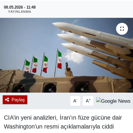
08.05.2026 - 11:48
RESMİ REKLAM
YAYINLANMA
Paylaş
-
+
A
A
CIA’in yeni analizleri, İran’ın füze gücüne dair
Washington’un resmi açıklamalarıyla ciddi