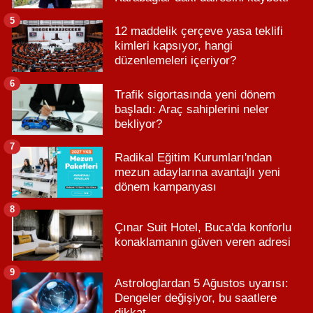
5
12 maddelik çerçeve yasa teklifi
kimleri kapsıyor, hangi
düzenlemeleri içeriyor?
6
Trafik sigortasında yeni dönem
başladı: Araç sahiplerini neler
bekliyor?
7
Radikal Eğitim Kurumları'ndan
mezun adaylarına avantajlı yeni
dönem kampanyası
8
Çınar Suit Hotel, Buca'da konforlu
konaklamanın güven veren adresi
9
Astrologlardan 5 Ağustos uyarısı:
Dengeler değişiyor, bu saatlere
dikkat