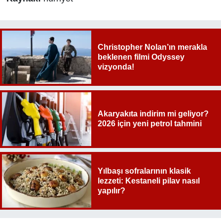
Christopher Nolan’ın merakla
beklenen filmi Odyssey
vizyonda!
Akaryakıta indirim mi geliyor?
2026 için yeni petrol tahmini
Yılbaşı sofralarının klasik
lezzeti: Kestaneli pilav nasıl
yapılır?