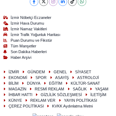
İzmir Nöbetçi Eczaneler
İzmir Hava Durumu
İzmir Namaz Vakitleri
İzmir Trafik Yoğunluk Haritası
Puan Durumu ve Fikstür
Tüm Manşetler
Son Dakika Haberleri
Haber Arşivi
İZMİR
GÜNDEM
GENEL
SİYASET
EKONOMİ
SPOR
ASAYİŞ
ASTROLOJİ
BİLİM
DÜNYA
EĞİTİM
KÜLTÜR-SANAT
MAGAZİN
RESMİ REKLAM
SAĞLIK
YAŞAM
İHBAR HATTI
GİZLİLİK SÖZLEŞMESİ
İLETİŞİM
KÜNYE
REKLAM VER
YAYIN POLİTİKASI
ÇEREZ POLİTİKASI
KVKK Aydınlatma Metni