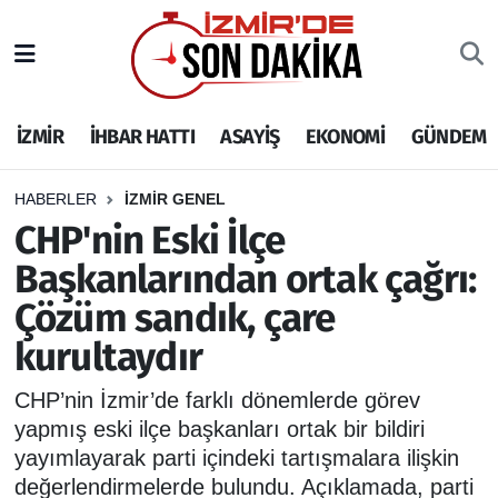
İZMİR
İzmir Nöbetçi Eczaneler
İZMİR
İHBAR HATTI
ASAYİŞ
EKONOMİ
GÜNDEM
İHBAR HATTI
İzmir Hava Durumu
DEPREM
İzmir Namaz Vakitleri
HABERLER
İZMİR GENEL
CHP'nin Eski İlçe
GENEL
İzmir Trafik Yoğunluk Haritası
Başkanlarından ortak çağrı:
Çözüm sandık, çare
EKONOMİ
Puan Durumu ve Fikstür
kurultaydır
SİYASET
Tüm Manşetler
CHP’nin İzmir’de farklı dönemlerde görev
SPOR
Son Dakika Haberleri
yapmış eski ilçe başkanları ortak bir bildiri
yayımlayarak parti içindeki tartışmalara ilişkin
ASAYİŞ
Haber Arşivi
değerlendirmelerde bulundu. Açıklamada, parti