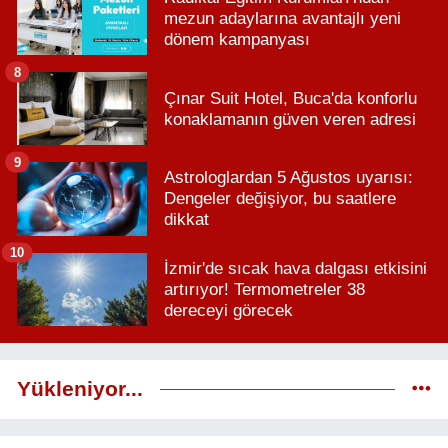
mezun adaylarına avantajlı yeni
dönem kampanyası
8
Çınar Suit Hotel, Buca'da konforlu
konaklamanın güven veren adresi
9
Astrologlardan 5 Ağustos uyarısı:
Dengeler değişiyor, bu saatlere
dikkat
10
İzmir'de sıcak hava dalgası etkisini
artırıyor! Termometreler 38
dereceyi görecek
Yükleniyor...