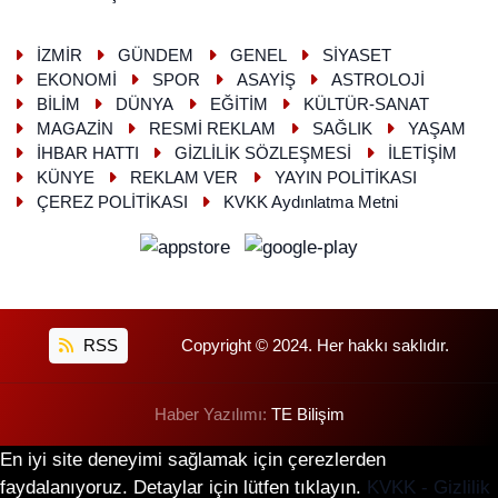
İZMİR
GÜNDEM
GENEL
SİYASET
EKONOMİ
SPOR
ASAYİŞ
ASTROLOJİ
BİLİM
DÜNYA
EĞİTİM
KÜLTÜR-SANAT
MAGAZİN
RESMİ REKLAM
SAĞLIK
YAŞAM
İHBAR HATTI
GİZLİLİK SÖZLEŞMESİ
İLETİŞİM
KÜNYE
REKLAM VER
YAYIN POLİTİKASI
ÇEREZ POLİTİKASI
KVKK Aydınlatma Metni
RSS
Copyright © 2024. Her hakkı saklıdır.
Haber Yazılımı:
TE Bilişim
En iyi site deneyimi sağlamak için çerezlerden
faydalanıyoruz. Detaylar için lütfen tıklayın.
KVKK - Gizlilik