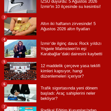
İZSU duyurdu: 5 Ağustos 2026
İzmir'in 10 ilçesinde su kesintisi!
3
Altın iki haftanın zirvesinde! 5
Ağustos 2026 altın fiyatları
4
İzmir’de ilginç dava: Rock yıldızı
Yngwie Malmsteen’in eşi
Karabağlar’daki dairesini kaybetti
5
12 maddelik çerçeve yasa teklifi
kimleri kapsıyor, hangi
düzenlemeleri içeriyor?
6
Trafik sigortasında yeni dönem
başladı: Araç sahiplerini neler
bekliyor?
7
Radikal Eğitim Kurumları'ndan