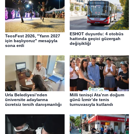
ESHOT duyurdu: 4 otobüs
TeosFest 2026, "Yarın 2027
hattında geçici güzergah
için başlıyoruz" mesajıyla
değişikliği
sona erdi
Urla Belediyesi’nden
Milli tenisçi Ata’nın doğum
üniversite adaylarına
günü İzmir’de tenis
ücretsiz tercih danışmanlığı
turnuvasıyla kutlandı